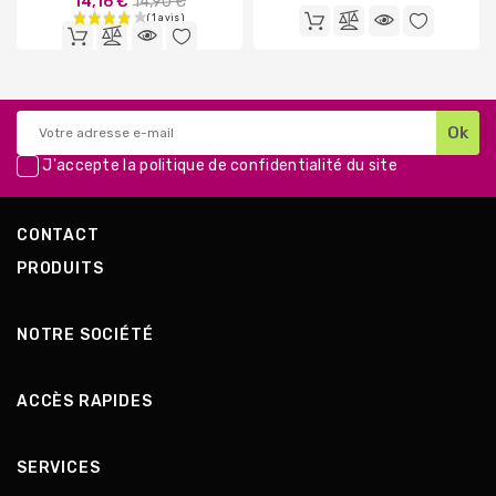
Prix
14,16 €
14,90 €
de
de
base
base
J'accepte la
politique de confidentialité
du site
CONTACT
PRODUITS
NOTRE SOCIÉTÉ
ACCÈS RAPIDES
SERVICES