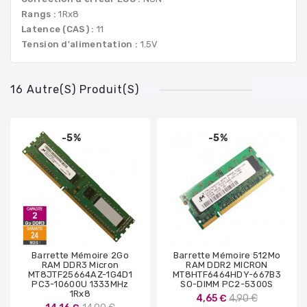
Rangs :
1Rx8
Latence (CAS) :
11
Tension d'alimentation :
1.5V
16 Autre(s) Produit(s)
-5%
-5%
Barrette Mémoire 2Go
Barrette Mémoire 512Mo
RAM DDR3 Micron
RAM DDR2 MICRON
MT8JTF25664AZ-1G4D1
MT8HTF6464HDY-667B3
PC3-10600U 1333MHz
SO-DIMM PC2-5300S
1Rx8
Prix
4,65 €
4,90 €