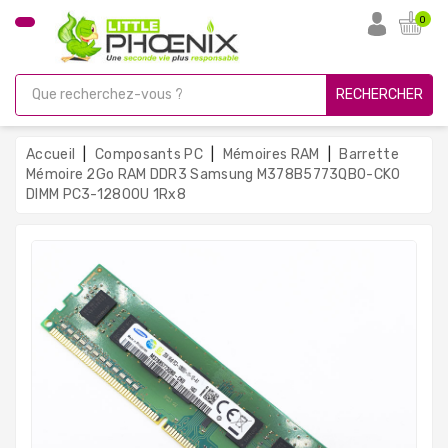
CATÉGORIE
0
PC
Gamer
RECHERCHER
Unités
Centrales
Accueil
Composants PC
Mémoires RAM
Barrette
Reconditionnées
Mémoire 2Go RAM DDR3 Samsung M378B5773QB0-CK0
DIMM PC3-12800U 1Rx8
Ordinateurs
Avec
Écran
Ordinateurs
Portables
PC
Sous
Linux