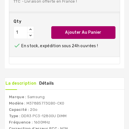
TTC
Livraison offerte en France !
Qty
Ajouter Au Panier

En stock, expédition sous 24h ouvrées !
La description
Détails
Marque :
Samsung
Modèle :
M378B5773QB0-CK0
Capacité :
2Go
Type :
DDR3 PC3-12800U DIMM
Fréquence :
1600MHz
Correction d'erreur ECC :
NON