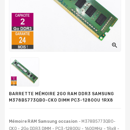
PC
Sur
Mesure
PC
Tout-
En-
Un

Processeurs
Mémoires
RAM
Disques
BARRETTE MÉMOIRE 2GO RAM DDR3 SAMSUNG
Durs
M378B5773QB0-CK0 DIMM PC3-12800U 1RX8
Composants
PC
Mémoire RAM Samsung occasion
- M378B5773QB0-
Composants
CK0 - 2Go DDR3 DIMM - PC3-12800U - 1600MHz - 1Rx8 -