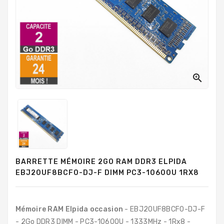
PC
Sur
Mesure
PC
Tout-
En-
Un

Processeurs
Mémoires
RAM
Disques
BARRETTE MÉMOIRE 2GO RAM DDR3 ELPIDA
Durs
EBJ20UF8BCF0-DJ-F DIMM PC3-10600U 1RX8
Composants
PC
Mémoire RAM Elpida occasion
- EBJ20UF8BCF0-DJ-F
Composants
- 2Go DDR3 DIMM - PC3-10600U - 1333MHz - 1Rx8 -