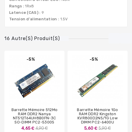
Rangs :
1Rx8
Latence (CAS) :
9
Tension d'alimentation :
1.5V
16 Autre(s) Produit(s)
-5%
-5%
Barrette Mémoire 512Mo
Barrette Mémoire 1Go
RAM DDR2 Nanya
RAM DDR2 Kingston
NT512T64UH8B0FN-3C
KVR800D2N5/1G Low
SO-DIMM PC2-5300S
DIMM PC2-6400U
Prix
Prix
4,65 €
4,90 €
5,60 €
5,90 €