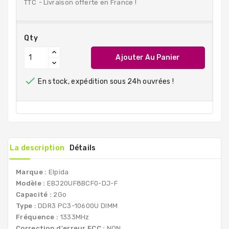
TTC
Livraison offerte en France !
Qty
Ajouter Au Panier

En stock, expédition sous 24h ouvrées !
La description
Détails
Marque :
Elpida
Modèle :
EBJ20UF8BCF0-DJ-F
Capacité :
2Go
Type :
DDR3 PC3-10600U DIMM
Fréquence :
1333MHz
Correction d'erreur ECC :
NON