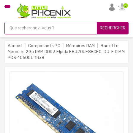
CATÉGORIE
0
PC
Gamer
RECHERCHER
Unités
Centrales
Accueil
Composants PC
Mémoires RAM
Barrette
Reconditionnées
Mémoire 2Go RAM DDR3 Elpida EBJ20UF8BCF0-DJ-F DIMM
PC3-10600U 1Rx8
Ordinateurs
Avec
Écran
Ordinateurs
Portables
PC
Sous
Linux