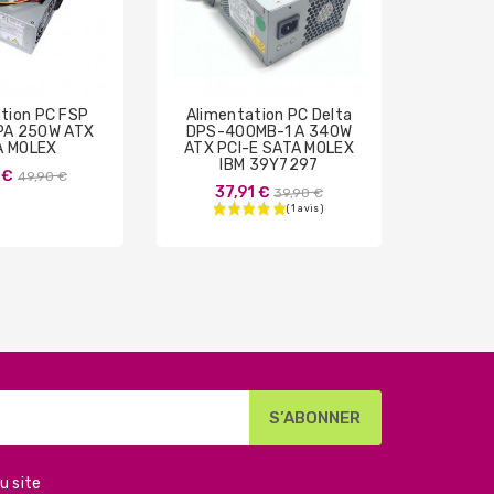
tion PC FSP
Alimentation PC Delta
Ali
PA 250W ATX
DPS-400MB-1 A 340W
HuntK
A MOLEX
ATX PCI-E SATA MOLEX
170W
IBM 39Y7297
Prix
 €
49,90 €
Prix
37,91 €
37
39,90 €
de
de
base
base
u site