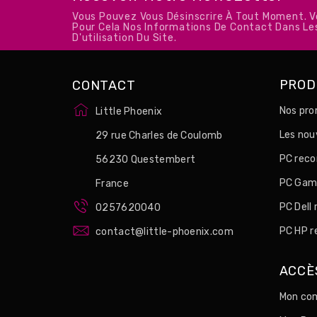
Vous Pouvez Vous Désinscrire À Tout Moment. 
Pour Cela Nos Informations De Contact Dans Le
D'utilisation Du Site.
PROD
CONTACT
Nos pro
Little Phoenix
Les no
29 rue Charles de Coulomb
PC reco
56230 Questembert
PC Game
France
PC Dell
0257620040
PC HP r
contact@little-phoenix.com
ACCÈ
Mon com