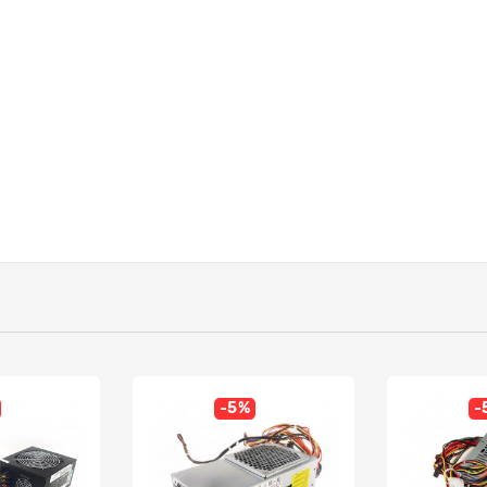
-5%
-