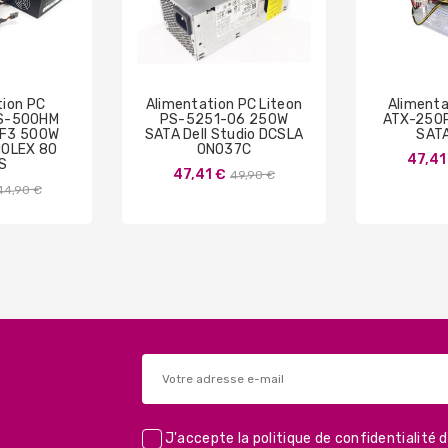
tion PC
Alimentation PC Liteon
Alimenta
SS-500HM
PS-5251-06 250W
ATX-250
 F3 500W
SATA Dell Studio DCSLA
SAT
MOLEX 80
0N037C
47,41
S
Prix
47,41 €
49,90 €
Prix
44,90 €
de
de
base
base
J'accepte la
politique de confidentialité
d