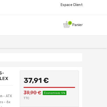
Espace Client
0
Panier
S-
OLEX
37,91 €
39,90 €
Économisez 5%
on
- ATX
TTC
es - 6x