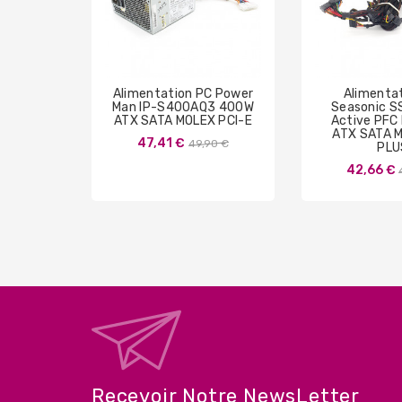
Alimentation PC Power
Alimenta
Man IP-S400AQ3 400W
Seasonic 
ATX SATA MOLEX PCI-E
Active PFC
ATX SATA 
Prix
47,41 €
49,90 €
PLU
de
42,66 €
base
Recevoir Notre NewsLetter