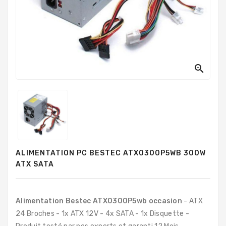
PC
Sur
Mesure
PC
Tout-
En-

Un
Processeurs
Mémoires
RAM
ALIMENTATION PC BESTEC ATX0300P5WB 300W
Disques
ATX SATA
Durs
Composants
PC
Alimentation Bestec ATX0300P5wb occasion
- ATX
24 Broches - 1x ATX 12V - 4x SATA - 1x Disquette -
Composants