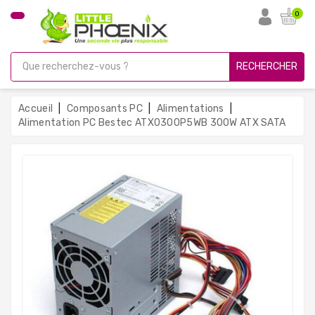
CATÉGORIE
0
PC
Gamer
RECHERCHER
Unités
Centrales
Accueil
Composants PC
Alimentations
Reconditionnées
Alimentation PC Bestec ATX0300P5WB 300W ATX SATA
Ordinateurs
Avec
Écran
Ordinateurs
Portables
PC
Sous
Linux