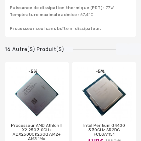
Puissance de dissipation thermique (PDT) :
77W
Température maximale admise :
67,4°C
Processeur seul sans boîte ni dissipateur.
16 Autre(s) Produit(s)
-5%
-5%
Processeur AMD Athlon II
Intel Pentium G4400
X2 250 3.0GHz
3.30GHz SR2DC
ADX250OCK23GQ AM2+
FCLGA1151
AM3 1Mo
Prix
37,91 €
39,90 €