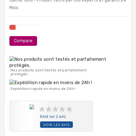
Cache: 6Mo - Produit testé par nos experts et garanti 24
PC
Mois
Portables
Destockage
Compare
Nos produits sont testés et parfaitement
protégés.
Expédition rapide en moins de 24h !
Basé sur 2 avis
VOIR LES AVIS