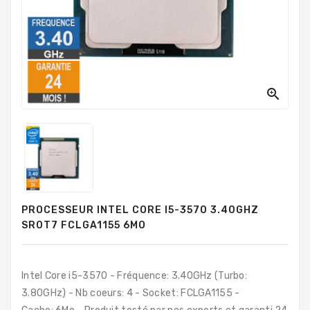
PC
Sur
Mesure
PC
Tout-
En-

Un
Processeurs
Mémoires
RAM
PROCESSEUR INTEL CORE I5-3570 3.40GHZ
Disques
SR0T7 FCLGA1155 6MO
Durs
Composants
PC
Intel Core i5-3570 - Fréquence: 3.40GHz (Turbo:
3.80GHz) - Nb coeurs: 4 - Socket: FCLGA1155 -
Composants