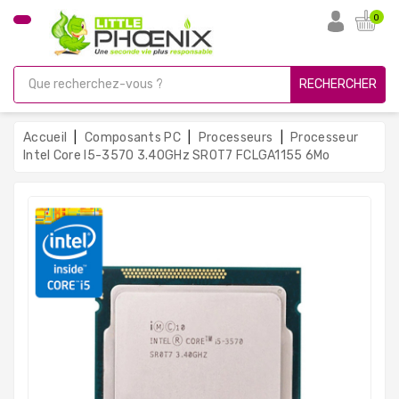
CATÉGORIE
0
PC
Gamer
RECHERCHER
Unités
Centrales
Accueil
Composants PC
Processeurs
Processeur
Reconditionnées
Intel Core I5-3570 3.40GHz SR0T7 FCLGA1155 6Mo
Ordinateurs
Avec
Écran
Ordinateurs
Portables
PC
Sous
Linux