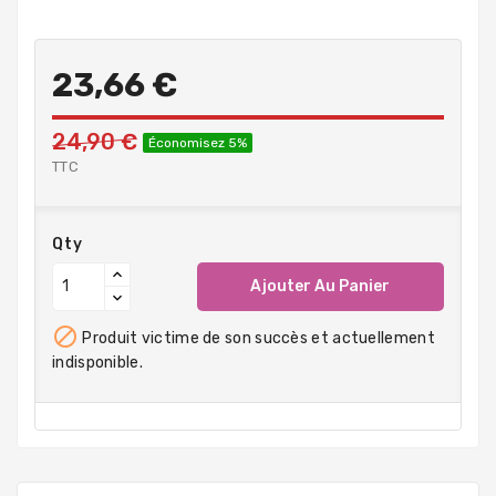
23,66 €
24,90 €
Économisez 5%
TTC
Qty
Ajouter Au Panier

Produit victime de son succès et actuellement
indisponible.