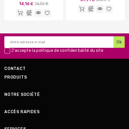
Prix
14,16 €
14,90 €
de
de
base
base
J'accepte la
politique de confidentialité
du site
CONTACT
PRODUITS
NOTRE SOCIÉTÉ
ACCÈS RAPIDES