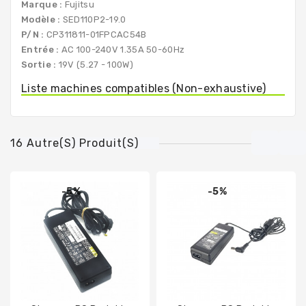
Marque :
Fujitsu
Modèle :
SED110P2-19.0
P/N :
CP311811-01FPCAC54B
Entrée :
AC 100-240V 1.35A 50-60Hz
Sortie :
19V (5.27 - 100W)
Liste machines compatibles (Non-exhaustive)
16 Autre(s) Produit(s)
-5%
-5%