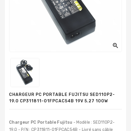
PC
Sur
Mesure
PC
Tout-
En-
Un

Processeurs
Mémoires
RAM
Disques
CHARGEUR PC PORTABLE FUJITSU SED110P2-
Durs
19.0 CP311811-01FPCAC54B 19V 5.27 100W
Composants
PC
Chargeur PC Portable Fujitsu
- Modèle : SED110P2-
Composants
19.0 - P/N : CP311811-01FPCAC54B - Livré sans câble