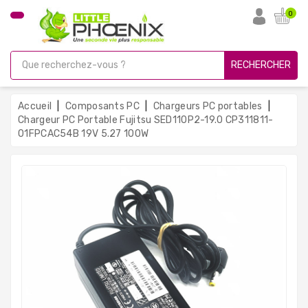
CATÉGORIE
0
PC
Gamer
RECHERCHER
Unités
Centrales
Accueil
Composants PC
Chargeurs PC portables
Reconditionnées
Chargeur PC Portable Fujitsu SED110P2-19.0 CP311811-
01FPCAC54B 19V 5.27 100W
Ordinateurs
Avec
Écran
Ordinateurs
Portables
PC
Sous
Linux