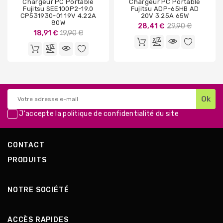
Chargeur PC Portable
Chargeur PC Portable
Fujitsu SEE100P2-19.0
Fujitsu ADP-65HB AD
CP531930-01 19V 4.22A
20V 3.25A 65W
80W
Prix
28,41 €
29,90 €
Prix
18,91 €
19,90 €
de
de
base
base
J'accepte la
politique de confidentialité
du site
CONTACT
PRODUITS
NOTRE SOCIÉTÉ
ACCÈS RAPIDES