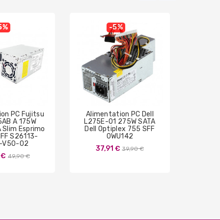
5%
-5%
on PC Fujitsu
Alimentation PC Dell
Alimen
5AB A 175W
L275E-01 275W SATA
PE-
 Slim Esprimo
Dell Optiplex 755 SFF
SAT
FF S26113-
0WU142
-V50-02
Prix
37,91 €
37
39,90 €
Prix
 €
49,90 €
de
de
base
base