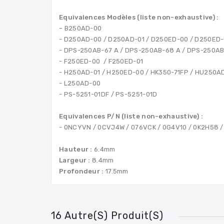
Equivalences Modèles (liste non-exhaustive) :
-
B250AD-00
- D250AD-00 / D250AD-01 / D250ED-00 / D250ED-
- DPS-250AB-67 A / DPS-250AB-68 A / DPS-250AB
- F250ED-00 / F250ED-01
- H250AD-01 / H250ED-00 / HK350-71FP / HU250A
- L250AD-00
- PS-5251-01DF / PS-5251-01D
Equivalences P/N (liste non-exhaustive) :
- 0NCYVN / 0CVJ4W / 076VCK / 0G4V10 / 0K2H58 /
Hauteur :
6.4mm
Largeur :
8.4mm
Profondeur :
17.5mm
16 Autre(s) Produit(s)