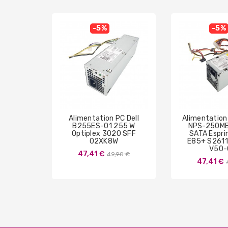
-5%
-5%
Alimentation PC Dell
Alimentation
B255ES-01 255 W
NPS-250MB
Optiplex 3020 SFF
SATA Espr
02XK8W
E85+ S261
V50-
Prix
47,41 €
49,90 €
47,41 €
de
base