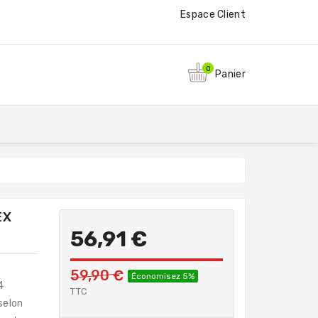
Espace Client
0
Panier
EX
0
56,91 €
59,90 €
Économisez 5%
4
TTC
selon