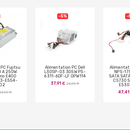
-5%
-
 PC Fujitsu
Alimentation PC Dell
Alimentati
 A 250W
L305P-03 305W PS-
NPS-17
imo E400
6311-6DF-LF OPW114
SATA SATA
13-E554-
C5730 S
Prix
37,91 €
39,90 €
02
E530
de
Prix
47,41
49,90 €
base
de
base