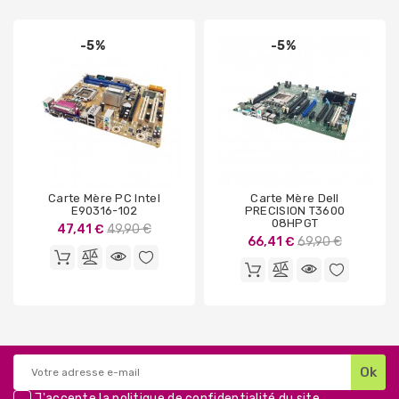
-5%
-5%
Carte Mère PC Intel
Carte Mère Dell
E90316-102
PRECISION T3600
08HPGT
Prix
47,41 €
49,90 €
Prix
66,41 €
69,90 €
de
de
base
base
J'accepte la
politique de confidentialité
du site