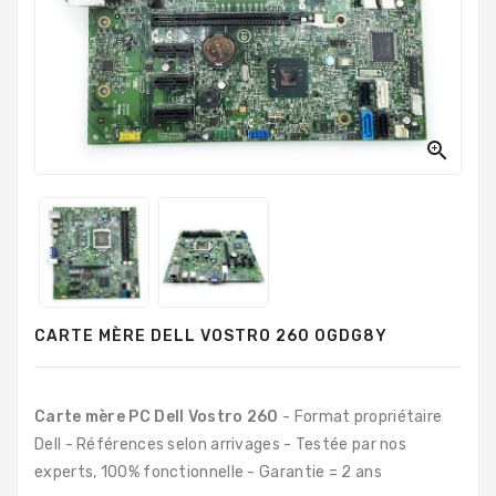
PC
Sur
Mesure
PC
Tout-
En-

Un
Processeurs
Mémoires
RAM
CARTE MÈRE DELL VOSTRO 260 0GDG8Y
Disques
Durs
Composants
Carte mère PC Dell Vostro 260
- Format propriétaire
PC
Dell - Références selon arrivages - Testée par nos
experts, 100% fonctionnelle - Garantie = 2 ans
Composants