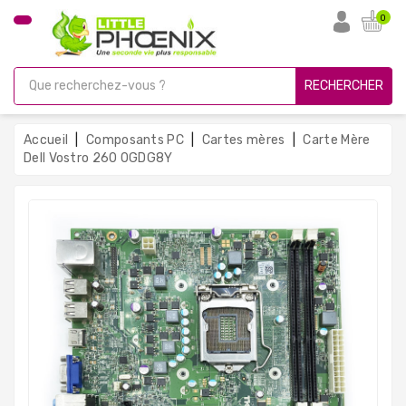
CATÉGORIE
0
PC
Gamer
RECHERCHER
Unités
Centrales
Accueil
Composants PC
Cartes mères
Carte Mère
Reconditionnées
Dell Vostro 260 0GDG8Y
Ordinateurs
Avec
Écran
Ordinateurs
Portables
PC
Sous
Linux