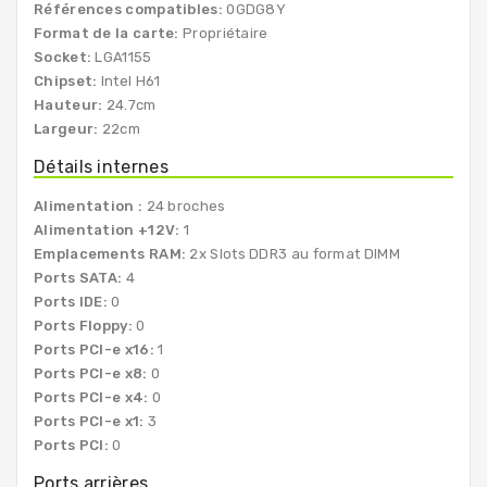
Références compatibles:
0GDG8Y
Format de la carte:
Propriétaire
Socket:
LGA1155
Chipset:
Intel H61
Hauteur:
24.7cm
Largeur:
22cm
Détails internes
Alimentation :
24 broches
Alimentation +12V:
1
Emplacements RAM:
2x Slots DDR3 au format DIMM
Ports SATA:
4
Ports IDE:
0
Ports Floppy:
0
Ports PCI-e x16:
1
Ports PCI-e x8:
0
Ports PCI-e x4:
0
Ports PCI-e x1:
3
Ports PCI:
0
Ports arrières