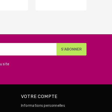
de
de
base
base
u site
VOTRE COMPTE
Informations personnelles