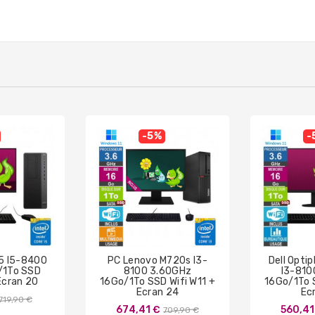
-5%
-
5 I5-8400
PC Lenovo M720s I3-
Dell Opti
/1To SSD
8100 3.60GHz
I3-810
 Ecran 20
16Go/1To SSD Wifi W11 +
16Go/1To S
Ecran 24
Ec
Prix
719,90 €
Prix
674,41 €
560,41
709,90 €
de