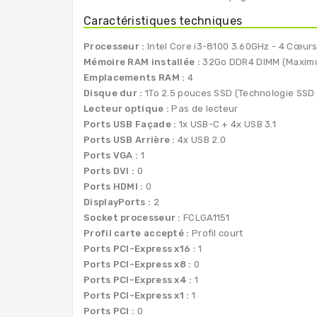
Caractéristiques techniques
Processeur :
Intel Core i3-8100 3.60GHz - 4 Cœur
Mémoire RAM installée :
32Go DDR4 DIMM (Maximu
Emplacements RAM :
4
Disque dur :
1To 2.5 pouces SSD (Technologie SSD 
Lecteur optique :
Pas de lecteur
Ports USB Façade :
1x USB-C + 4x USB 3.1
Ports USB Arrière :
4x USB 2.0
Ports VGA :
1
Ports DVI :
0
Ports HDMI :
0
DisplayPorts :
2
Socket processeur :
FCLGA1151
Profil carte accepté :
Profil court
Ports PCI-Express x16 :
1
Ports PCI-Express x8 :
0
Ports PCI-Express x4 :
1
Ports PCI-Express x1 :
1
Ports PCI :
0