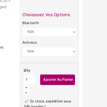
an 20 +
ages)
Choisissez Vos Options
Bluetooth
Antivirus
Qty
Ajouter Au Panier

En stock, expédition sous
24h ouvrées !