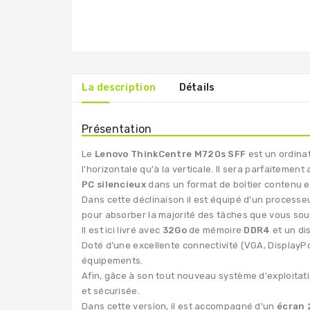
La description
Détails
Présentation
Le
Lenovo ThinkCentre M720s SFF
est un ordina
l'horizontale qu'à la verticale. Il sera parfaiteme
PC silencieux
dans un format de boîtier contenu et
Dans cette déclinaison il est équipé d'un processe
pour absorber la majorité des tâches que vous sou
Il est ici livré avec
32Go
de mémoire
DDR4
et un di
Doté d’une excellente connectivité (VGA, DisplayPo
équipements.
Afin, gâce à son tout nouveau système d'exploitat
et sécurisée.
Dans cette version, il est accompagné d'un
écran 