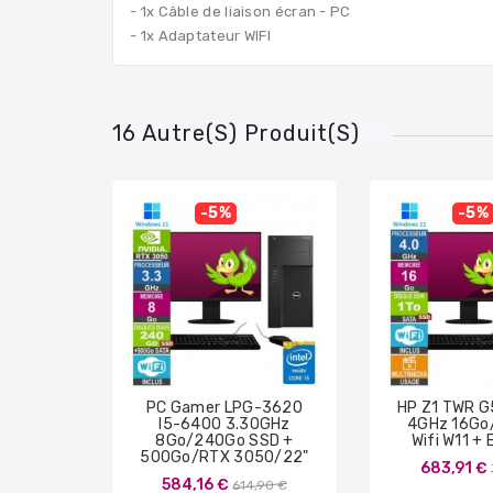
- 1x Câble de liaison écran - PC
- 1x Adaptateur WIFI
16 Autre(s) Produit(s)
-5%
-5%
PC Gamer LPG-3620
HP Z1 TWR G
I5-6400 3.30GHz
4GHz 16Go
8Go/240Go SSD +
Wifi W11 +
500Go/RTX 3050/22"
683,91 €
Prix
584,16 €
614,90 €