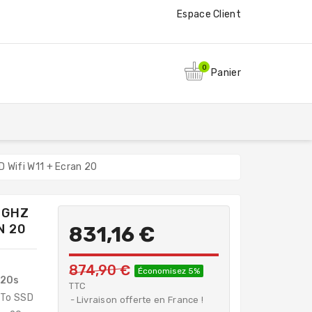
Espace Client
0
Panier
Wifi W11 + Ecran 20
0GHZ
N 20
831,16 €
874,90 €
Économisez 5%
720s
TTC
1To SSD
Livraison offerte en France !