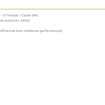
s - 4 Threads - Cache 6Mo
m autorisé = 64Go)
offrant de bien meilleures performances)