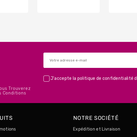
de
base
base
J'accepte la
politique de confidentialité
d
Vous Trouverez
s Conditions
UITS
NOTRE SOCIÉTÉ
motions
Expédition et Livraison