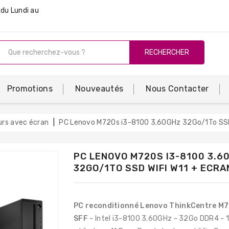
du Lundi au
RECHERCHER
Promotions
Nouveautés
Nous Contacter
urs avec écran
PC Lenovo M720s i3-8100 3.60GHz 32Go/1To SSD 
PC LENOVO M720S I3-8100 3.6
32GO/1TO SSD WIFI W11 + ECRA
PC reconditionné Lenovo ThinkCentre M
SFF
- Intel i3-8100 3.60GHz - 32Go DDR4 - 