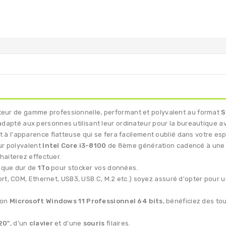
teur de gamme professionnelle, performant et polyvalent au format
S
nt adapté aux personnes utilisant leur ordinateur pour la bureautique a
 à l'apparence flatteuse qui se fera facilement oublié dans votre esp
ur polyvalent
Intel Core i3-8100
de 8ème génération cadencé à une 
haiterez effectuer.
sque dur de
1To
pour stocker vos données.
rt, COM, Ethernet, USB3, USB C, M.2 etc.) soyez assuré d'opter pour 
ion
Microsoft Windows 11 Professionnel 64 bits
, bénéficiez des t
20"
, d'un
clavier
et d'une
souris
filaires.