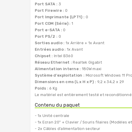
Port SATA :
3
Port Firewire :
0
Port Imprimante (LPT1) :
0
Port COM (Série) :
1
Port e-SATA :
0
Port PS/2 :
0
Sorties audio :
1x Arrière + 1x Avant
Entrées audio :
1x Avant
Chipset :
Intel B360
Réseau Ethernet :
Realtek Gigabit
Alimentation interne :
180W maxi
Système d'exploitation :
Microsoft Windows 11 Pro
Dimensions en cms (L x H x P) :
9,2 x 34,2 x 29
Poids :
6 Kg
Le matériel est entièrement testé et reconditionné
Contenu du paquet
- 1x Unité centrale
- 1x Ecran 20" + Clavier / Souris filaires (Modèles
- 2x Câbles d’alimentation secteur