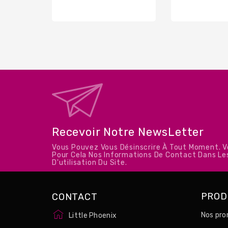
de
base
Recevoir Notre NewsLetter
Vous Pouvez Vous Désinscrire À Tout Moment. 
Pour Cela Nos Informations De Contact Dans Le
D'utilisation Du Site.
PROD
CONTACT
Nos pro
Little Phoenix