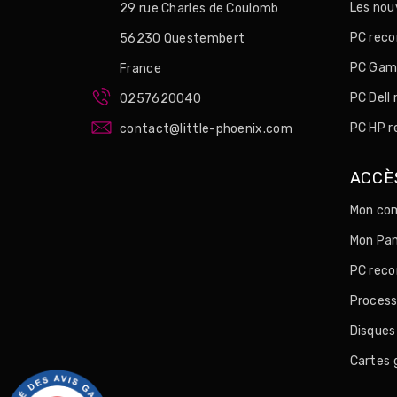
Les no
29 rue Charles de Coulomb
PC reco
56230 Questembert
PC Game
France
PC Dell
0257620040
PC HP r
contact@little-phoenix.com
ACCÈ
Mon com
Mon Pan
PC reco
Process
Disques
Cartes 