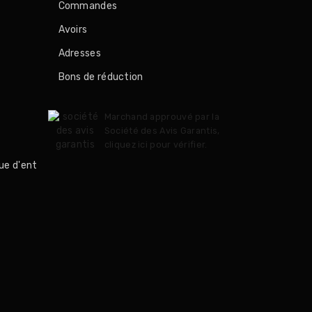
Commandes
Avoirs
Adresses
Bons de réduction
Marchand approuvé par la
Société des Avis Garantis,
cliquez ici pour vérifier
.
ue d'ent