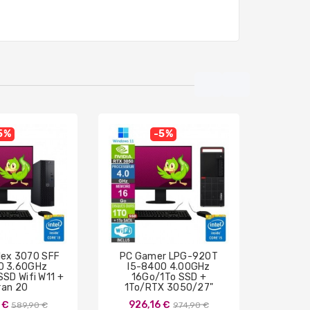
5%
-5%
plex 3070 SFF
PC Gamer LPG-920T
PC Gam
0 3.60GHz
I5-8400 4.00GHz
84
SD Wifi W11 +
16Go/1To SSD +
8Go/4
ran 20
1To/RTX 3050/27"
Prix
Prix
 €
926,16 €
717
589,90 €
974,90 €