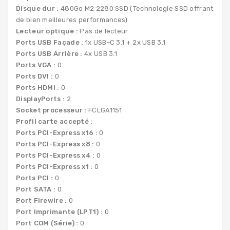
Disque dur :
480Go M2 2280 SSD (Technologie SSD offrant
de bien meilleures performances)
Lecteur optique :
Pas de lecteur
Ports USB Façade :
1x USB-C 3.1 + 2x USB 3.1
Ports USB Arrière :
4x USB 3.1
Ports VGA :
0
Ports DVI :
0
Ports HDMI :
0
DisplayPorts :
2
Socket processeur :
FCLGA1151
Profil carte accepté :
Ports PCI-Express x16 :
0
Ports PCI-Express x8 :
0
Ports PCI-Express x4 :
0
Ports PCI-Express x1 :
0
Ports PCI :
0
Port SATA :
0
Port Firewire :
0
Port Imprimante (LPT1) :
0
Port COM (Série) :
0