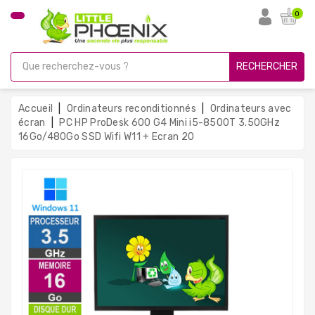
CATÉGORIE
0
PC
Gamer
RECHERCHER
Unités
Centrales
Accueil
Ordinateurs reconditionnés
Ordinateurs avec
Reconditionnées
écran
PC HP ProDesk 600 G4 Mini i5-8500T 3.50GHz
16Go/480Go SSD Wifi W11 + Ecran 20
Ordinateurs
Avec
Écran
Ordinateurs
Portables
PC
Sous
Linux