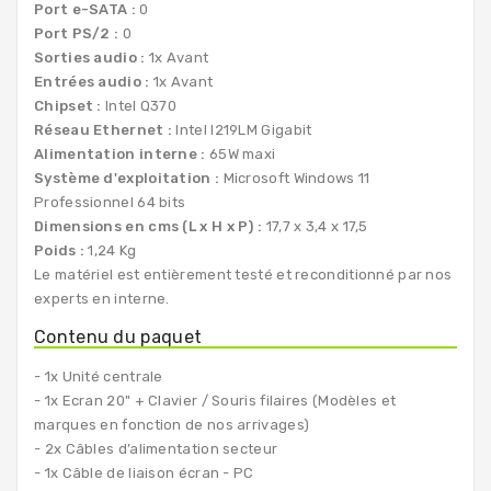
Port e-SATA :
0
Port PS/2 :
0
Sorties audio :
1x Avant
Entrées audio :
1x Avant
Chipset :
Intel Q370
Réseau Ethernet :
Intel I219LM Gigabit
Alimentation interne :
65W maxi
Système d'exploitation :
Microsoft Windows 11
Professionnel 64 bits
Dimensions en cms (L x H x P) :
17,7 x 3,4 x 17,5
Poids :
1,24 Kg
Le matériel est entièrement testé et reconditionné par nos
experts en interne.
Contenu du paquet
- 1x Unité centrale
- 1x Ecran 20" + Clavier / Souris filaires (Modèles et
marques en fonction de nos arrivages)
- 2x Câbles d’alimentation secteur
- 1x Câble de liaison écran - PC