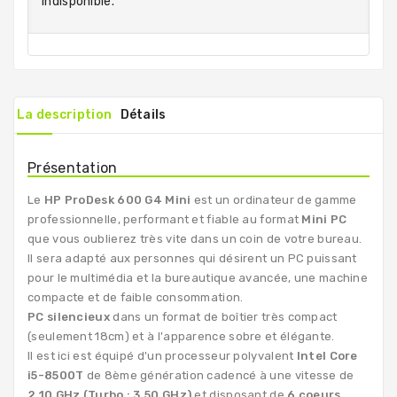
indisponible.
La description
Détails
Présentation
Le
HP ProDesk 600 G4 Mini
est un ordinateur de gamme
professionnelle, performant et fiable au format
Mini PC
que vous oublierez très vite dans un coin de votre bureau.
Il sera adapté aux personnes qui désirent un PC puissant
pour le multimédia et la bureautique avancée, une machine
compacte et de faible consommation.
PC silencieux
dans un format de boîtier très compact
(seulement 18cm) et à l'apparence sobre et élégante.
Il est ici est équipé d'un processeur polyvalent
Intel Core
i5-8500T
de 8ème génération cadencé à une vitesse de
2.10 GHz (Turbo : 3.50 GHz)
et disposant de
6 coeurs