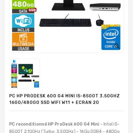
PC
Sur
Mesure
PC
Tout-
En-
Un

Processeurs
Mémoires
RAM
Disques
PC HP PRODESK 600 G4 MINI I5-8500T 3.50GHZ
Durs
16GO/480GO SSD WIFI W11 + ECRAN 20
Composants
PC
PC reconditionné HP ProDesk 600 G4 Mini
- Intel i5-
Composants
8500T 2.10GHz (Turbo: 3.50GHz) - 16Go DDR4 - 480Go