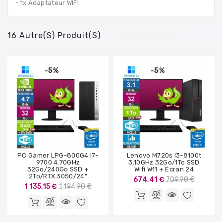
- 1x Adaptateur WIFI
16 Autre(s) Produit(s)
-5%
-5%
PC Gamer LPG-800G4 I7-
Lenovo M720s I3-8100t
9700 4.70GHz
3.10GHz 32Go/1To SSD
32Go/240Go SSD +
Wifi W11 + Ecran 24
2To/RTX 3050/24"
Prix
674,41 €
709,90 €
Prix
1 135,15 €
1 194,90 €
de
de
base
base