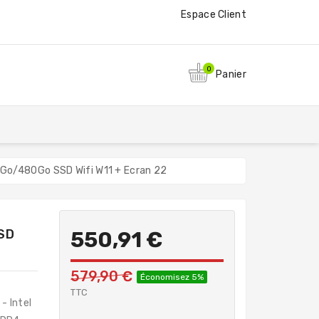
Espace Client
0
Panier
Go/480Go SSD Wifi W11 + Ecran 22
-
SD
550,91 €
579,90 €
Économisez 5%
TTC
- Intel