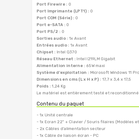
Port Firewire :
0
Port Imprimante (LPT1) :
0
Port COM (Série) :
0
Port e-SATA :
0
Port PS/2 :
0
Sorties audio :
1x Avant
Entrées audio :
1x Avant
Chipset :
Intel Q370
Réseau Ethernet :
Intel I219LM Gigabit
Alimentation interne :
65W maxi
Système d'exploitation :
Microsoft Windows 11 Pro
Dimensions en cms (L x H x P) :
17,7 x 3,4 x 17,5
Poids :
1,24 Kg
Le matériel est entièrement testé et reconditionné
Contenu du paquet
- 1x Unité centrale
- 1x Ecran 22" + Clavier / Souris filaires (Modèles
- 2x Câbles d’alimentation secteur
- 1x Câble de liaison écran - PC