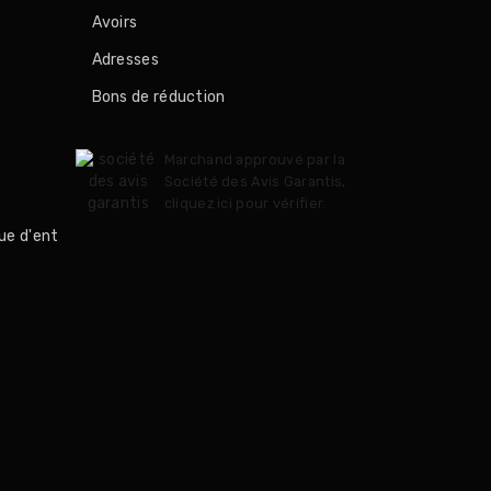
Avoirs
Adresses
Bons de réduction
Marchand approuvé par la
Société des Avis Garantis,
cliquez ici pour vérifier
.
ue d'ent