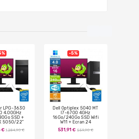
5%
-5%
r LPG-3630
Dell Optiplex 5040 MT
PC G
0 4.00GHz
I7-6700 4GHz
I5-
80Go SSD +
16Go/240Go SSD Wifi
8Go/2
X 5050/22"
W11 + Ecran 24
Prix
Prix
6 €
531,91 €
840
1 284,90 €
559,90 €
de
de