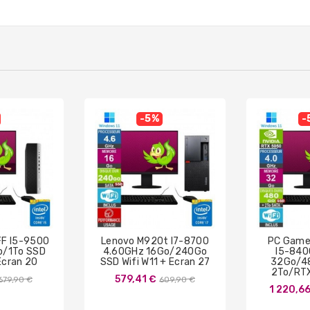
-5%
-
FF I5-9500
Lenovo M920t I7-8700
PC Game
o/1To SSD
4.60GHz 16Go/240Go
I5-840
 Ecran 20
SSD Wifi W11 + Ecran 27
32Go/4
2To/RT
Prix
Prix
579,41 €
679,90 €
609,90 €
1 220,6
de
de
base
base