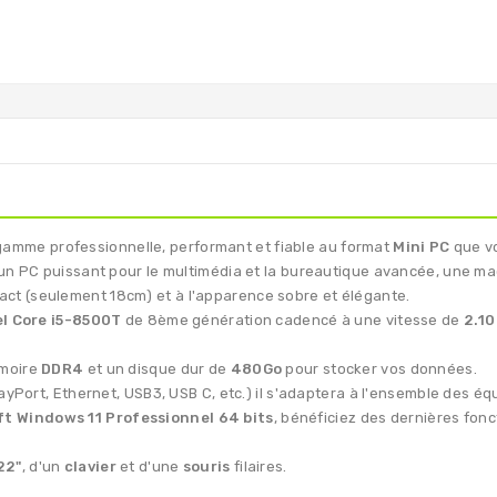
gamme professionnelle, performant et fiable au format
Mini PC
que vo
 un PC puissant pour le multimédia et la bureautique avancée, une m
act (seulement 18cm) et à l'apparence sobre et élégante.
el Core i5-8500T
de 8ème génération cadencé à une vitesse de
2.10
moire
DDR4
et un disque dur de
480Go
pour stocker vos données.
layPort, Ethernet, USB3, USB C, etc.) il s'adaptera à l'ensemble des 
ft Windows 11 Professionnel 64 bits
, bénéficiez des dernières fonc
22"
, d'un
clavier
et d'une
souris
filaires.