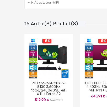
- 1x Adaptateur WIFI
16 Autre(s) Produit(s)
-5%
-5%
PC Lenovo M720s I3-
HP 800 G5 S
8100 3.60GHz
4.40GHz 8G
16Go/240Go SSD Wifi
Wifi W11 +
W11 + Ecran 22
645,91 €
Prix
512,90 €
539,90 €
de