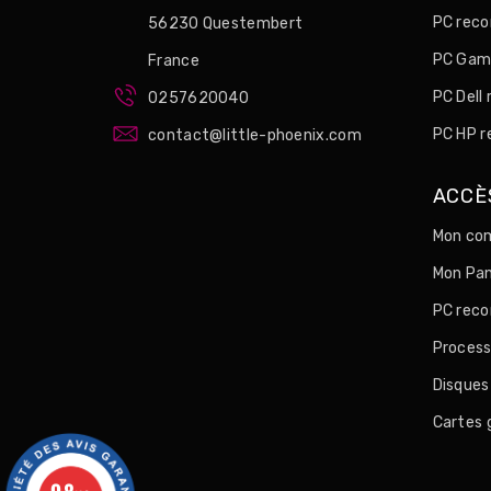
PC reco
56230 Questembert
PC Game
France
PC Dell
0257620040
PC HP r
contact@little-phoenix.com
ACCÈ
Mon com
Mon Pan
PC reco
Process
Disques
Cartes 