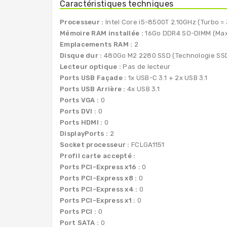
Caractéristiques techniques
Processeur :
Intel Core i5-8500T 2.10GHz (Turbo =
Mémoire RAM installée :
16Go DDR4 SO-DIMM (Max
Emplacements RAM :
2
Disque dur :
480Go M2 2280 SSD (Technologie SSD 
Lecteur optique :
Pas de lecteur
Ports USB Façade :
1x USB-C 3.1 + 2x USB 3.1
Ports USB Arrière :
4x USB 3.1
Ports VGA :
0
Ports DVI :
0
Ports HDMI :
0
DisplayPorts :
2
Socket processeur :
FCLGA1151
Profil carte accepté :
Ports PCI-Express x16 :
0
Ports PCI-Express x8 :
0
Ports PCI-Express x4 :
0
Ports PCI-Express x1 :
0
Ports PCI :
0
Port SATA :
0