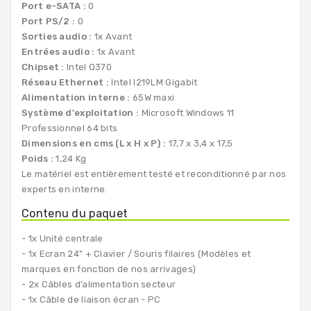
Port e-SATA :
0
Port PS/2 :
0
Sorties audio :
1x Avant
Entrées audio :
1x Avant
Chipset :
Intel Q370
Réseau Ethernet :
Intel I219LM Gigabit
Alimentation interne :
65W maxi
Système d'exploitation :
Microsoft Windows 11
Professionnel 64 bits
Dimensions en cms (L x H x P) :
17,7 x 3,4 x 17,5
Poids :
1,24 Kg
Le matériel est entièrement testé et reconditionné par nos
experts en interne.
Contenu du paquet
- 1x Unité centrale
- 1x Ecran 24" + Clavier / Souris filaires (Modèles et
marques en fonction de nos arrivages)
- 2x Câbles d’alimentation secteur
- 1x Câble de liaison écran - PC