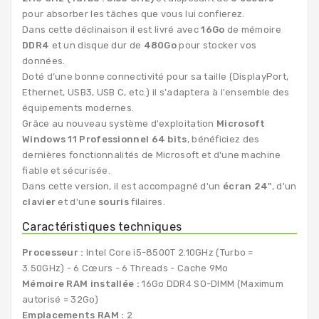
pour absorber les tâches que vous lui confierez.
Dans cette déclinaison il est livré avec
16Go
de mémoire
DDR4
et un disque dur de
480Go
pour stocker vos
données.
Doté d’une bonne connectivité pour sa taille (DisplayPort,
Ethernet, USB3, USB C, etc.) il s'adaptera à l'ensemble des
équipements modernes.
Grâce au nouveau système d'exploitation
Microsoft
Windows 11 Professionnel 64 bits
, bénéficiez des
dernières fonctionnalités de Microsoft et d'une machine
fiable et sécurisée.
Dans cette version, il est accompagné d'un
écran 24"
, d'un
clavier
et d'une
souris
filaires.
Caractéristiques techniques
Processeur :
Intel Core i5-8500T 2.10GHz (Turbo =
3.50GHz) - 6 Cœurs - 6 Threads - Cache 9Mo
Mémoire RAM installée :
16Go DDR4 SO-DIMM (Maximum
autorisé = 32Go)
Emplacements RAM :
2