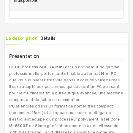
indisponible.
La description
Détails
Présentation
Le
HP ProDesk 600 G4 Mini
est un ordinateur de gamme
professionnelle, performant et fiable au format
Mini PC
que vous oublierez très vite dans un coin de votre bureau.
Il sera adapté aux personnes qui désirent un PC puissant
pour le multimédia et la bureautique avancée, une machine
compacte et de faible consommation.
PC silencieux
dans un format de boîtier très compact
(seulement 18cm) et à l'apparence sobre et élégante.
Il est ici est équipé d'un processeur polyvalent
Intel Core
i5-8500T
de 8ème génération cadencé à une vitesse de
2.10 GHz (Turbo : 3.50 GHz)
et disposant de
6 coeurs