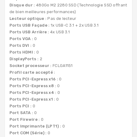
Disque dur :
480Go M2 2280 SSD (Technologie SSD offrant
de bien meilleures performances)
Lecteur optique :
Pas de lecteur
Ports USB Façade :
1x USB-C 3.1 + 2x USB 3.1
Ports USB Arrière :
4x USB 3.1
Ports VGA :
0
Ports DVI :
0
Ports HDMI :
0
DisplayPorts :
2
Socket processeur :
FCLGA1151
Profil carte accepté :
Ports PCI-Express x16 :
0
Ports PCI-Express x8 :
0
Ports PCI-Express x4 :
0
Ports PCI-Express x1 :
0
Ports PCI :
0
Port SATA :
0
Port Firewire :
0
Port Imprimante (LPT1) :
0
Port COM (Série) :
0