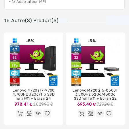
- 1x Adaptateur WIFI
16 Autre(s) Produit(s)
-5%
-5%
Lenovo M720s I7-9700
Lenovo M920q I5-8500T
4.70GHz 32Go/1To SSD
3.50GHz 32Go/480Go
Wifi W11 + Ecran 24
SSD Wifi W11 + Ecran 22
Prix
Prix
978,41 €
1 029,90 €
693,40 €
729,90 €
de
de
base
base