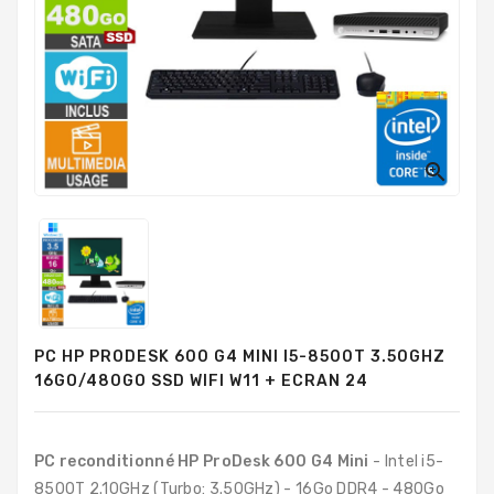
PC
Sur
Mesure
PC
Tout-
En-
Un

Processeurs
Mémoires
RAM
Disques
PC HP PRODESK 600 G4 MINI I5-8500T 3.50GHZ
Durs
16GO/480GO SSD WIFI W11 + ECRAN 24
Composants
PC
PC reconditionné HP ProDesk 600 G4 Mini
- Intel i5-
Composants
8500T 2.10GHz (Turbo: 3.50GHz) - 16Go DDR4 - 480Go