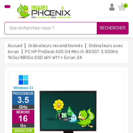
CATÉGORIE
0
PC
Gamer
RECHERCHER
Unités
Centrales
Accueil
Ordinateurs reconditionnés
Ordinateurs avec
Reconditionnées
écran
PC HP ProDesk 600 G4 Mini i5-8500T 3.50GHz
16Go/480Go SSD Wifi W11 + Ecran 24
Ordinateurs
Avec
Écran
Ordinateurs
Portables
PC
Sous
Linux