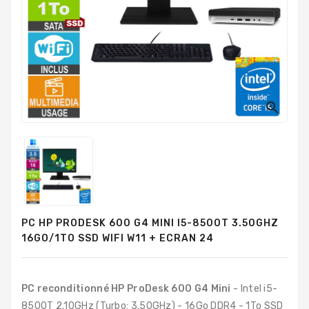
PC
Sur
Mesure
PC
Tout-
En-
Un

Processeurs
Mémoires
RAM
Disques
PC HP PRODESK 600 G4 MINI I5-8500T 3.50GHZ
Durs
16GO/1TO SSD WIFI W11 + ECRAN 24
Composants
PC
PC reconditionné HP ProDesk 600 G4 Mini
- Intel i5-
Composants
8500T 2.10GHz (Turbo: 3.50GHz) - 16Go DDR4 - 1To SSD