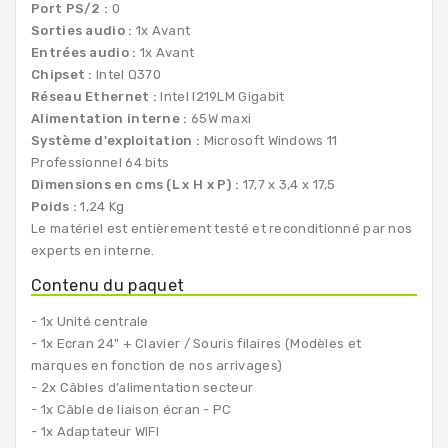
Port PS/2 :
0
Sorties audio :
1x Avant
Entrées audio :
1x Avant
Chipset :
Intel Q370
Réseau Ethernet :
Intel I219LM Gigabit
Alimentation interne :
65W maxi
Système d'exploitation :
Microsoft Windows 11
Professionnel 64 bits
Dimensions en cms (L x H x P) :
17,7 x 3,4 x 17,5
Poids :
1,24 Kg
Le matériel est entièrement testé et reconditionné par nos
experts en interne.
Contenu du paquet
- 1x Unité centrale
- 1x Ecran 24" + Clavier / Souris filaires (Modèles et
marques en fonction de nos arrivages)
- 2x Câbles d’alimentation secteur
- 1x Câble de liaison écran - PC
- 1x Adaptateur WIFI