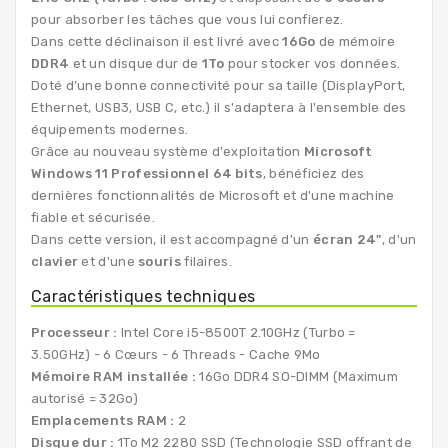
pour absorber les tâches que vous lui confierez.
Dans cette déclinaison il est livré avec
16Go
de mémoire
DDR4
et un disque dur de
1To
pour stocker vos données.
Doté d’une bonne connectivité pour sa taille (DisplayPort,
Ethernet, USB3, USB C, etc.) il s'adaptera à l'ensemble des
équipements modernes.
Grâce au nouveau système d'exploitation
Microsoft
Windows 11 Professionnel 64 bits
, bénéficiez des
dernières fonctionnalités de Microsoft et d'une machine
fiable et sécurisée.
Dans cette version, il est accompagné d'un
écran 24"
, d'un
clavier
et d'une
souris
filaires.
Caractéristiques techniques
Processeur :
Intel Core i5-8500T 2.10GHz (Turbo =
3.50GHz) - 6 Cœurs - 6 Threads - Cache 9Mo
Mémoire RAM installée :
16Go DDR4 SO-DIMM (Maximum
autorisé = 32Go)
Emplacements RAM :
2
Disque dur :
1To M2 2280 SSD (Technologie SSD offrant de