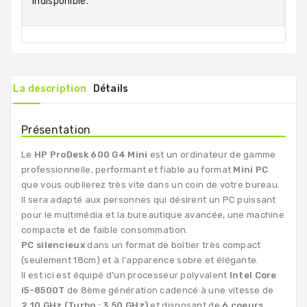
indisponible.
La description
Détails
Présentation
Le
HP ProDesk 600 G4 Mini
est un ordinateur de gamme
professionnelle, performant et fiable au format
Mini PC
que vous oublierez très vite dans un coin de votre bureau.
Il sera adapté aux personnes qui désirent un PC puissant
pour le multimédia et la bureautique avancée, une machine
compacte et de faible consommation.
PC silencieux
dans un format de boîtier très compact
(seulement 18cm) et à l'apparence sobre et élégante.
Il est ici est équipé d'un processeur polyvalent
Intel Core
i5-8500T
de 8ème génération cadencé à une vitesse de
2.10 GHz (Turbo : 3.50 GHz)
et disposant de
6 coeurs