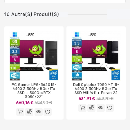
16 Autre(s) Produit(s)
-5%
-5%
PC Gamer LPG-3620 I5-
Dell Optiplex 7050 MT I5-
6400 3.30GHz 8Go/1To
6400 3.30GHz 8Go/1To
SSD + 500Go/RTX
SSD Wifi W11 + Ecran 22
3050/22"
Prix
531,91 €
559,90 €
Prix
660,16 €
694,90 €
de
de
base
base