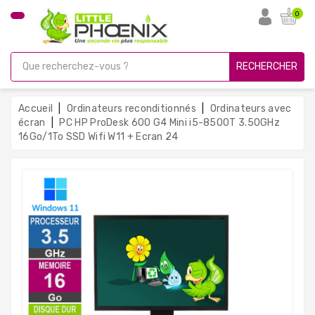
CATÉGORIE
0
PC
Gamer
RECHERCHER
Unités
Centrales
Accueil
Ordinateurs reconditionnés
Ordinateurs avec
Reconditionnées
écran
PC HP ProDesk 600 G4 Mini i5-8500T 3.50GHz
16Go/1To SSD Wifi W11 + Ecran 24
Ordinateurs
Avec
Écran
Ordinateurs
Portables
PC
Sous
Linux