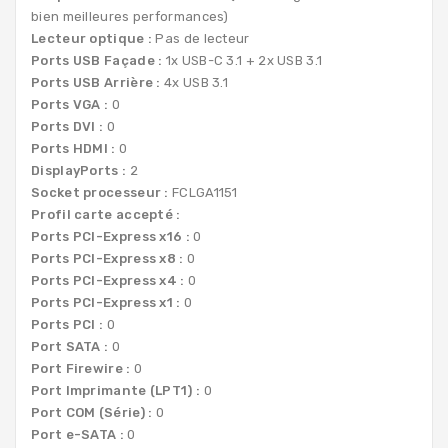
bien meilleures performances)
Lecteur optique :
Pas de lecteur
Ports USB Façade :
1x USB-C 3.1 + 2x USB 3.1
Ports USB Arrière :
4x USB 3.1
Ports VGA :
0
Ports DVI :
0
Ports HDMI :
0
DisplayPorts :
2
Socket processeur :
FCLGA1151
Profil carte accepté :
Ports PCI-Express x16 :
0
Ports PCI-Express x8 :
0
Ports PCI-Express x4 :
0
Ports PCI-Express x1 :
0
Ports PCI :
0
Port SATA :
0
Port Firewire :
0
Port Imprimante (LPT1) :
0
Port COM (Série) :
0
Port e-SATA :
0