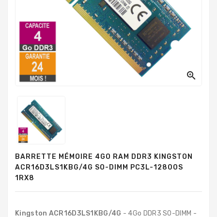
PC
Sur
Mesure
PC
Tout-
En-
Un

Processeurs
Mémoires
RAM
Disques
BARRETTE MÉMOIRE 4GO RAM DDR3 KINGSTON
Durs
ACR16D3LS1KBG/4G SO-DIMM PC3L-12800S
1RX8
Composants
PC
Composants
Kingston ACR16D3LS1KBG/4G
- 4Go DDR3 SO-DIMM -