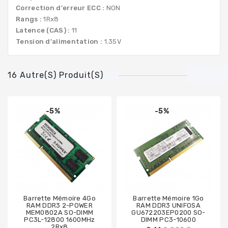
Correction d'erreur ECC :
NON
Rangs :
1Rx8
Latence (CAS) :
11
Tension d'alimentation :
1.35V
16 Autre(s) Produit(s)
-5%
-5%
Barrette Mémoire 4Go
Barrette Mémoire 1Go
RAM DDR3 2-POWER
RAM DDR3 UNIFOSA
MEM0802A SO-DIMM
GU672203EP0200 SO-
PC3L-12800 1600MHz
DIMM PC3-10600
2Rx8