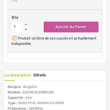
TTC
Qty
Ajouter Au Panier

Produit victime de son succès et actuellement
indisponible.
La description
Détails
Marque :
Kingston
Modèle :
ACR16D3LS1KBG/4G
Capacité :
4Go
Type :
DDR3 PC3L-12800S SO-DIMM
Fréquence :
1600MHz