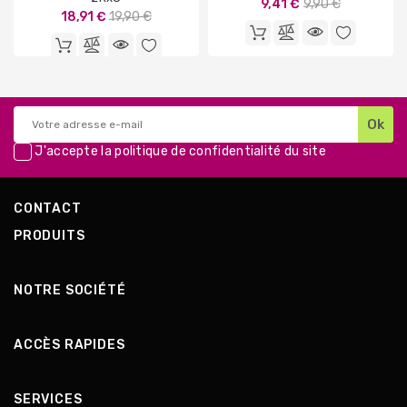
Prix
9,41 €
9,90 €
Prix
18,91 €
19,90 €
de
de
base
base
J'accepte la
politique de confidentialité
du site
CONTACT
PRODUITS
NOTRE SOCIÉTÉ
ACCÈS RAPIDES
SERVICES