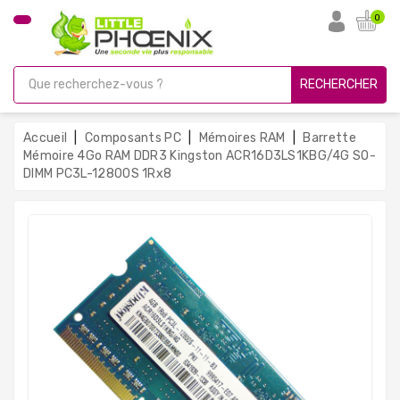
CATÉGORIE
0
PC
Gamer
RECHERCHER
Unités
Centrales
Accueil
Composants PC
Mémoires RAM
Barrette
Reconditionnées
Mémoire 4Go RAM DDR3 Kingston ACR16D3LS1KBG/4G SO-
DIMM PC3L-12800S 1Rx8
Ordinateurs
Avec
Écran
Ordinateurs
Portables
PC
Sous
Linux