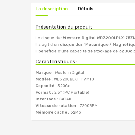
La description
Détails
Présentation du produit
Le disque dur
Western Digital WD3200LPLX-75
Il s'agit d'un
disque dur "Mécanique / Magnétiq
Il bénéficie d'une capacité de stockage de
320Go
p
Caractéristiques :
Marque :
Western Digital
Modèle :
WD3200BEKT-PVMT0
Capacité :
320Go
Format :
2.5" (PC Portable)
Interface :
SATAII
Vitesse de rotation :
7200RPM
Mémoire cache :
32Mo