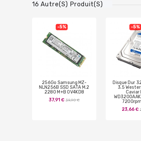
16 Autre(s) Produit(s)
-5%
-5%
256Go Samsung MZ-
Disque Dur 
NLN256B SSD SATA M.2
3.5 Wester
2280 M+B 0V4KD8
Caviar
WD3200AAK
Prix
37,91 €
39,90 €
7200rpm
de
23,66 €
base