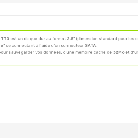
ZNTT0
est un disque dur au format
2.5"
(dimension standard pour les o
ue"
se connectant à l'aide d'un connecteur
SATA
.
our sauvegarder vos données, d'une mémoire cache de
32Mo
et d'u