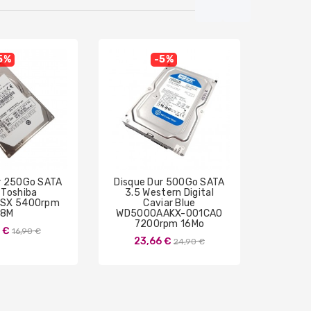
5%
-5%
r 250Go SATA
Disque Dur 500Go SATA
Disque
5 Toshiba
3.5 Western Digital
1To SA
SX 5400rpm
Caviar Blue
ST
8M
WD5000AAKX-001CA0
54
7200rpm 16Mo
Prix
 €
42
16,90 €
Prix
23,66 €
24,90 €
de
de
base
base