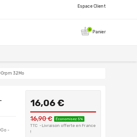
Espace Client
0
Panier
200rpm 32Mo
-
16,06 €
16,90 €
Économisez 5%
TTC
Livraison offerte en France
0Go -
!