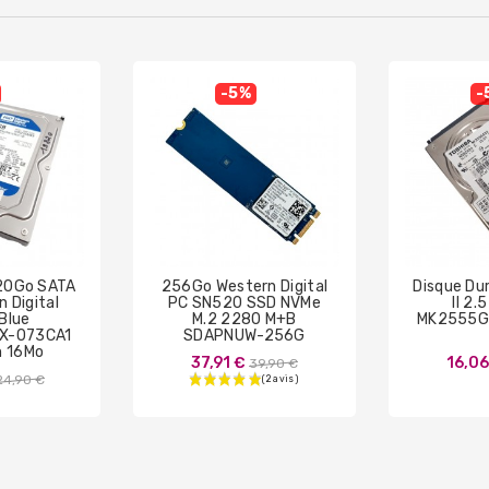
-5%
-
320Go SATA
256Go Western Digital
Disque Du
n Digital
PC SN520 SSD NVMe
II 2.
 Blue
M.2 2280 M+B
MK2555G
X-073CA1
SDAPNUW-256G
 16Mo
Prix
37,91 €
16,06
39,90 €
Prix
24,90 €
de
de
base
base