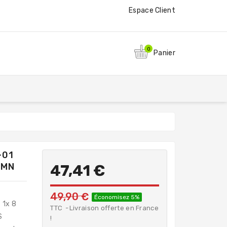
Espace Client
0
Panier
-01
3MN
47,41 €
49,90 €
Économisez 5%
 1x 8
TTC
Livraison offerte en France
S
!