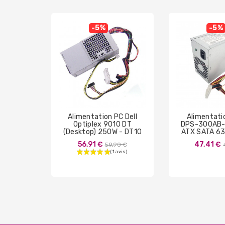
-5%
-5%
Alimentation PC Dell
Alimentati
Optiplex 9010 DT
DPS-300AB-
(Desktop) 250W - DT10
ATX SATA 6
Prix
56,91 €
47,41 €
59,90 €
de
base