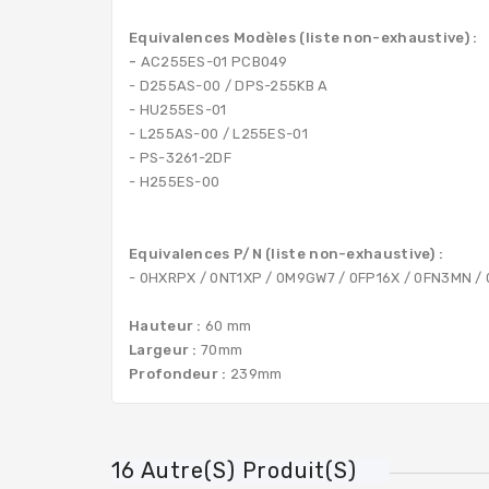
Equivalences Modèles (liste non-exhaustive) :
-
AC255ES-01 PCB049
-
D255AS-00 / DPS-255KB A
- HU255ES-01
-
L255AS-00 /
L255ES-01
- PS-3261-2DF
- H255ES-00
Equivalences P/N (liste non-exhaustive) :
- 0HXRPX / 0NT1XP / 0M9GW7 / 0FP16X / 0FN3MN /
Hauteur :
60 mm
Largeur :
70mm
Profondeur :
239mm
16 Autre(s) Produit(s)