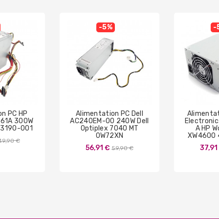
-5%
-
on PC HP
Alimentation PC Dell
Alimentat
61A 300W
AC240EM-00 240W Dell
Electroni
33190-001
Optiplex 7040 MT
A HP W
0W72XN
XW4600 
Prix
49,90 €
Prix
56,91 €
37,91
59,90 €
de
de
base
base