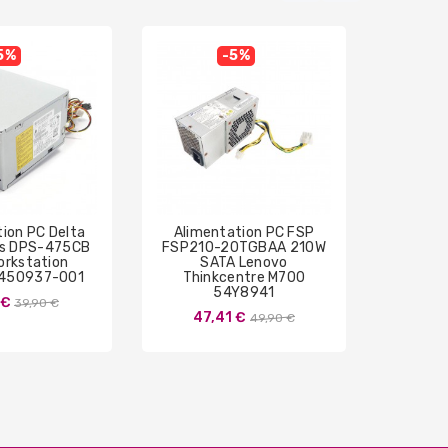
5%
-5%
ion PC Delta
Alimentation PC FSP
Alime
cs DPS-475CB
FSP210-20TGBAA 210W
L180E
orkstation
SATA Lenovo
Opti
450937-001
Thinkcentre M700
54Y8941
Prix
 €
47
39,90 €
Prix
47,41 €
49,90 €
de
de
base
base