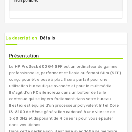
indisponible.
La description
Détails
Présentation
Le
HP ProDesk 600 G4 SFF
est un ordinateur de gamme
professionnelle, performant et fiable au format
Slim (SFF)
conçu pour être posé à plat. Il sera parfait pour une
utilisation bureautique avancée et pour le multimédia.
Il s'agit d'un
PC silencieux
dans un boîtier de taille
contenue qui se logera facilement dans votre bureau.
Il est ici est équipé d'un processeur polyvalent
Intel Core
i3-8100
de 8ème génération cadencé à une vitesse de
3.60 GHz
et disposant de
4 coeurs
pour vous épauler
dans vos tâches.
Dans cette déclinaison, il est livré avec
16Go
de mémoire