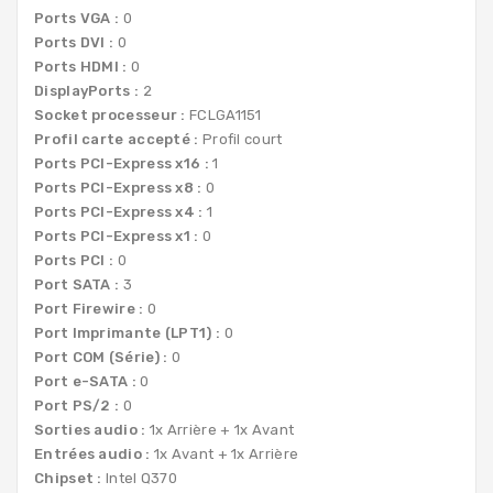
Ports VGA :
0
Ports DVI :
0
Ports HDMI :
0
DisplayPorts :
2
Socket processeur :
FCLGA1151
Profil carte accepté :
Profil court
Ports PCI-Express x16 :
1
Ports PCI-Express x8 :
0
Ports PCI-Express x4 :
1
Ports PCI-Express x1 :
0
Ports PCI :
0
Port SATA :
3
Port Firewire :
0
Port Imprimante (LPT1) :
0
Port COM (Série) :
0
Port e-SATA :
0
Port PS/2 :
0
Sorties audio :
1x Arrière + 1x Avant
Entrées audio :
1x Avant + 1x Arrière
Chipset :
Intel Q370