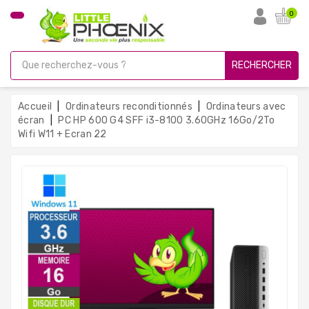
CATÉGORIE
0
PC
Gamer
RECHERCHER
Unités
Centrales
Accueil
Ordinateurs reconditionnés
Ordinateurs avec
Reconditionnées
écran
PC HP 600 G4 SFF i3-8100 3.60GHz 16Go/2To
Wifi W11 + Ecran 22
Ordinateurs
Avec
Écran
Ordinateurs
Portables
PC
Sous
Linux