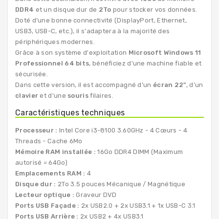
DDR4
et un disque dur de
2To
pour stocker vos données.
Doté d’une bonne connectivité (DisplayPort, Ethernet,
USB3, USB-C, etc.), il s'adaptera à la majorité des
périphériques modernes.
Grâce à son système d'exploitation
Microsoft Windows 11
Professionnel 64 bits
, bénéficiez d'une machine fiable et
sécurisée.
Dans cette version, il est accompagné d'un
écran 22"
, d'un
clavier
et d'une
souris
filaires.
Caractéristiques techniques
Processeur :
Intel Core i3-8100 3.60GHz - 4 Cœurs - 4
Threads - Cache 6Mo
Mémoire RAM installée :
16Go DDR4 DIMM (Maximum
autorisé = 64Go)
Emplacements RAM :
4
Disque dur :
2To 3.5 pouces Mécanique / Magnétique
Lecteur optique :
Graveur DVD
Ports USB Façade :
2x USB2.0 + 2x USB3.1 + 1x USB-C 3.1
Ports USB Arrière :
2x USB2 + 4x USB3.1