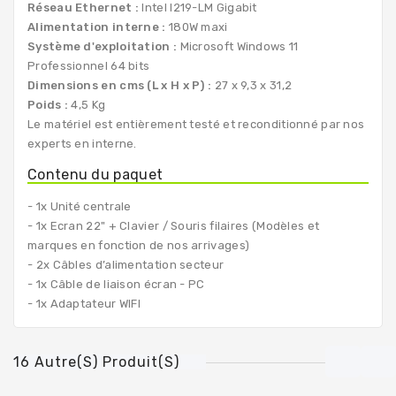
Réseau Ethernet :
Intel I219-LM Gigabit
Alimentation interne :
180W maxi
Système d'exploitation :
Microsoft Windows 11
Professionnel 64 bits
Dimensions en cms (L x H x P) :
27 x 9,3 x 31,2
Poids :
4,5 Kg
Le matériel est entièrement testé et reconditionné par nos
experts en interne.
Contenu du paquet
- 1x Unité centrale
- 1x Ecran 22" + Clavier / Souris filaires (Modèles et
marques en fonction de nos arrivages)
- 2x Câbles d’alimentation secteur
- 1x Câble de liaison écran - PC
- 1x Adaptateur WIFI
16 Autre(s) Produit(s)