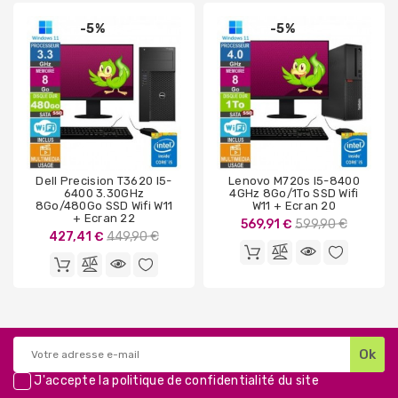
-5%
-5%
Dell Precision T3620 I5-
Lenovo M720s I5-8400
6400 3.30GHz
4GHz 8Go/1To SSD Wifi
8Go/480Go SSD Wifi W11
W11 + Ecran 20
+ Ecran 22
Prix
569,91 €
599,90 €
Prix
427,41 €
449,90 €
de
de
base
base
J'accepte la
politique de confidentialité
du site