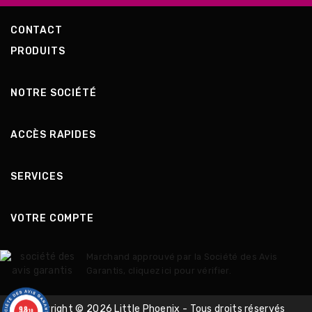
CONTACT
PRODUITS
NOTRE SOCIÉTÉ
ACCÈS RAPIDES
SERVICES
VOTRE COMPTE
Marchand approuvé par la Société des Avis
Garantis,
cliquez ici pour vérifier
.
9.8
Copyright © 2026 Little Phoenix - Tous droits réservés
/10