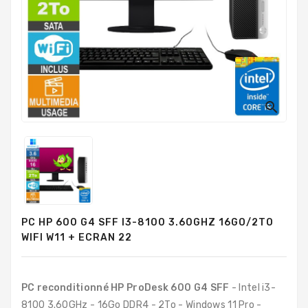
PC
Sur
Mesure
PC
Tout-
En-
Un

Processeurs
Mémoires
RAM
Disques
PC HP 600 G4 SFF I3-8100 3.60GHZ 16GO/2TO
Durs
WIFI W11 + ECRAN 22
Composants
PC
PC reconditionné HP ProDesk 600 G4 SFF
- Intel i3-
Composants
8100 3.60GHz - 16Go DDR4 - 2To - Windows 11 Pro -