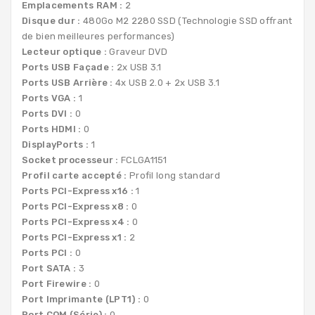
Emplacements RAM :
2
Disque dur :
480Go M2 2280 SSD (Technologie SSD offrant
de bien meilleures performances)
Lecteur optique :
Graveur DVD
Ports USB Façade :
2x USB 3.1
Ports USB Arrière :
4x USB 2.0 + 2x USB 3.1
Ports VGA :
1
Ports DVI :
0
Ports HDMI :
0
DisplayPorts :
1
Socket processeur :
FCLGA1151
Profil carte accepté :
Profil long standard
Ports PCI-Express x16 :
1
Ports PCI-Express x8 :
0
Ports PCI-Express x4 :
0
Ports PCI-Express x1 :
2
Ports PCI :
0
Port SATA :
3
Port Firewire :
0
Port Imprimante (LPT1) :
0
Port COM (Série) :
0