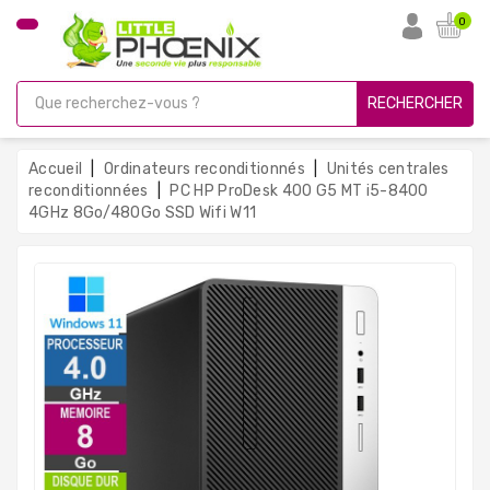
CATÉGORIE
0
PC
Gamer
RECHERCHER
Unités
Centrales
Accueil
Ordinateurs reconditionnés
Unités centrales
Reconditionnées
reconditionnées
PC HP ProDesk 400 G5 MT i5-8400
4GHz 8Go/480Go SSD Wifi W11
Ordinateurs
Avec
Écran
Ordinateurs
Portables
PC
Sous
Linux