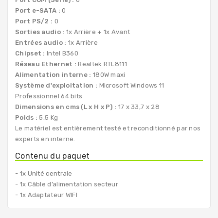
Port e-SATA :
0
Port PS/2 :
0
Sorties audio :
1x Arrière + 1x Avant
Entrées audio :
1x Arrière
Chipset :
Intel B360
Réseau Ethernet :
Realtek RTL8111
Alimentation interne :
180W maxi
Système d'exploitation :
Microsoft Windows 11
Professionnel 64 bits
Dimensions en cms (L x H x P) :
17 x 33,7 x 28
Poids :
5,5 Kg
Le matériel est entièrement testé et reconditionné par nos
experts en interne.
Contenu du paquet
- 1x Unité centrale
- 1x Câble d’alimentation secteur
- 1x Adaptateur WIFI