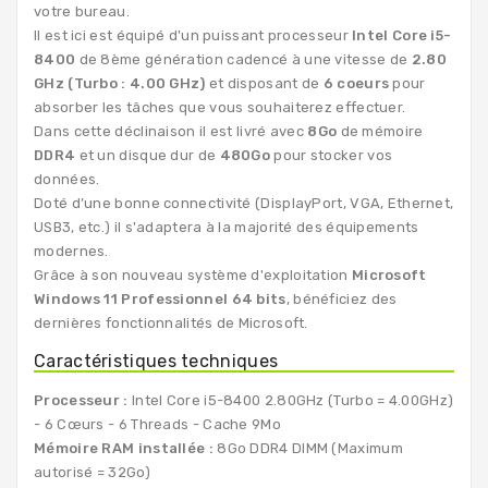
votre bureau.
Il est ici est équipé d'un puissant processeur
Intel Core i5-
8400
de 8ème génération cadencé à une vitesse de
2.80
GHz (Turbo : 4.00 GHz)
et disposant de
6 coeurs
pour
absorber les tâches que vous souhaiterez effectuer.
Dans cette déclinaison il est livré avec
8Go
de mémoire
DDR4
et un disque dur de
480Go
pour stocker vos
données.
Doté d’une bonne connectivité (DisplayPort, VGA, Ethernet,
USB3, etc.) il s'adaptera à la majorité des équipements
modernes.
Grâce à son nouveau système d'exploitation
Microsoft
Windows 11 Professionnel 64 bits
, bénéficiez des
dernières fonctionnalités de Microsoft.
Caractéristiques techniques
Processeur :
Intel Core i5-8400 2.80GHz (Turbo = 4.00GHz)
- 6 Cœurs - 6 Threads - Cache 9Mo
Mémoire RAM installée :
8Go DDR4 DIMM (Maximum
autorisé = 32Go)