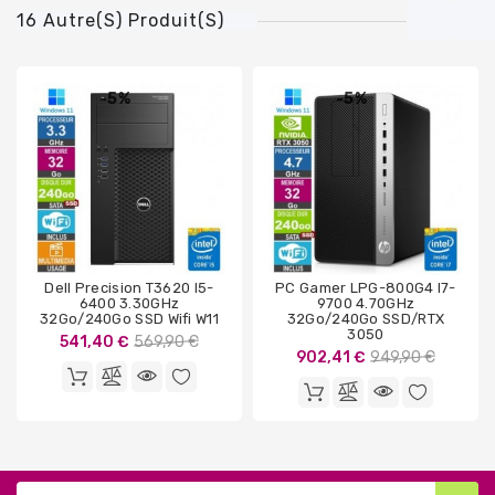
16 Autre(s) Produit(s)
-5%
-5%
Dell Precision T3620 I5-
PC Gamer LPG-800G4 I7-
6400 3.30GHz
9700 4.70GHz
32Go/240Go SSD Wifi W11
32Go/240Go SSD/RTX
3050
Prix
541,40 €
569,90 €
Prix
902,41 €
949,90 €
de
de
base
base