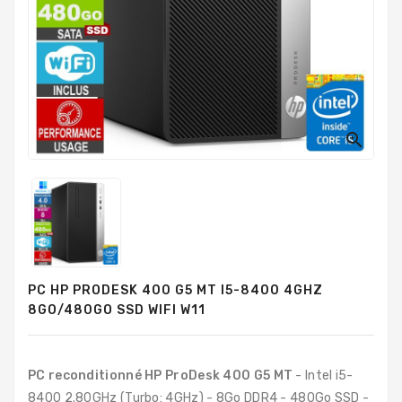
PC
Sur
Mesure
PC
Tout-
En-
Un

Processeurs
Mémoires
RAM
Disques
PC HP PRODESK 400 G5 MT I5-8400 4GHZ
Durs
8GO/480GO SSD WIFI W11
Composants
PC
PC reconditionné HP ProDesk 400 G5 MT
- Intel i5-
Composants
8400 2.80GHz (Turbo: 4GHz) - 8Go DDR4 - 480Go SSD -