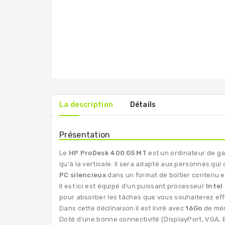
La description
Détails
Présentation
Le
HP ProDesk 400 G5 MT
est un ordinateur de ga
qu'à la verticale. Il sera adapté aux personnes qui
PC silencieux
dans un format de boîtier contenu et
Il est ici est équipé d'un puissant processeur
Intel
pour absorber les tâches que vous souhaiterez eff
Dans cette déclinaison il est livré avec
16Go
de mé
Doté d’une bonne connectivité (DisplayPort, VGA, E