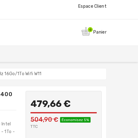
Espace Client
0
Panier
z 16Go/1To Wifi W11
8400
479,66 €
504,90 €
Économisez 5%
 Intel
TTC
- 1To -