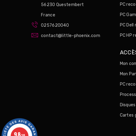
PC reco
56230 Questembert
PC Game
France
PC Dell
0257620040
PC HP r
contact@little-phoenix.com
ACCÈ
Mon com
Mon Pan
PC reco
Process
Disques
Cartes 
9.8
/10