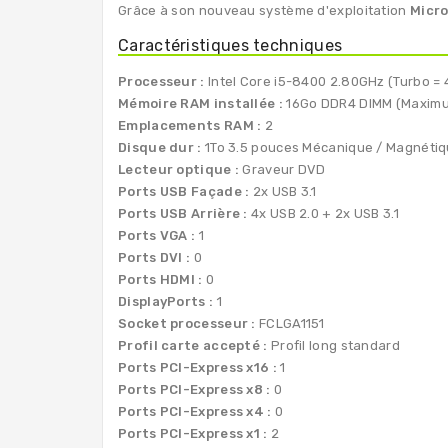
Grâce à son nouveau système d'exploitation
Micro
Caractéristiques techniques
Processeur :
Intel Core i5-8400 2.80GHz (Turbo =
Mémoire RAM installée :
16Go DDR4 DIMM (Maximu
Emplacements RAM :
2
Disque dur :
1To 3.5 pouces Mécanique / Magnéti
Lecteur optique :
Graveur DVD
Ports USB Façade :
2x USB 3.1
Ports USB Arrière :
4x USB 2.0 + 2x USB 3.1
Ports VGA :
1
Ports DVI :
0
Ports HDMI :
0
DisplayPorts :
1
Socket processeur :
FCLGA1151
Profil carte accepté :
Profil long standard
Ports PCI-Express x16 :
1
Ports PCI-Express x8 :
0
Ports PCI-Express x4 :
0
Ports PCI-Express x1 :
2