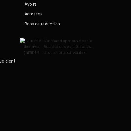
Avoirs
Adresses
Bons de réduction
Marchand approuvé par la
Société des Avis Garantis,
cliquez ici pour vérifier
.
ue d'ent