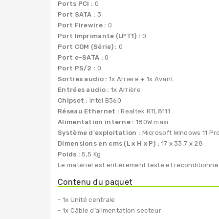
Ports PCI :
0
Port SATA :
3
Port Firewire :
0
Port Imprimante (LPT1) :
0
Port COM (Série) :
0
Port e-SATA :
0
Port PS/2 :
0
Sorties audio :
1x Arrière + 1x Avant
Entrées audio :
1x Arrière
Chipset :
Intel B360
Réseau Ethernet :
Realtek RTL8111
Alimentation interne :
180W maxi
Système d'exploitation :
Microsoft Windows 11 Pro
Dimensions en cms (L x H x P) :
17 x 33,7 x 28
Poids :
5,5 Kg
Le matériel est entièrement testé et reconditionné
Contenu du paquet
- 1x Unité centrale
- 1x Câble d’alimentation secteur