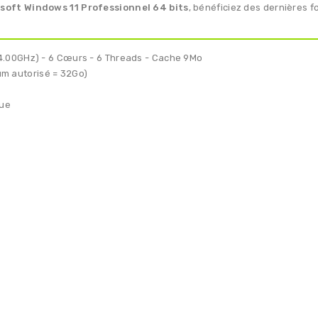
soft Windows 11 Professionnel 64 bits
, bénéficiez des dernières f
 4.00GHz) - 6 Cœurs - 6 Threads - Cache 9Mo
m autorisé = 32Go)
que