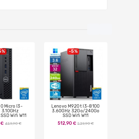
5%
-5%
70 Micro I3-
Lenovo M920t I3-8100
HP El
 3.10GHz
3.60GHz 32Go/240Go
TWR I
SSD Wifi W11
SSD Wifi W11
32Go/1
Prix
Prix
 €
512,90 €
854
459,90 €
539,90 €
de
de
base
base