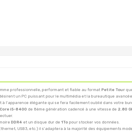
mme professionnelle, performant et fiable au format
Petite Tour
que
 désirent un PC puissant pour le multimédia et la bureautique avancée
 à l'apparence élégante qui se fera facilement oublié dans votre bur
 Core i5-8400
de 8ème génération cadencé à une vitesse de
2.80 G
ectuer.
moire
DDR4
et un disque dur de
1To
pour stocker vos données.
thernet, USB3, etc.) il s'adaptera à la majorité des équipements mod