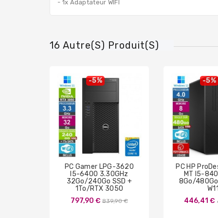
- 1x Adaptateur WIFI
16 Autre(s) Produit(s)
-5%
-5%
PC Gamer LPG-3620
PC HP ProDe
I5-6400 3.30GHz
MT I5-84
32Go/240Go SSD +
8Go/480Go 
1To/RTX 3050
W1
Prix
797,90 €
446,41 €
839,90 €
de