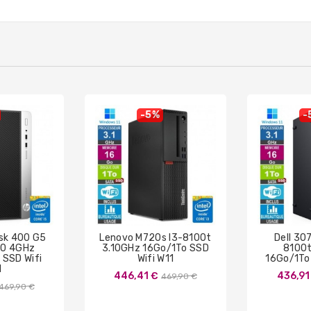
-5%
-
sk 400 G5
Lenovo M720s I3-8100t
Dell 30
00 4GHz
3.10GHz 16Go/1To SSD
8100t
SSD Wifi
Wifi W11
16Go/1To 
1
Prix
446,41 €
436,91
469,90 €
Prix
469,90 €
de
de
base