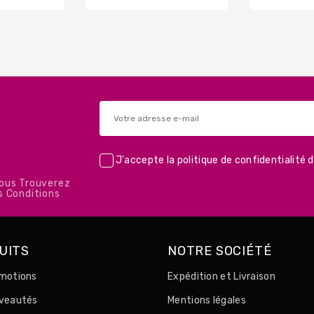
base
J'accepte la
politique de confidentialité
d
Vous Trouverez
s Conditions
UITS
NOTRE SOCIÉTÉ
motions
Expédition et Livraison
uveautés
Mentions légales