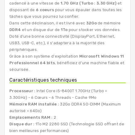
cadencé à une vitesse de
1.70 GHz (Turbo : 3.30 GHz)
et
disposant de
6 coeurs
pour vous épauler dans toutes les
tâches que vous pourrez lui confier.
Dans cette déclinaison, il est livré avec
32Go
de mémoire
DDR4
et un disque dur de
1To
pour stocker vos données.
Doté d’une bonne connectivité (DisplayPort, Ethernet,
USB3, USB-C, etc.), il s'adaptera à la majorité des
périphériques.
Grâce à son système d'exploitation
Microsoft Windows 11
Professionnel 64 bits
, bénéficiez d'une machine fiable et
sécurisée.
Caractéristiques techniques
Processeur :
Intel Core i5-8400T 1.70GHz (Turbo =
3.30GHz) - 6 Cœurs - 6 Threads - Cache 9Mo
Mémoire RAM installée :
32Go DDR4 SO-DIMM (Maximum
autorisé = 64Go)
Emplacements RAM :
2
Disque dur :
1To M2 2280 SSD (Technologie SSD offrant de
bien meilleures performances)