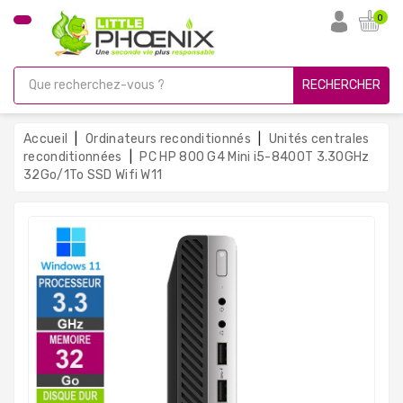
CATÉGORIE
0
PC
Gamer
RECHERCHER
Unités
Centrales
Accueil
Ordinateurs reconditionnés
Unités centrales
Reconditionnées
reconditionnées
PC HP 800 G4 Mini i5-8400T 3.30GHz
32Go/1To SSD Wifi W11
Ordinateurs
Avec
Écran
Ordinateurs
Portables
PC
Sous
Linux