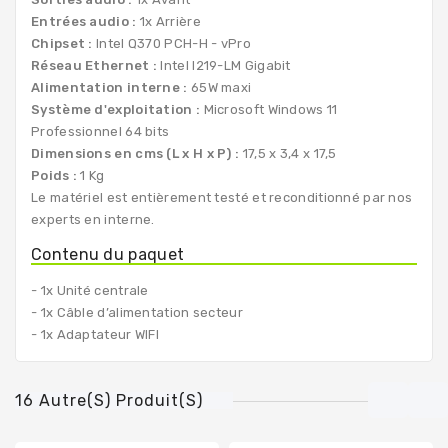
Entrées audio :
1x Arrière
Chipset :
Intel Q370 PCH-H - vPro
Réseau Ethernet :
Intel I219-LM Gigabit
Alimentation interne :
65W maxi
Système d'exploitation :
Microsoft Windows 11
Professionnel 64 bits
Dimensions en cms (L x H x P) :
17,5 x 3,4 x 17,5
Poids :
1 Kg
Le matériel est entièrement testé et reconditionné par nos
experts en interne.
Contenu du paquet
- 1x Unité centrale
- 1x Câble d’alimentation secteur
- 1x Adaptateur WIFI
16 Autre(s) Produit(s)