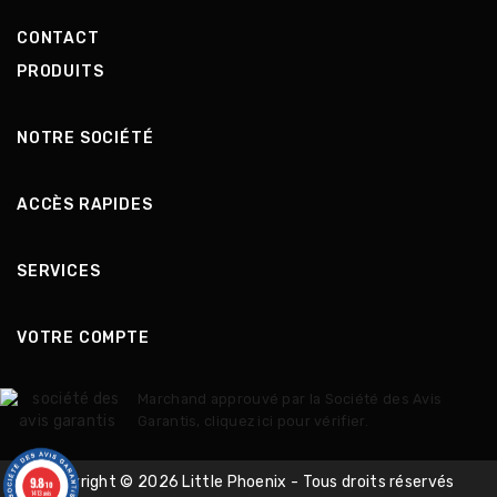
CONTACT
PRODUITS
NOTRE SOCIÉTÉ
ACCÈS RAPIDES
SERVICES
VOTRE COMPTE
Marchand approuvé par la Société des Avis
Garantis,
cliquez ici pour vérifier
.
9.8
Copyright © 2026 Little Phoenix - Tous droits réservés
/10
1413 avis