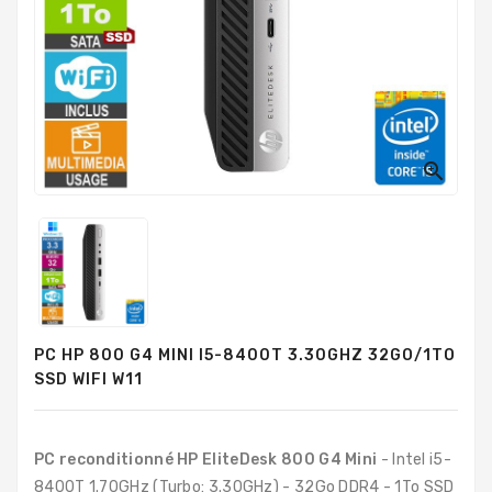
PC
Sur
Mesure
PC
Tout-
En-
Un

Processeurs
Mémoires
RAM
Disques
PC HP 800 G4 MINI I5-8400T 3.30GHZ 32GO/1TO
Durs
SSD WIFI W11
Composants
PC
PC reconditionné HP EliteDesk 800 G4 Mini
- Intel i5-
Composants
8400T 1.70GHz (Turbo: 3.30GHz) - 32Go DDR4 - 1To SSD