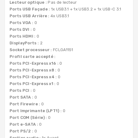
Lecteur optique :
Pas de lecteur
Ports USB Façade :
1x USB3.1 + 1x USB3.2 + 1x USB-C 3.1
Ports USB Arrière :
4x USB3.1
Ports VGA :
0
Ports DVI :
0
Ports HDMI :
0
DisplayPorts :
2
Socket processeur :
FCLGA1151
Profil carte accepté :
Ports PCI-Express x16 :
0
Ports PCI-Express x8 :
0
Ports PCI-Express x4 :
0
Ports PCI-Express x1 :
0
Ports PCI :
0
Port SATA :
0
Port Firewire :
0
Port Imprimante (LPT1) :
0
Port COM (Série) :
0
Port e-SATA :
0
Port PS/2 :
0
Sorties audio :
1x Avant