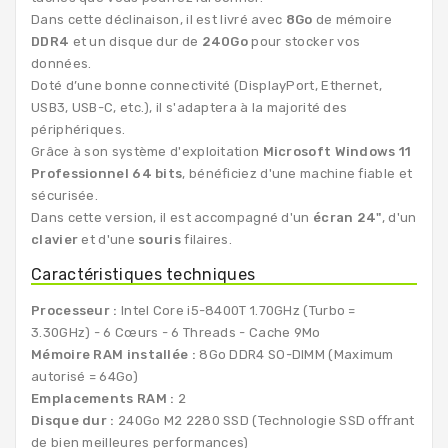
Dans cette déclinaison, il est livré avec
8Go
de mémoire
DDR4
et un disque dur de
240Go
pour stocker vos
données.
Doté d’une bonne connectivité (DisplayPort, Ethernet,
USB3, USB-C, etc.), il s'adaptera à la majorité des
périphériques.
Grâce à son système d'exploitation
Microsoft Windows 11
Professionnel 64 bits
, bénéficiez d'une machine fiable et
sécurisée.
Dans cette version, il est accompagné d'un
écran 24"
, d'un
clavier
et d'une
souris
filaires.
Caractéristiques techniques
Processeur :
Intel Core i5-8400T 1.70GHz (Turbo =
3.30GHz) - 6 Cœurs - 6 Threads - Cache 9Mo
Mémoire RAM installée :
8Go DDR4 SO-DIMM (Maximum
autorisé = 64Go)
Emplacements RAM :
2
Disque dur :
240Go M2 2280 SSD (Technologie SSD offrant
de bien meilleures performances)