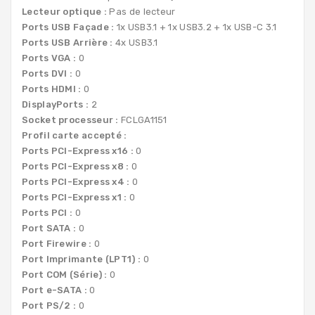
Lecteur optique :
Pas de lecteur
Ports USB Façade :
1x USB3.1 + 1x USB3.2 + 1x USB-C 3.1
Ports USB Arrière :
4x USB3.1
Ports VGA :
0
Ports DVI :
0
Ports HDMI :
0
DisplayPorts :
2
Socket processeur :
FCLGA1151
Profil carte accepté :
Ports PCI-Express x16 :
0
Ports PCI-Express x8 :
0
Ports PCI-Express x4 :
0
Ports PCI-Express x1 :
0
Ports PCI :
0
Port SATA :
0
Port Firewire :
0
Port Imprimante (LPT1) :
0
Port COM (Série) :
0
Port e-SATA :
0
Port PS/2 :
0