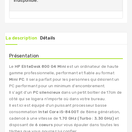
indisponible.
La description
Détails
Présentation
Le
HP EliteDesk 800 G4 Mini
est un ordinateur de haute
gamme professionnelle, performant et fiable au format
Mini PC
. Il sera parfait pour les personnes qui désirent un
PC performant pour un minimum d'encombrement.
Il s'agit d'un
PC silencieux
dans un petit boîtier de 17cm de
côté qui se logera n'importe où dans votre bureau.
Il est ici est équipé d'un puissant processeur basse
consommation
Intel Core i5-8400T
de 8ème génération,
cadencé à une vitesse de
1.70 GHz (Turbo : 3.30 GHz)
et
disposant de
6 coeurs
pour vous épauler dans toutes les
tâches que vous pourrez lui confier.