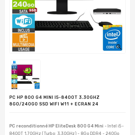
PC
Sur
Mesure
PC
Tout-
En-
Un

Processeurs
Mémoires
RAM
Disques
PC HP 800 G4 MINI I5-8400T 3.30GHZ
Durs
8GO/240GO SSD WIFI W11 + ECRAN 24
Composants
PC
PC reconditionné HP EliteDesk 800 G4 Mini
- Intel i5-
Composants
8400T 1.70GHz (Turbo: 3.30GHz) - 8Go DDR4 - 240Go