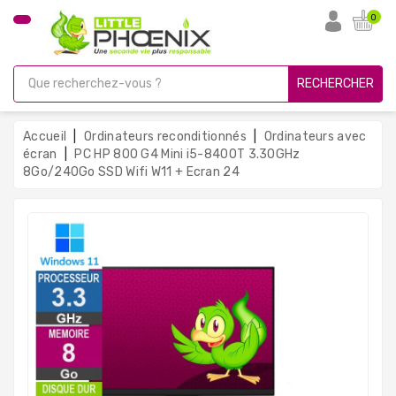
CATÉGORIE
0
PC
Gamer
RECHERCHER
Unités
Centrales
Accueil
Ordinateurs reconditionnés
Ordinateurs avec
Reconditionnées
écran
PC HP 800 G4 Mini i5-8400T 3.30GHz
8Go/240Go SSD Wifi W11 + Ecran 24
Ordinateurs
Avec
Écran
Ordinateurs
Portables
PC
Sous
Linux