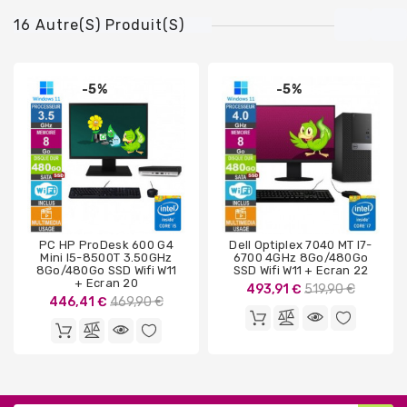
16 Autre(s) Produit(s)
-5%
-5%
PC HP ProDesk 600 G4
Dell Optiplex 7040 MT I7-
Mini I5-8500T 3.50GHz
6700 4GHz 8Go/480Go
8Go/480Go SSD Wifi W11
SSD Wifi W11 + Ecran 22
+ Ecran 20
Prix
493,91 €
519,90 €
Prix
446,41 €
469,90 €
de
de
base
base