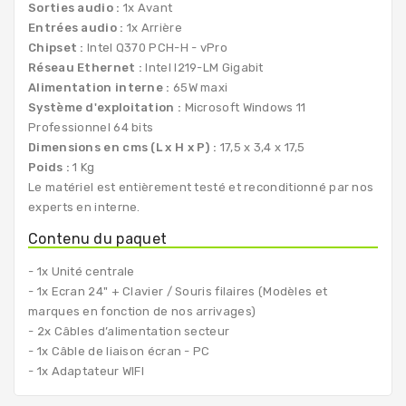
Sorties audio :
1x Avant
Entrées audio :
1x Arrière
Chipset :
Intel Q370 PCH-H - vPro
Réseau Ethernet :
Intel I219-LM Gigabit
Alimentation interne :
65W maxi
Système d'exploitation :
Microsoft Windows 11
Professionnel 64 bits
Dimensions en cms (L x H x P) :
17,5 x 3,4 x 17,5
Poids :
1 Kg
Le matériel est entièrement testé et reconditionné par nos
experts en interne.
Contenu du paquet
- 1x Unité centrale
- 1x Ecran 24" + Clavier / Souris filaires (Modèles et
marques en fonction de nos arrivages)
- 2x Câbles d’alimentation secteur
- 1x Câble de liaison écran - PC
- 1x Adaptateur WIFI