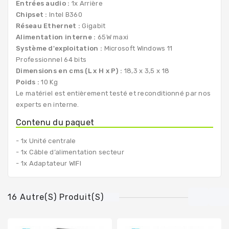
Entrées audio :
1x Arrière
Chipset :
Intel B360
Réseau Ethernet :
Gigabit
Alimentation interne :
65W maxi
Système d'exploitation :
Microsoft Windows 11
Professionnel 64 bits
Dimensions en cms (L x H x P) :
18,3 x 3,5 x 18
Poids :
10 Kg
Le matériel est entièrement testé et reconditionné par nos
experts en interne.
Contenu du paquet
- 1x Unité centrale
- 1x Câble d’alimentation secteur
- 1x Adaptateur WIFI
16 Autre(s) Produit(s)