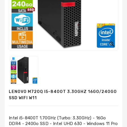
PC
Sur
Mesure
PC
Tout-
En-
Un

Processeurs
Mémoires
RAM
Disques
LENOVO M720Q I5-8400T 3.30GHZ 16GO/240GO
Durs
SSD WIFI W11
Composants
PC
Intel i5-8400T 1.70GHz (Turbo: 3.30GHz) - 16Go
DDR4 - 240Go SSD - Intel UHD 630 - Windows 11 Pro
Composants