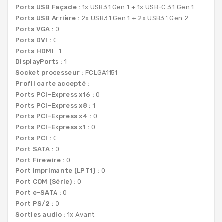
Ports USB Façade :
1x USB3.1 Gen 1 + 1x USB-C 3.1 Gen 1
Ports USB Arrière :
2x USB3.1 Gen 1 + 2x USB3.1 Gen 2
Ports VGA :
0
Ports DVI :
0
Ports HDMI :
1
DisplayPorts :
1
Socket processeur :
FCLGA1151
Profil carte accepté :
Ports PCI-Express x16 :
0
Ports PCI-Express x8 :
1
Ports PCI-Express x4 :
0
Ports PCI-Express x1 :
0
Ports PCI :
0
Port SATA :
0
Port Firewire :
0
Port Imprimante (LPT1) :
0
Port COM (Série) :
0
Port e-SATA :
0
Port PS/2 :
0
Sorties audio :
1x Avant