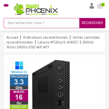
CATÉGORIE
0
PC
Gamer
RECHERCHER
Unités
Centrales
Accueil
Ordinateurs reconditionnés
Unités centrales
Reconditionnées
reconditionnées
Lenovo M720q i5-8400T 3.30GHz
16Go/240Go SSD Wifi W11
Ordinateurs
Avec
Écran
Ordinateurs
Portables
PC
Sous
Linux