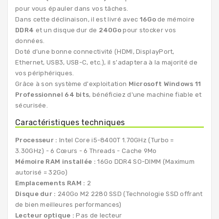
pour vous épauler dans vos tâches.
Dans cette déclinaison, il est livré avec
16Go
de mémoire
DDR4
et un disque dur de
240Go
pour stocker vos
données.
Doté d’une bonne connectivité (HDMI, DisplayPort,
Ethernet, USB3, USB-C, etc.), il s'adaptera à la majorité de
vos périphériques.
Grâce à son système d'exploitation
Microsoft Windows 11
Professionnel 64 bits
, bénéficiez d'une machine fiable et
sécurisée.
Caractéristiques techniques
Processeur :
Intel Core i5-8400T 1.70GHz (Turbo =
3.30GHz) - 6 Cœurs - 6 Threads - Cache 9Mo
Mémoire RAM installée :
16Go DDR4 SO-DIMM (Maximum
autorisé = 32Go)
Emplacements RAM :
2
Disque dur :
240Go M2 2280 SSD (Technologie SSD offrant
de bien meilleures performances)
Lecteur optique :
Pas de lecteur