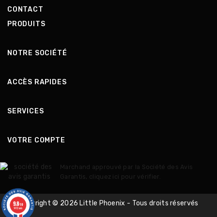
CONTACT
PRODUITS
NOTRE SOCIÉTÉ
ACCÈS RAPIDES
SERVICES
VOTRE COMPTE
Marchand approuvé par la Société des Avis
Garantis,
cliquez ici pour vérifier
.
9.8
Copyright © 2026 Little Phoenix - Tous droits réservés
/10
1413 avis