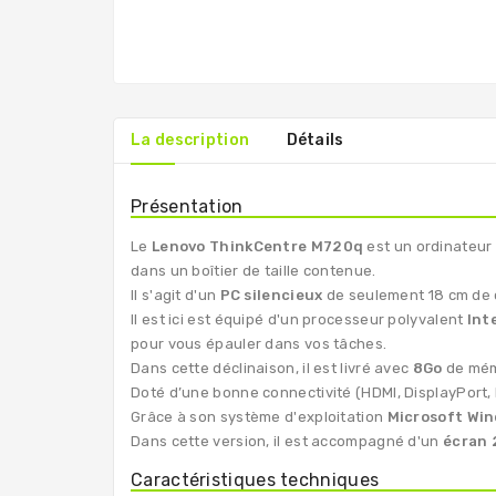
La description
Détails
Présentation
Le
Lenovo ThinkCentre M720q
est un ordinateur
dans un boîtier de taille contenue.
Il s'agit d'un
PC silencieux
de seulement 18 cm de c
Il est ici est équipé d'un processeur polyvalent
Int
pour vous épauler dans vos tâches.
Dans cette déclinaison, il est livré avec
8Go
de mé
Doté d’une bonne connectivité (HDMI, DisplayPort, E
Grâce à son système d'exploitation
Microsoft Win
Dans cette version, il est accompagné d'un
écran 
Caractéristiques techniques