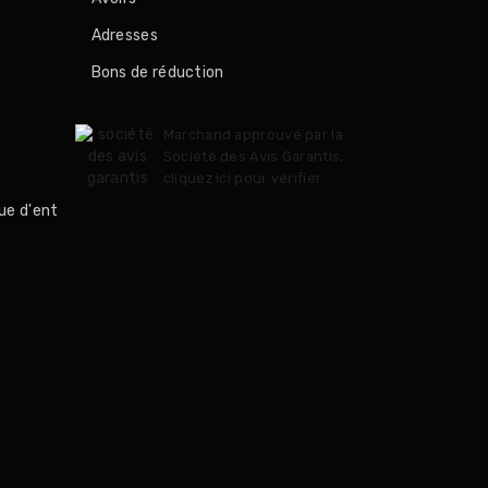
Adresses
Bons de réduction
Marchand approuvé par la
Société des Avis Garantis,
cliquez ici pour vérifier
.
ue d'ent