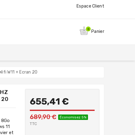
Espace Client
0
Panier
fi W11 + Ecran 20
GHZ
 20
655,41 €
689,90 €
Économisez 5%
- 8Go
TTC
ws 11
vier et