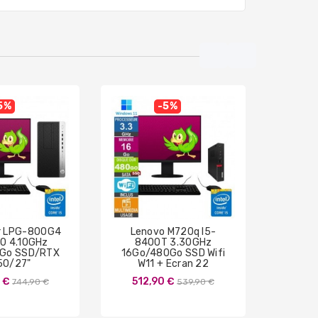
5%
-5%
r LPG-800G4
Lenovo M720q I5-
Len
0 4.10GHz
8400T 3.30GHz
84
Go SSD/RTX
16Go/480Go SSD Wifi
32Go/
50/27"
W11 + Ecran 22
W1
Prix
Prix
 €
512,90 €
607
744,90 €
539,90 €
de
de
base
base