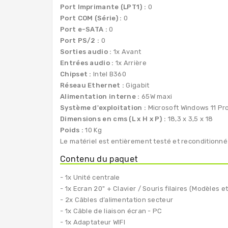
Port Imprimante (LPT1) :
0
Port COM (Série) :
0
Port e-SATA :
0
Port PS/2 :
0
Sorties audio :
1x Avant
Entrées audio :
1x Arrière
Chipset :
Intel B360
Réseau Ethernet :
Gigabit
Alimentation interne :
65W maxi
Système d'exploitation :
Microsoft Windows 11 Pro
Dimensions en cms (L x H x P) :
18,3 x 3,5 x 18
Poids :
10 Kg
Le matériel est entièrement testé et reconditionné
Contenu du paquet
- 1x Unité centrale
- 1x Ecran 20" + Clavier / Souris filaires (Modèles
- 2x Câbles d’alimentation secteur
- 1x Câble de liaison écran - PC
- 1x Adaptateur WIFI