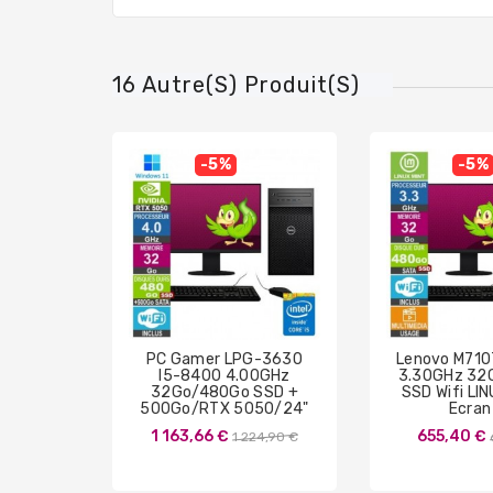
16 Autre(s) Produit(s)
-5%
-5%
PC Gamer LPG-3630
Lenovo M710
I5-8400 4.00GHz
3.30GHz 32
32Go/480Go SSD +
SSD Wifi LI
500Go/RTX 5050/24"
Ecran
Prix
1 163,66 €
655,40 €
1 224,90 €
de
base