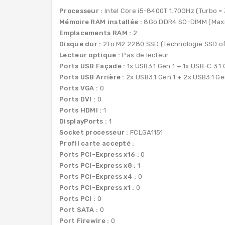
Processeur :
Intel Core i5-8400T 1.70GHz (Turbo =
Mémoire RAM installée :
8Go DDR4 SO-DIMM (Maxi
Emplacements RAM :
2
Disque dur :
2To M2 2280 SSD (Technologie SSD of
Lecteur optique :
Pas de lecteur
Ports USB Façade :
1x USB3.1 Gen 1 + 1x USB-C 3.1 
Ports USB Arrière :
2x USB3.1 Gen 1 + 2x USB3.1 Ge
Ports VGA :
0
Ports DVI :
0
Ports HDMI :
1
DisplayPorts :
1
Socket processeur :
FCLGA1151
Profil carte accepté :
Ports PCI-Express x16 :
0
Ports PCI-Express x8 :
1
Ports PCI-Express x4 :
0
Ports PCI-Express x1 :
0
Ports PCI :
0
Port SATA :
0
Port Firewire :
0