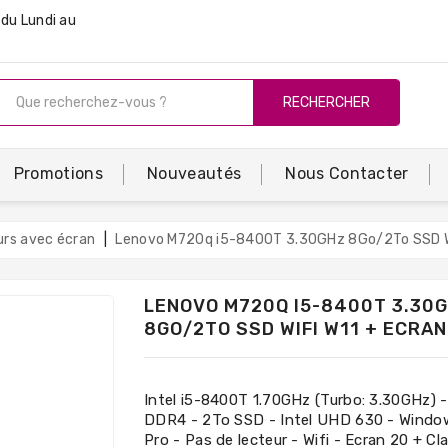
du Lundi au
RECHERCHER
Promotions
Nouveautés
Nous Contacter
urs avec écran
Lenovo M720q i5-8400T 3.30GHz 8Go/2To SSD Wi
LENOVO M720Q I5-8400T 3.30
8GO/2TO SSD WIFI W11 + ECRAN
Intel i5-8400T 1.70GHz (Turbo: 3.30GHz) 
DDR4 - 2To SSD - Intel UHD 630 - Windo
Pro - Pas de lecteur - Wifi - Ecran 20 + Cla