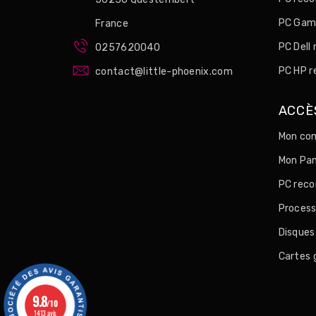
PC Game
France
PC Dell
0257620040
PC HP r
contact@little-phoenix.com
ACCÈ
Mon com
Mon Pan
PC reco
Process
Disques
Cartes 
9.8
/10
1413 avis