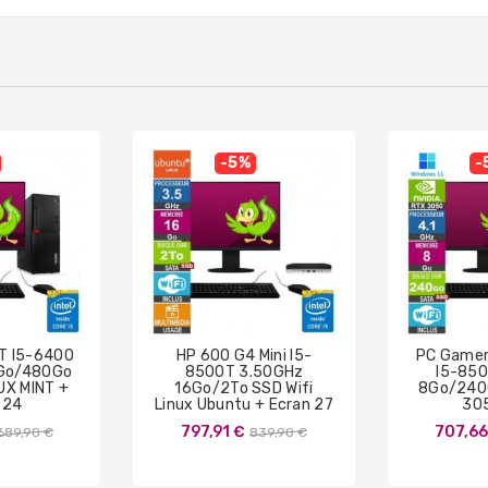
-5%
-
T I5-6400
HP 600 G4 Mini I5-
PC Game
Go/480Go
8500T 3.50GHz
I5-850
NUX MINT +
16Go/2To SSD Wifi
8Go/240
 24
Linux Ubuntu + Ecran 27
30
Prix
Prix
797,91 €
707,66
689,90 €
839,90 €
de
de
base
base