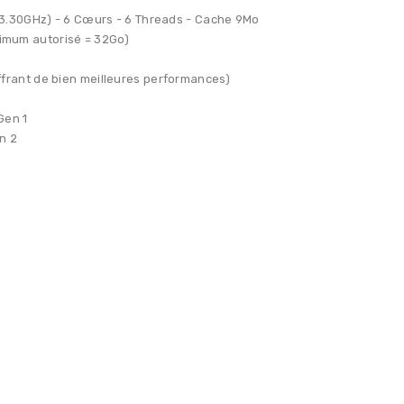
 3.30GHz) - 6 Cœurs - 6 Threads - Cache 9Mo
mum autorisé = 32Go)
frant de bien meilleures performances)
Gen 1
n 2