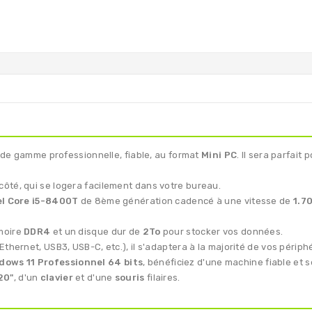
 de gamme professionnelle, fiable, au format
Mini PC
. Il sera parfai
ôté, qui se logera facilement dans votre bureau.
el Core i5-8400T
de 8ème génération cadencé à une vitesse de
1.7
moire
DDR4
et un disque dur de
2To
pour stocker vos données.
thernet, USB3, USB-C, etc.), il s'adaptera à la majorité de vos périph
dows 11 Professionnel 64 bits
, bénéficiez d'une machine fiable et s
20"
, d'un
clavier
et d'une
souris
filaires.