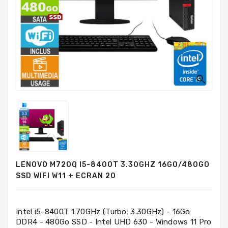
PC
Sur
Mesure
PC
Tout-
En-
Un

Processeurs
Mémoires
RAM
Disques
LENOVO M720Q I5-8400T 3.30GHZ 16GO/480GO
Durs
SSD WIFI W11 + ECRAN 20
Composants
PC
Intel i5-8400T 1.70GHz (Turbo: 3.30GHz) - 16Go
DDR4 - 480Go SSD - Intel UHD 630 - Windows 11 Pro
Composants