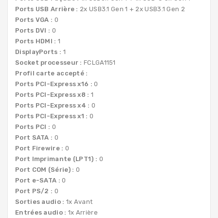
Ports USB Arrière :
2x USB3.1 Gen 1 + 2x USB3.1 Gen 2
Ports VGA :
0
Ports DVI :
0
Ports HDMI :
1
DisplayPorts :
1
Socket processeur :
FCLGA1151
Profil carte accepté :
Ports PCI-Express x16 :
0
Ports PCI-Express x8 :
1
Ports PCI-Express x4 :
0
Ports PCI-Express x1 :
0
Ports PCI :
0
Port SATA :
0
Port Firewire :
0
Port Imprimante (LPT1) :
0
Port COM (Série) :
0
Port e-SATA :
0
Port PS/2 :
0
Sorties audio :
1x Avant
Entrées audio :
1x Arrière