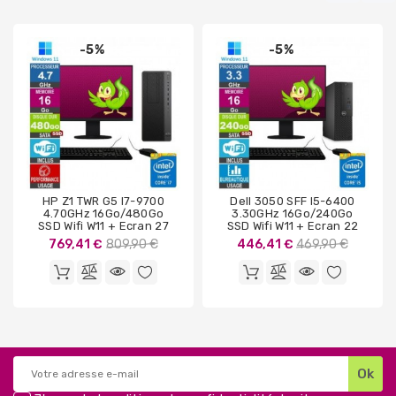
-5%
-5%
HP Z1 TWR G5 I7-9700
Dell 3050 SFF I5-6400
4.70GHz 16Go/480Go
3.30GHz 16Go/240Go
SSD Wifi W11 + Ecran 27
SSD Wifi W11 + Ecran 22
Prix
Prix
769,41 €
809,90 €
446,41 €
469,90 €
de
de
base
base