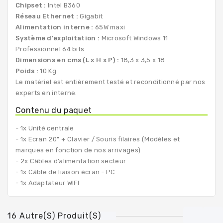
Chipset :
Intel B360
Réseau Ethernet :
Gigabit
Alimentation interne :
65W maxi
Système d'exploitation :
Microsoft Windows 11
Professionnel 64 bits
Dimensions en cms (L x H x P) :
18,3 x 3,5 x 18
Poids :
10 Kg
Le matériel est entièrement testé et reconditionné par nos
experts en interne.
Contenu du paquet
- 1x Unité centrale
- 1x Ecran 20" + Clavier / Souris filaires (Modèles et
marques en fonction de nos arrivages)
- 2x Câbles d’alimentation secteur
- 1x Câble de liaison écran - PC
- 1x Adaptateur WIFI
16 Autre(s) Produit(s)