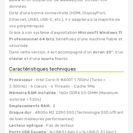
données.
Doté d’une bonne connectivité (HDMI, DisplayPort,
Ethernet, USB3, USB-C, etc.), il s'adaptera à la majorité de
vos périphériques.
Grâce à son système d'exploitation
Microsoft Windows 11
Professionnel 64 bits
, bénéficiez d'une machine fiable et
sécurisée.
Dans cette version, il est accompagné d'un
écran 20"
, d'un
clavier
et d'une
souris
filaires.
Caractéristiques techniques
Processeur :
Intel Core i5-8400T 1.70GHz (Turbo =
3.30GHz) - 6 Cœurs - 6 Threads - Cache 9Mo
Mémoire RAM installée :
16Go DDR4 SO-DIMM (Maximum
autorisé = 32Go)
Emplacements RAM :
2
Disque dur :
480Go M2 2280 SSD (Technologie SSD offrant
de bien meilleures performances)
Lecteur optique :
Pas de lecteur
Ports USB Façade :
1x USB3.1 Gen 1 + 1x USB-C 3.1 Gen 1