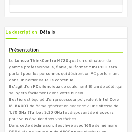
La description
Détails
Présentation
Le
Lenovo ThinkCentre M720q
est un ordinateur de
gamme professionnelle, fiable, au format
Mini PC
. Il sera
parfait pour les personnes qui désirent un PC performant
dans un boîtier de taille contenue.
Il s'agit d'un
PC silencieux
de seulement 18 cm de côté, qui
se logera facilement dans votre bureau.
Il est ici est équipé d'un processeur polyvalent
Intel Core
i5-8400T
de 8ème génération cadencé à une vitesse de
1.70 GHz (Turbo : 3.30 GHz)
et disposant de
6 coeurs
pour vous épauler dans vos tâches.
Dans cette déclinaison, il est livré avec
16Go
de mémoire
DDR4
et un disque dur de
480Go
pour stocker vos