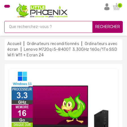
CATÉGORIE
0
PC
Gamer
RECHERCHER
Unités
Centrales
Accueil
Ordinateurs reconditionnés
Ordinateurs avec
Reconditionnées
écran
Lenovo M720q i5-8400T 3.30GHz 16Go/1To SSD
Wifi W11 + Ecran 24
Ordinateurs
Avec
Écran
Ordinateurs
Portables
PC
Sous
Linux