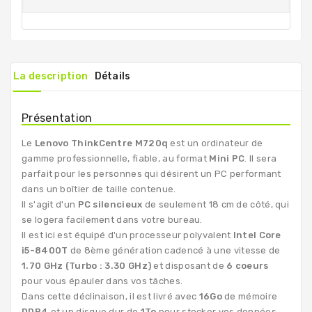
La description
Détails
Présentation
Le
Lenovo ThinkCentre M720q
est un ordinateur de
gamme professionnelle, fiable, au format
Mini PC
. Il sera
parfait pour les personnes qui désirent un PC performant
dans un boîtier de taille contenue.
Il s'agit d'un
PC silencieux
de seulement 18 cm de côté, qui
se logera facilement dans votre bureau.
Il est ici est équipé d'un processeur polyvalent
Intel Core
i5-8400T
de 8ème génération cadencé à une vitesse de
1.70 GHz (Turbo : 3.30 GHz)
et disposant de
6 coeurs
pour vous épauler dans vos tâches.
Dans cette déclinaison, il est livré avec
16Go
de mémoire
DDR4
et un disque dur de
1To
pour stocker vos données.