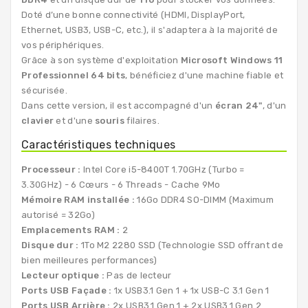
Doté d’une bonne connectivité (HDMI, DisplayPort,
Ethernet, USB3, USB-C, etc.), il s'adaptera à la majorité de
vos périphériques.
Grâce à son système d'exploitation
Microsoft Windows 11
Professionnel 64 bits
, bénéficiez d'une machine fiable et
sécurisée.
Dans cette version, il est accompagné d'un
écran 24"
, d'un
clavier
et d'une
souris
filaires.
Caractéristiques techniques
Processeur :
Intel Core i5-8400T 1.70GHz (Turbo =
3.30GHz) - 6 Cœurs - 6 Threads - Cache 9Mo
Mémoire RAM installée :
16Go DDR4 SO-DIMM (Maximum
autorisé = 32Go)
Emplacements RAM :
2
Disque dur :
1To M2 2280 SSD (Technologie SSD offrant de
bien meilleures performances)
Lecteur optique :
Pas de lecteur
Ports USB Façade :
1x USB3.1 Gen 1 + 1x USB-C 3.1 Gen 1
Ports USB Arrière :
2x USB3.1 Gen 1 + 2x USB3.1 Gen 2