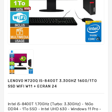
PC
Sur
Mesure
PC
Tout-
En-
Un

Processeurs
Mémoires
RAM
Disques
LENOVO M720Q I5-8400T 3.30GHZ 16GO/1TO
Durs
SSD WIFI W11 + ECRAN 24
Composants
PC
Intel i5-8400T 1.70GHz (Turbo: 3.30GHz) - 16Go
DDR4 - 1To SSD - Intel UHD 630 - Windows 11 Pro -
Composants