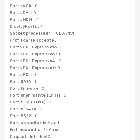
Ports VGA :
0
Ports DVI :
0
Ports HDMI :
1
DisplayPorts :
1
Socket processeur :
FCLGA1151
Profil carte accepté :
Ports PCI-Express x16 :
0
Ports PCI-Express x8 :
1
Ports PCI-Express x4 :
0
Ports PCI-Express x1 :
0
Ports PCI :
0
Port SATA :
0
Port Firewire :
0
Port Imprimante (LPT1) :
0
Port COM (Série) :
0
Port e-SATA :
0
Port PS/2 :
0
Sorties audio :
1x Avant
Entrées audio :
1x Arrière
Chipset :
Intel B360