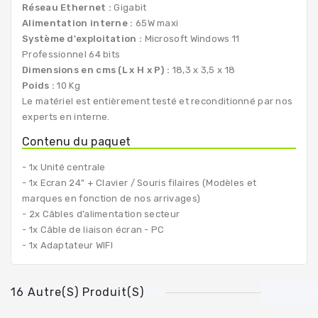
Réseau Ethernet :
Gigabit
Alimentation interne :
65W maxi
Système d'exploitation :
Microsoft Windows 11
Professionnel 64 bits
Dimensions en cms (L x H x P) :
18,3 x 3,5 x 18
Poids :
10 Kg
Le matériel est entièrement testé et reconditionné par nos
experts en interne.
Contenu du paquet
- 1x Unité centrale
- 1x Ecran 24" + Clavier / Souris filaires (Modèles et
marques en fonction de nos arrivages)
- 2x Câbles d’alimentation secteur
- 1x Câble de liaison écran - PC
- 1x Adaptateur WIFI
16 Autre(s) Produit(s)