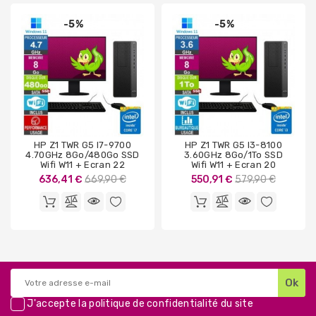
-5%
-5%
HP Z1 TWR G5 I7-9700
HP Z1 TWR G5 I3-8100
4.70GHz 8Go/480Go SSD
3.60GHz 8Go/1To SSD
Wifi W11 + Ecran 22
Wifi W11 + Ecran 20
Prix
Prix
636,41 €
669,90 €
550,91 €
579,90 €
de
de
base
base
J'accepte la
politique de confidentialité
du site