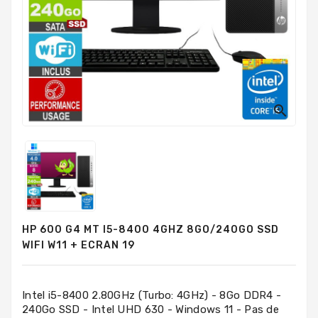
PC
Sur
Mesure
PC
Tout-
En-
Un

Processeurs
Mémoires
RAM
Disques
HP 600 G4 MT I5-8400 4GHZ 8GO/240GO SSD
Durs
WIFI W11 + ECRAN 19
Composants
PC
Intel i5-8400 2.80GHz (Turbo: 4GHz) - 8Go DDR4 -
240Go SSD - Intel UHD 630 - Windows 11 - Pas de
Composants