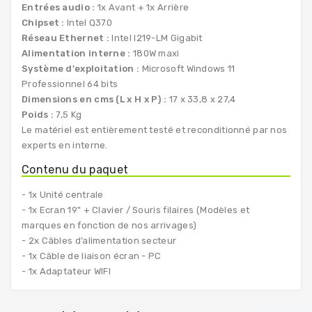
Entrées audio :
1x Avant + 1x Arrière
Chipset :
Intel Q370
Réseau Ethernet :
Intel I219-LM Gigabit
Alimentation interne :
180W maxi
Système d'exploitation :
Microsoft Windows 11
Professionnel 64 bits
Dimensions en cms (L x H x P) :
17 x 33,8 x 27,4
Poids :
7,5 Kg
Le matériel est entièrement testé et reconditionné par nos
experts en interne.
Contenu du paquet
- 1x Unité centrale
- 1x Ecran 19" + Clavier / Souris filaires (Modèles et
marques en fonction de nos arrivages)
- 2x Câbles d’alimentation secteur
- 1x Câble de liaison écran - PC
- 1x Adaptateur WIFI