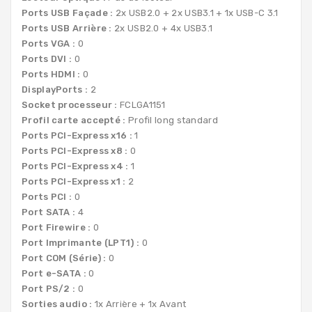
Ports USB Façade :
2x USB2.0 + 2x USB3.1 + 1x USB-C 3.1
Ports USB Arrière :
2x USB2.0 + 4x USB3.1
Ports VGA :
0
Ports DVI :
0
Ports HDMI :
0
DisplayPorts :
2
Socket processeur :
FCLGA1151
Profil carte accepté :
Profil long standard
Ports PCI-Express x16 :
1
Ports PCI-Express x8 :
0
Ports PCI-Express x4 :
1
Ports PCI-Express x1 :
2
Ports PCI :
0
Port SATA :
4
Port Firewire :
0
Port Imprimante (LPT1) :
0
Port COM (Série) :
0
Port e-SATA :
0
Port PS/2 :
0
Sorties audio :
1x Arrière + 1x Avant