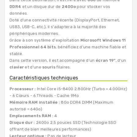
DDR4
et un disque dur de
240Go
pour stocker vos
données.
Doté d’une connectivité récente (DisplayPort, Ethernet,
USB3, USB-C, etc.), il s'adaptera à la majorité des
périphériques modernes.
Grâce à son système d'exploitation
Microsoft Windows 11
Professionnel 64 bits
, bénéficiez d'une machine fiable et
stable.
Dans cette version, il est accompagné d'un
écran 19"
, d'un
clavier
et d'une
souris
filaires.
Caractéristiques techniques
Processeur :
Intel Core i5-8400 2.80GHz (Turbo = 4.00GHz)
- 6 Cœurs - 6 Threads - Cache 9Mo
Mémoire RAM installée :
8Go DDR4 DIMM (Maximum
autorisé = 64Go)
Emplacements RAM :
4
Disque dur :
240Go 2.5 pouces SSD (Technologie SSD
offrant de bien meilleures performances)
Lecteur optique :
Pas de lecteur