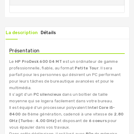
La description
Détails
Présentation
Le
HP ProDesk 600 G4 MT
est un ordinateur de gamme
professionnelle, fiable, au format
Petite Tour
. Il sera
parfait pour les personnes qui désirent un PC performant
pour leurs tâches de bureautique avancées et pour le
multimédia.
Il s'agit d'un
PC silencieux
dans un boîtier de taille
moyenne qui se logera facilement dans votre bureau.
Il est équipé d'un processeur polyvalent
Intel Core i5-
8400
de 8ème génération, cadencé à une vitesse de
2.80
GHz (Turbo : 4.00 GHz)
et disposant de
6 coeurs
pour
vous épauler dans vos travaux.
Dans cette déclinaison, il est livré avec
8Go
de mémoire