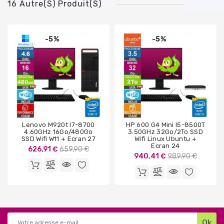
16 Autre(s) Produit(s)
-5%
-5%
Lenovo M920t I7-8700
HP 600 G4 Mini I5-8500T
4.60GHz 16Go/480Go
3.50GHz 32Go/2To SSD
SSD Wifi W11 + Ecran 27
Wifi Linux Ubuntu +
Ecran 24
Prix
626,91 €
659,90 €
Prix
940,41 €
989,90 €
de
de
base
base