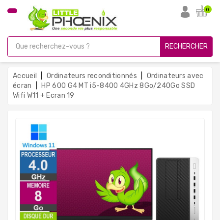
CATÉGORIE
0
PC
Gamer
RECHERCHER
Unités
Centrales
Accueil
Ordinateurs reconditionnés
Ordinateurs avec
Reconditionnées
écran
HP 600 G4 MT i5-8400 4GHz 8Go/240Go SSD
Wifi W11 + Ecran 19
Ordinateurs
Avec
Écran
Ordinateurs
Portables
PC
Sous
Linux