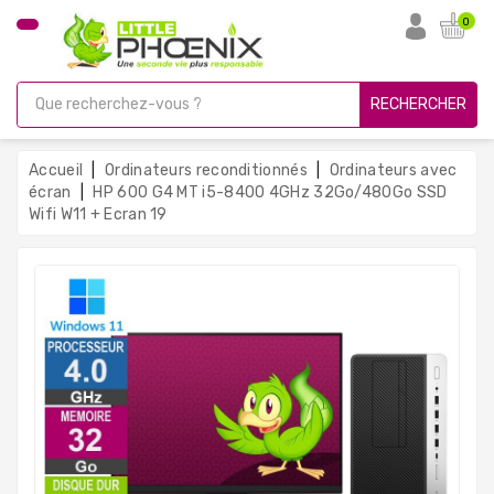
CATÉGORIE
0
PC
Gamer
RECHERCHER
Unités
Centrales
Accueil
Ordinateurs reconditionnés
Ordinateurs avec
Reconditionnées
écran
HP 600 G4 MT i5-8400 4GHz 32Go/480Go SSD
Wifi W11 + Ecran 19
Ordinateurs
Avec
Écran
Ordinateurs
Portables
PC
Sous
Linux