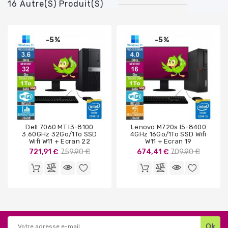
16 Autre(s) Produit(s)
-5%
-5%
Dell 7060 MT I3-8100
Lenovo M720s I5-8400
3.60GHz 32Go/1To SSD
4GHz 16Go/1To SSD Wifi
Wifi W11 + Ecran 22
W11 + Ecran 19
Prix
Prix
721,91 €
759,90 €
674,41 €
709,90 €
de
de
base
base