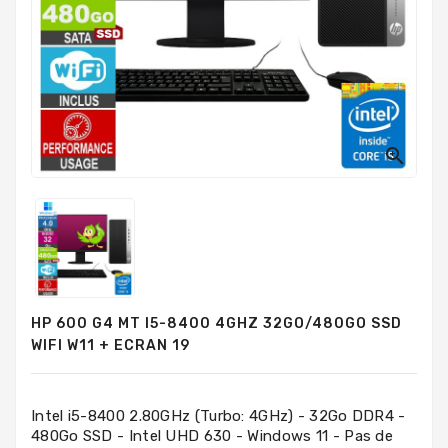
PC
Sur
Mesure
PC
Tout-
En-
Un

Processeurs
Mémoires
RAM
Disques
HP 600 G4 MT I5-8400 4GHZ 32GO/480GO SSD
Durs
WIFI W11 + ECRAN 19
Composants
PC
Intel i5-8400 2.80GHz (Turbo: 4GHz) - 32Go DDR4 -
480Go SSD - Intel UHD 630 - Windows 11 - Pas de
Composants