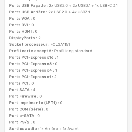
Ports USB Façade :
2x USB2.0 + 2x USB3.1 + 1x USB-C 3.1
Ports USB Arrière :
2x USB2.0 + 4x USB3.1
Ports VGA :
0
Ports DVI :
0
Ports HDMI :
0
DisplayPorts :
2
Socket processeur :
FCLGA1151
Profil carte accepté :
Profil long standard
Ports PCI-Express x16 :
1
Ports PCI-Express x8 :
0
Ports PCI-Express x4 :
1
Ports PCI-Express x1 :
2
Ports PCI :
0
Port SATA :
4
Port Firewire :
0
Port Imprimante (LPT1) :
0
Port COM (Série) :
0
Port e-SATA :
0
Port PS/2 :
0
Sorties audio :
1x Arrière + 1x Avant