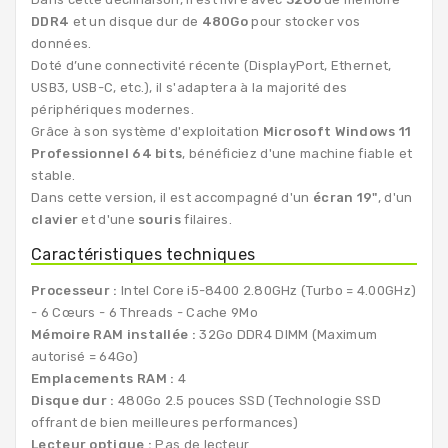
DDR4
et un disque dur de
480Go
pour stocker vos
données.
Doté d’une connectivité récente (DisplayPort, Ethernet,
USB3, USB-C, etc.), il s'adaptera à la majorité des
périphériques modernes.
Grâce à son système d'exploitation
Microsoft Windows 11
Professionnel 64 bits
, bénéficiez d'une machine fiable et
stable.
Dans cette version, il est accompagné d'un
écran 19"
, d'un
clavier
et d'une
souris
filaires.
Caractéristiques techniques
Processeur :
Intel Core i5-8400 2.80GHz (Turbo = 4.00GHz)
- 6 Cœurs - 6 Threads - Cache 9Mo
Mémoire RAM installée :
32Go DDR4 DIMM (Maximum
autorisé = 64Go)
Emplacements RAM :
4
Disque dur :
480Go 2.5 pouces SSD (Technologie SSD
offrant de bien meilleures performances)
Lecteur optique :
Pas de lecteur