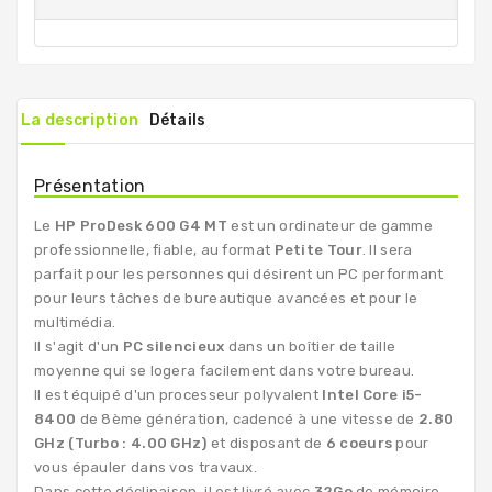
La description
Détails
Présentation
Le
HP ProDesk 600 G4 MT
est un ordinateur de gamme
professionnelle, fiable, au format
Petite Tour
. Il sera
parfait pour les personnes qui désirent un PC performant
pour leurs tâches de bureautique avancées et pour le
multimédia.
Il s'agit d'un
PC silencieux
dans un boîtier de taille
moyenne qui se logera facilement dans votre bureau.
Il est équipé d'un processeur polyvalent
Intel Core i5-
8400
de 8ème génération, cadencé à une vitesse de
2.80
GHz (Turbo : 4.00 GHz)
et disposant de
6 coeurs
pour
vous épauler dans vos travaux.
Dans cette déclinaison, il est livré avec
32Go
de mémoire