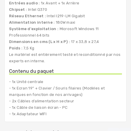
Entrées audio :
1x Avant + 1x Arrière
Chipset :
Intel Q370
Réseau Ethernet :
Intel I219-LM Gigabit
Alimentation interne :
180W maxi
Système d'exploitation :
Microsoft Windows 11
Professionnel 64 bits
Dimensions en cms (L x H x P) :
17 x 33,8 x 27,4
Poids :
7,5 Kg
Le matériel est entièrement testé et reconditionné par nos
experts en interne.
Contenu du paquet
- 1x Unité centrale
- 1x Ecran 19" + Clavier / Souris filaires (Modèles et
marques en fonction de nos arrivages)
- 2x Câbles d’alimentation secteur
- 1x Câble de liaison écran - PC
- 1x Adaptateur WIFI