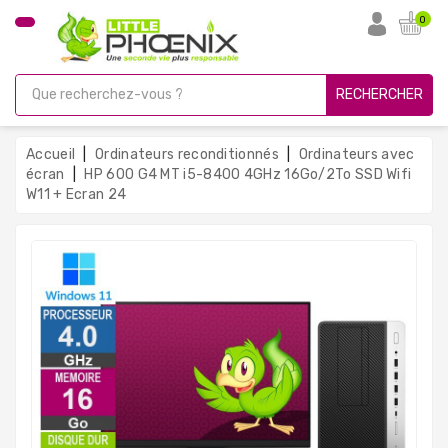
CATÉGORIE
0
PC
Gamer
RECHERCHER
Unités
Centrales
Accueil
Ordinateurs reconditionnés
Ordinateurs avec
Reconditionnées
écran
HP 600 G4 MT i5-8400 4GHz 16Go/2To SSD Wifi
W11 + Ecran 24
Ordinateurs
Avec
Écran
Ordinateurs
Portables
PC
Sous
Linux