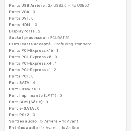
Ports USB Arrière :
2x USB2.0 + 4x USB3.1
Ports VGA :
0
Ports DVI :
0
Ports HDMI :
0
DisplayPorts :
2
Socket processeur :
FCLGA1151
Profil carte accepté :
Profil long standard
Ports PCI-Express x16 :
1
Ports PCI-Express x8 :
0
Ports PCI-Express x4 :
1
Ports PCI-Express x1 :
2
Ports PCI :
0
Port SATA :
4
Port Firewire :
0
Port Imprimante (LPT1) :
0
Port COM (Série) :
0
Port e-SATA :
0
Port PS/2 :
0
Sorties audio :
1x Arrière + 1x Avant
Entrées audio :
1x Avant + 1x Arrière