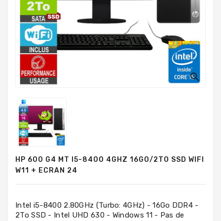
PC
Sur
Mesure
PC
Tout-
En-
Un

Processeurs
Mémoires
RAM
Disques
HP 600 G4 MT I5-8400 4GHZ 16GO/2TO SSD WIFI
Durs
W11 + ECRAN 24
Composants
PC
Intel i5-8400 2.80GHz (Turbo: 4GHz) - 16Go DDR4 -
2To SSD - Intel UHD 630 - Windows 11 - Pas de
Composants