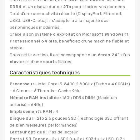
DDR4
et un disque dur de
2To
pour stocker vos données.
Doté d’une connectivité récente (DisplayPort, Ethernet,
USB3, USB-C, etc.), il s'adaptera à la majorité des
périphériques modernes.
Grâce à son système d'exploitation
Microsoft Windows 11
Professionnel 64 bits
, bénéficiez d'une machine fiable et
stable.
Dans cette version, il est accompagné d'un
écran 24"
, d'un
clavier
et d'une
souris
filaires.
Caractéristiques techniques
Processeur :
Intel Core i5-8400 2.80GHz (Turbo = 4.00GHz)
- 6 Cœurs - 6 Threads - Cache 9Mo
Mémoire RAM installée :
16Go DDR4 DIMM (Maximum
autorisé = 64Go)
Emplacements RAM :
4
Disque dur :
2To 2.5 pouces SSD (Technologie SSD offrant
de bien meilleures performances)
Lecteur optique :
Pas de lecteur
Ports USB Façade :
2x USB2.0 + 2x USB3.1 + 1x USB-C 3.1