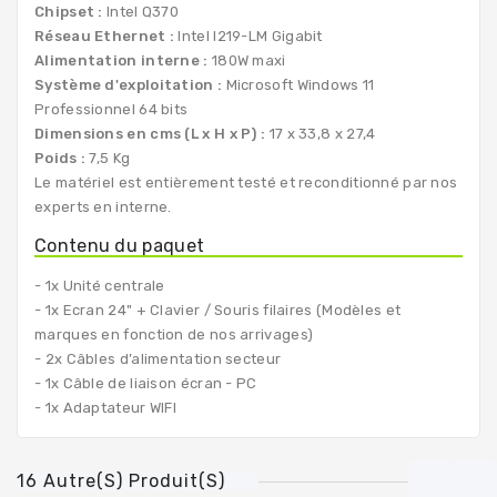
Chipset :
Intel Q370
Réseau Ethernet :
Intel I219-LM Gigabit
Alimentation interne :
180W maxi
Système d'exploitation :
Microsoft Windows 11
Professionnel 64 bits
Dimensions en cms (L x H x P) :
17 x 33,8 x 27,4
Poids :
7,5 Kg
Le matériel est entièrement testé et reconditionné par nos
experts en interne.
Contenu du paquet
- 1x Unité centrale
- 1x Ecran 24" + Clavier / Souris filaires (Modèles et
marques en fonction de nos arrivages)
- 2x Câbles d’alimentation secteur
- 1x Câble de liaison écran - PC
- 1x Adaptateur WIFI
16 Autre(s) Produit(s)