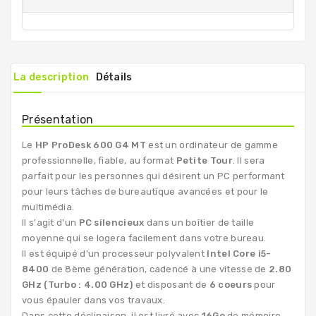
La description
Détails
Présentation
Le
HP ProDesk 600 G4 MT
est un ordinateur de gamme
professionnelle, fiable, au format
Petite Tour
. Il sera
parfait pour les personnes qui désirent un PC performant
pour leurs tâches de bureautique avancées et pour le
multimédia.
Il s'agit d'un
PC silencieux
dans un boîtier de taille
moyenne qui se logera facilement dans votre bureau.
Il est équipé d'un processeur polyvalent
Intel Core i5-
8400
de 8ème génération, cadencé à une vitesse de
2.80
GHz (Turbo : 4.00 GHz)
et disposant de
6 coeurs
pour
vous épauler dans vos travaux.
Dans cette déclinaison, il est livré avec
16Go
de mémoire