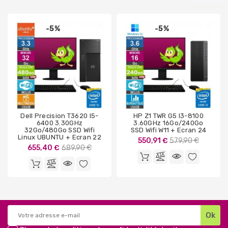
-5%
-5%
Dell Precision T3620 I5-
HP Z1 TWR G5 I3-8100
6400 3.30GHz
3.60GHz 16Go/240Go
32Go/480Go SSD Wifi
SSD Wifi W11 + Ecran 24
Linux UBUNTU + Ecran 22
Prix
550,91 €
579,90 €
Prix
655,40 €
689,90 €
de
de
base
base