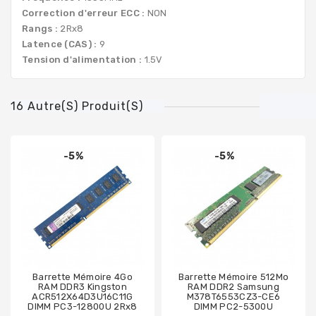
Correction d'erreur ECC :
NON
Rangs :
2Rx8
Latence (CAS) :
9
Tension d'alimentation :
1.5V
16 Autre(s) Produit(s)
-5%
-5%
Barrette Mémoire 4Go
Barrette Mémoire 512Mo
RAM DDR3 Kingston
RAM DDR2 Samsung
ACR512X64D3U16C11G
M378T6553CZ3-CE6
DIMM PC3-12800U 2Rx8
DIMM PC2-5300U