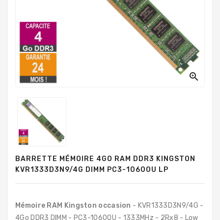
PC
Sur
Mesure
PC
Tout-
En-
Un

Processeurs
Mémoires
RAM
Disques
BARRETTE MÉMOIRE 4GO RAM DDR3 KINGSTON
Durs
KVR1333D3N9/4G DIMM PC3-10600U LP
Composants
PC
Mémoire RAM Kingston occasion
- KVR1333D3N9/4G -
Composants
4Go DDR3 DIMM - PC3-10600U - 1333MHz - 2Rx8 - Low