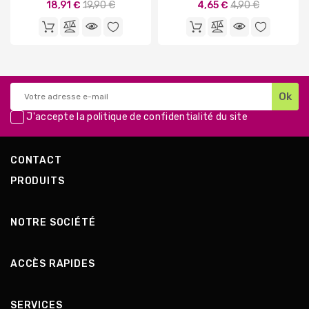
Prix
Prix
18,91 €
19,90 €
4,65 €
4,90 €
de
de
base
base
J'accepte la
politique de confidentialité
du site
CONTACT
PRODUITS
NOTRE SOCIÉTÉ
ACCÈS RAPIDES
SERVICES