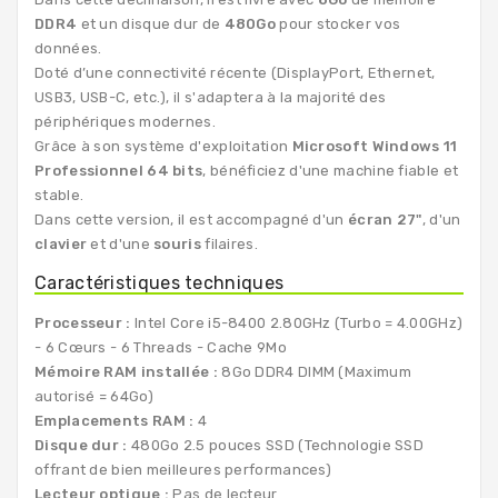
DDR4
et un disque dur de
480Go
pour stocker vos
données.
Doté d’une connectivité récente (DisplayPort, Ethernet,
USB3, USB-C, etc.), il s'adaptera à la majorité des
périphériques modernes.
Grâce à son système d'exploitation
Microsoft Windows 11
Professionnel 64 bits
, bénéficiez d'une machine fiable et
stable.
Dans cette version, il est accompagné d'un
écran 27"
, d'un
clavier
et d'une
souris
filaires.
Caractéristiques techniques
Processeur :
Intel Core i5-8400 2.80GHz (Turbo = 4.00GHz)
- 6 Cœurs - 6 Threads - Cache 9Mo
Mémoire RAM installée :
8Go DDR4 DIMM (Maximum
autorisé = 64Go)
Emplacements RAM :
4
Disque dur :
480Go 2.5 pouces SSD (Technologie SSD
offrant de bien meilleures performances)
Lecteur optique :
Pas de lecteur