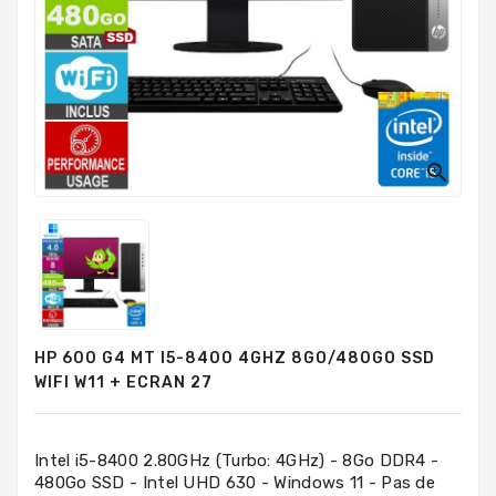
PC
Sur
Mesure
PC
Tout-
En-
Un

Processeurs
Mémoires
RAM
Disques
HP 600 G4 MT I5-8400 4GHZ 8GO/480GO SSD
Durs
WIFI W11 + ECRAN 27
Composants
PC
Intel i5-8400 2.80GHz (Turbo: 4GHz) - 8Go DDR4 -
480Go SSD - Intel UHD 630 - Windows 11 - Pas de
Composants