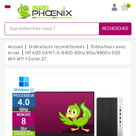
CATÉGORIE
0
PC
Gamer
RECHERCHER
Unités
Centrales
Accueil
Ordinateurs reconditionnés
Ordinateurs avec
Reconditionnées
écran
HP 600 G4 MT i5-8400 4GHz 8Go/480Go SSD
Wifi W11 + Ecran 27
Ordinateurs
Avec
Écran
Ordinateurs
Portables
PC
Sous
Linux