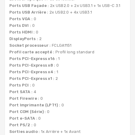
Ports USB Façade :
2x USB2.0 + 2x USB3.1 + 1x USB-C 3.1
Ports USB Arrière :
2x USB2.0 + 4x USB3.1
Ports VGA :
0
Ports DVI :
0
Ports HDMI :
0
DisplayPorts :
2
Socket processeur :
FCLGA1151
Profil carte accepté :
Profil long standard
Ports PCI-Express x16 :
1
Ports PCI-Express x8 :
0
Ports PCI-Express x4 :
1
Ports PCI-Express x1 :
2
Ports PCI :
0
Port SATA :
4
Port Firewire :
0
Port Imprimante (LPT1) :
0
Port COM (Série) :
0
Port e-SATA :
0
Port PS/2 :
0
Sorties audio :
1x Arrière + 1x Avant