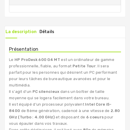
La description
Détails
Présentation
Le
HP ProDesk 600 G4 MT
est un ordinateur de gamme
professionnelle, fiable, au format
Petite Tour
. Il sera
parfait pour les personnes qui désirent un PC performant
pour leurs tâches de bureautique avancées et pour le
multimédia.
Il s'agit d'un
PC silencieux
dans un boîtier de taille
moyenne qui se logera facilement dans votre bureau.
Il est équipé d'un processeur polyvalent
Intel Core i5-
8400
de 8ème génération, cadencé à une vitesse de
2.80
GHz (Turbo : 4.00 GHz)
et disposant de
6 coeurs
pour
vous épauler dans vos travaux.
Dans cette déclinaison, il est livré avec
8Go
de mémoire