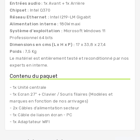
Entrées audio :
1x Avant + 1x Arrière
Chipset :
Intel Q370
Réseau Ethernet :
Intel I219-LM Gigabit
Alimentation interne :
180W maxi
Système d'exploitation :
Microsoft Windows 11
Professionnel 64 bits
Dimensions en cms (L x H x P) :
17 x 33,8 x 27,4
Poids :
7,5 Kg
Le matériel est entièrement testé et reconditionné par nos
experts en interne.
Contenu du paquet
- 1x Unité centrale
- 1x Ecran 27" + Clavier / Souris filaires (Modèles et
marques en fonction de nos arrivages)
- 2x Câbles d’alimentation secteur
- 1x Câble de liaison écran - PC
- 1x Adaptateur WIFI