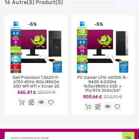
16 Autre(s) Produit(s)
-5%
-5%
Dell Precision T3620 I7-
PC Gamer LPG-600G5 I5-
6700 4GHz 8Go/480Go
8400 4.00GHz
SSD Wifi W11 + Ecran 20
16Go/480Go SSD +
1To/RTX 3050/24"
Prix
465,41 €
489,90 €
Prix
859,66 €
904,90 €
de
de
base
base