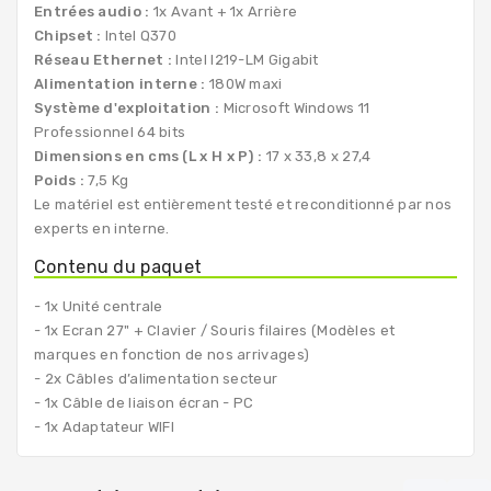
Entrées audio :
1x Avant + 1x Arrière
Chipset :
Intel Q370
Réseau Ethernet :
Intel I219-LM Gigabit
Alimentation interne :
180W maxi
Système d'exploitation :
Microsoft Windows 11
Professionnel 64 bits
Dimensions en cms (L x H x P) :
17 x 33,8 x 27,4
Poids :
7,5 Kg
Le matériel est entièrement testé et reconditionné par nos
experts en interne.
Contenu du paquet
- 1x Unité centrale
- 1x Ecran 27" + Clavier / Souris filaires (Modèles et
marques en fonction de nos arrivages)
- 2x Câbles d’alimentation secteur
- 1x Câble de liaison écran - PC
- 1x Adaptateur WIFI