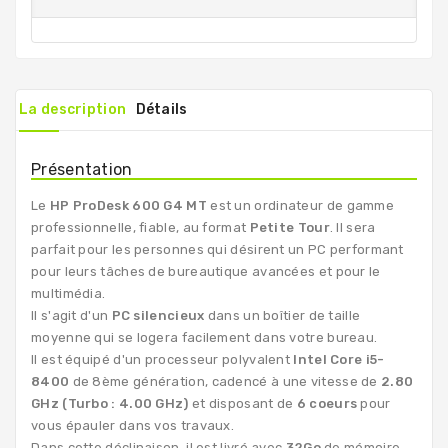
La description
Détails
Présentation
Le
HP ProDesk 600 G4 MT
est un ordinateur de gamme
professionnelle, fiable, au format
Petite Tour
. Il sera
parfait pour les personnes qui désirent un PC performant
pour leurs tâches de bureautique avancées et pour le
multimédia.
Il s'agit d'un
PC silencieux
dans un boîtier de taille
moyenne qui se logera facilement dans votre bureau.
Il est équipé d'un processeur polyvalent
Intel Core i5-
8400
de 8ème génération, cadencé à une vitesse de
2.80
GHz (Turbo : 4.00 GHz)
et disposant de
6 coeurs
pour
vous épauler dans vos travaux.
Dans cette déclinaison, il est livré avec
32Go
de mémoire