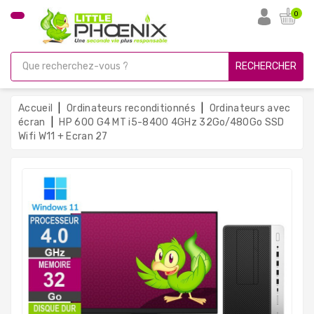
CATÉGORIE
0
PC
Gamer
RECHERCHER
Unités
Centrales
Accueil
Ordinateurs reconditionnés
Ordinateurs avec
Reconditionnées
écran
HP 600 G4 MT i5-8400 4GHz 32Go/480Go SSD
Wifi W11 + Ecran 27
Ordinateurs
Avec
Écran
Ordinateurs
Portables
PC
Sous
Linux