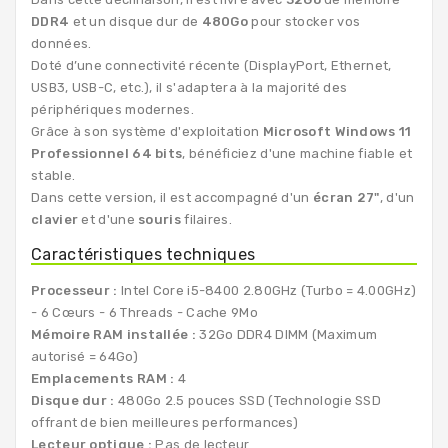
DDR4
et un disque dur de
480Go
pour stocker vos
données.
Doté d’une connectivité récente (DisplayPort, Ethernet,
USB3, USB-C, etc.), il s'adaptera à la majorité des
périphériques modernes.
Grâce à son système d'exploitation
Microsoft Windows 11
Professionnel 64 bits
, bénéficiez d'une machine fiable et
stable.
Dans cette version, il est accompagné d'un
écran 27"
, d'un
clavier
et d'une
souris
filaires.
Caractéristiques techniques
Processeur :
Intel Core i5-8400 2.80GHz (Turbo = 4.00GHz)
- 6 Cœurs - 6 Threads - Cache 9Mo
Mémoire RAM installée :
32Go DDR4 DIMM (Maximum
autorisé = 64Go)
Emplacements RAM :
4
Disque dur :
480Go 2.5 pouces SSD (Technologie SSD
offrant de bien meilleures performances)
Lecteur optique :
Pas de lecteur