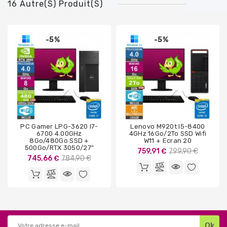
16 Autre(s) Produit(s)
-5%
-5%
PC Gamer LPG-3620 I7-
Lenovo M920t I5-8400
6700 4.00GHz
4GHz 16Go/2To SSD Wifi
8Go/480Go SSD +
W11 + Ecran 20
500Go/RTX 3050/27"
Prix
759,91 €
799,90 €
Prix
745,66 €
784,90 €
de
de
base
base