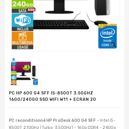
PC
Sur
Mesure
PC
Tout-
En-
Un

Processeurs
Mémoires
RAM
Disques
PC HP 600 G4 SFF I5-8500T 3.50GHZ
Durs
16GO/240GO SSD WIFI W11 + ECRAN 20
Composants
PC
PC reconditionné HP ProDesk 600 G4 SFF
- Intel i5-
Composants
8500T 2.10GHz (Turbo: 3.50GHz) - 16Go DDR4 - 240Go