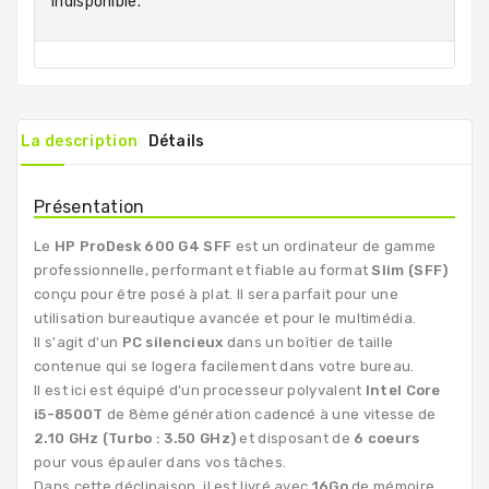
indisponible.
La description
Détails
Présentation
Le
HP ProDesk 600 G4 SFF
est un ordinateur de gamme
professionnelle, performant et fiable au format
Slim (SFF)
conçu pour être posé à plat. Il sera parfait pour une
utilisation bureautique avancée et pour le multimédia.
Il s'agit d'un
PC silencieux
dans un boîtier de taille
contenue qui se logera facilement dans votre bureau.
Il est ici est équipé d'un processeur polyvalent
Intel Core
i5-8500T
de 8ème génération cadencé à une vitesse de
2.10 GHz (Turbo : 3.50 GHz)
et disposant de
6 coeurs
pour vous épauler dans vos tâches.
Dans cette déclinaison, il est livré avec
16Go
de mémoire