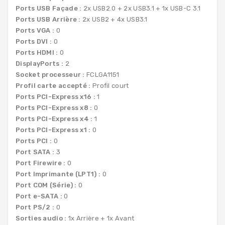
Ports USB Façade :
2x USB2.0 + 2x USB3.1 + 1x USB-C 3.1
Ports USB Arrière :
2x USB2 + 4x USB3.1
Ports VGA :
0
Ports DVI :
0
Ports HDMI :
0
DisplayPorts :
2
Socket processeur :
FCLGA1151
Profil carte accepté :
Profil court
Ports PCI-Express x16 :
1
Ports PCI-Express x8 :
0
Ports PCI-Express x4 :
1
Ports PCI-Express x1 :
0
Ports PCI :
0
Port SATA :
3
Port Firewire :
0
Port Imprimante (LPT1) :
0
Port COM (Série) :
0
Port e-SATA :
0
Port PS/2 :
0
Sorties audio :
1x Arrière + 1x Avant