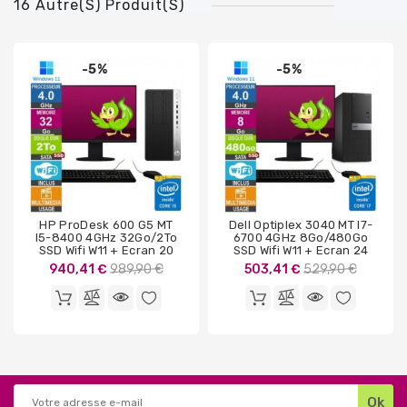
16 Autre(s) Produit(s)
-5%
-5%
HP ProDesk 600 G5 MT
Dell Optiplex 3040 MT I7-
I5-8400 4GHz 32Go/2To
6700 4GHz 8Go/480Go
SSD Wifi W11 + Ecran 20
SSD Wifi W11 + Ecran 24
Prix
Prix
940,41 €
989,90 €
503,41 €
529,90 €
de
de
base
base