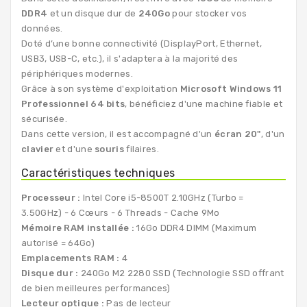
DDR4
et un disque dur de
240Go
pour stocker vos
données.
Doté d’une bonne connectivité (DisplayPort, Ethernet,
USB3, USB-C, etc.), il s'adaptera à la majorité des
périphériques modernes.
Grâce à son système d'exploitation
Microsoft Windows 11
Professionnel 64 bits
, bénéficiez d'une machine fiable et
sécurisée.
Dans cette version, il est accompagné d'un
écran 20"
, d'un
clavier
et d'une
souris
filaires.
Caractéristiques techniques
Processeur :
Intel Core i5-8500T 2.10GHz (Turbo =
3.50GHz) - 6 Cœurs - 6 Threads - Cache 9Mo
Mémoire RAM installée :
16Go DDR4 DIMM (Maximum
autorisé = 64Go)
Emplacements RAM :
4
Disque dur :
240Go M2 2280 SSD (Technologie SSD offrant
de bien meilleures performances)
Lecteur optique :
Pas de lecteur