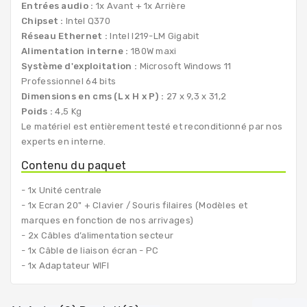
Entrées audio :
1x Avant + 1x Arrière
Chipset :
Intel Q370
Réseau Ethernet :
Intel I219-LM Gigabit
Alimentation interne :
180W maxi
Système d'exploitation :
Microsoft Windows 11
Professionnel 64 bits
Dimensions en cms (L x H x P) :
27 x 9,3 x 31,2
Poids :
4,5 Kg
Le matériel est entièrement testé et reconditionné par nos
experts en interne.
Contenu du paquet
- 1x Unité centrale
- 1x Ecran 20" + Clavier / Souris filaires (Modèles et
marques en fonction de nos arrivages)
- 2x Câbles d’alimentation secteur
- 1x Câble de liaison écran - PC
- 1x Adaptateur WIFI