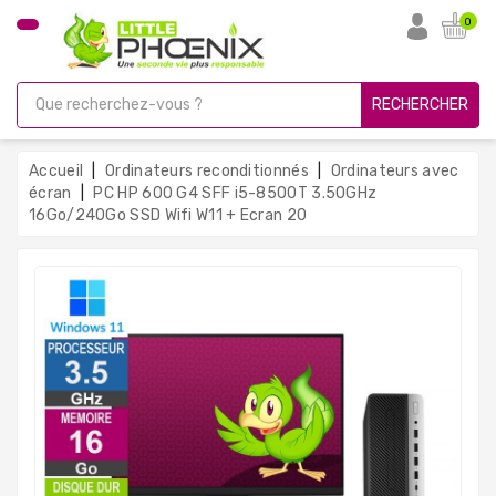
CATÉGORIE
0
PC
Gamer
RECHERCHER
Unités
Centrales
Accueil
Ordinateurs reconditionnés
Ordinateurs avec
Reconditionnées
écran
PC HP 600 G4 SFF i5-8500T 3.50GHz
16Go/240Go SSD Wifi W11 + Ecran 20
Ordinateurs
Avec
Écran
Ordinateurs
Portables
PC
Sous
Linux