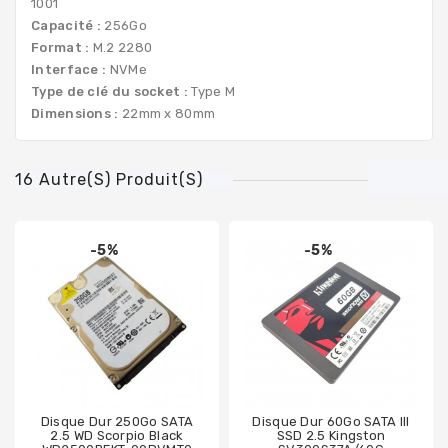
1001
Capacité :
256Go
Format :
M.2 2280
Interface :
NVMe
Type de clé du socket :
Type M
Dimensions :
22mm x 80mm
16 Autre(s) Produit(s)
-5%
-5%
Disque Dur 250Go SATA
Disque Dur 60Go SATA III
2.5 WD Scorpio Black
SSD 2.5 Kingston