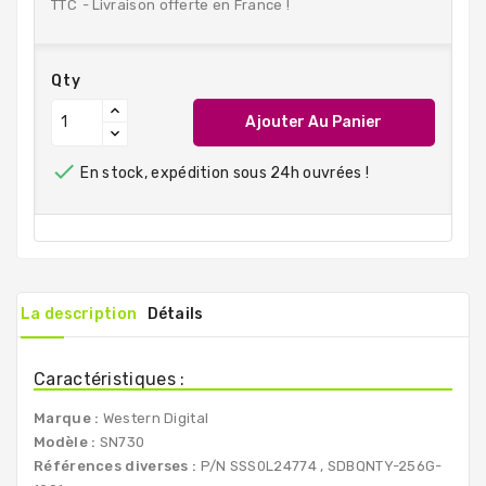
TTC
Livraison offerte en France !
Qty
Ajouter Au Panier

En stock, expédition sous 24h ouvrées !
La description
Détails
Caractéristiques :
Marque :
Western Digital
Modèle :
SN730
Références diverses :
P/N SSS0L24774 , SDBQNTY-256G-