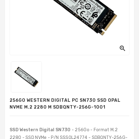
PC
Sur
Mesure
PC
Tout-
En-
Un

Processeurs
Mémoires
RAM
Disques
256GO WESTERN DIGITAL PC SN730 SSD OPAL
Durs
NVME M.2 2280 M SDBQNTY-256G-1001
Composants
PC
SSD Western Digital SN730
- 256Go - Format M.2
Composants
2280 - SSD NVMe - P/N SSS0L24774 - SDBQNTY-256G-