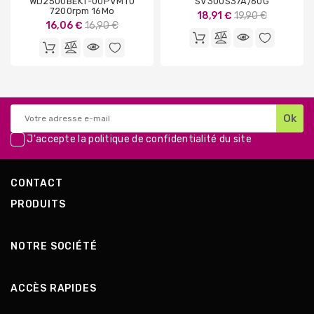
WD2500BEKT-00PVMT0
SV300S37A/60G
7200rpm 16Mo
Prix
18,91 €
19,90 €
Prix
16,06 €
16,90 €
de
de
base
base
J'accepte la
politique de confidentialité
du site
CONTACT
PRODUITS
NOTRE SOCIÉTÉ
ACCÈS RAPIDES