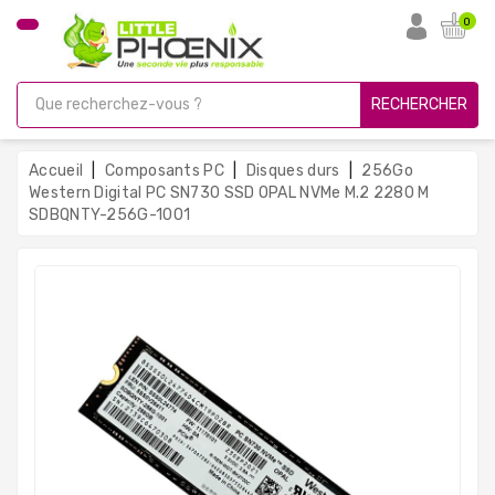
CATÉGORIE
0
PC
Gamer
RECHERCHER
Unités
Centrales
Accueil
Composants PC
Disques durs
256Go
Reconditionnées
Western Digital PC SN730 SSD OPAL NVMe M.2 2280 M
SDBQNTY-256G-1001
Ordinateurs
Avec
Écran
Ordinateurs
Portables
PC
Sous
Linux