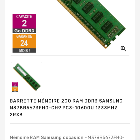
PC
Sur
Mesure
PC
Tout-
En-
Un

Processeurs
Mémoires
RAM
Disques
BARRETTE MÉMOIRE 2GO RAM DDR3 SAMSUNG
Durs
M378B5673FH0-CH9 PC3-10600U 1333MHZ
2RX8
Composants
PC
Composants
Mémoire RAM Samsung occasion
- M378B5673FH0-