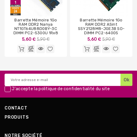
Barrette Mémoire 1Go
Barrette Mémoire 1Go
RAM DDR2 Nanya
RAM DDR2 ASint
NT1GT64U88D0BY-3C
SSY2128M8-JGE3B SO-
DIMM PC2-5300U 1Rx8
DIMM PC2-6400S
Prix
Prix
5,60 €
5,90 €
5,60 €
5,90 €
de
de
base
base
J'accepte la
politique de confidentialité
du site
CONTACT
PRODUITS
NOTRE SOCIÉTÉ