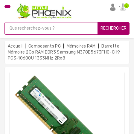
CATÉGORIE
0
PC
Gamer
RECHERCHER
Unités
Centrales
Accueil
Composants PC
Mémoires RAM
Barrette
Reconditionnées
Mémoire 2Go RAM DDR3 Samsung M378B5673FH0-CH9
PC3-10600U 1333MHz 2Rx8
Ordinateurs
Avec
Écran
Ordinateurs
Portables
PC
Sous
Linux