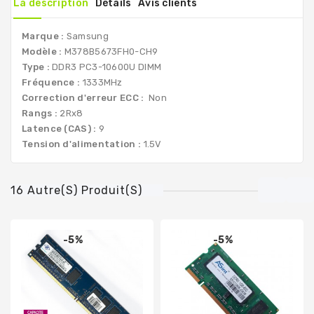
La description
Détails
Avis clients
Marque :
Samsung
Modèle :
M378B5673FH0-CH9
Type :
DDR3 PC3-10600U DIMM
Fréquence :
1333MHz
Correction d'erreur ECC :
Non
Rangs :
2Rx8
Latence (CAS) :
9
Tension d'alimentation :
1.5V
16 Autre(s) Produit(s)
-5%
-5%