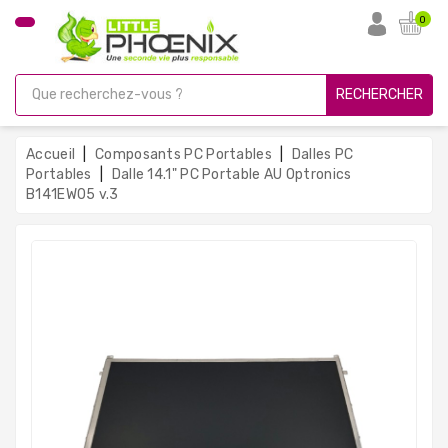
CATÉGORIE
0
PC
Gamer
RECHERCHER
Unités
Centrales
Accueil
Composants PC Portables
Dalles PC
Reconditionnées
Portables
Dalle 14.1" PC Portable AU Optronics
B141EW05 v.3
Ordinateurs
Avec
Écran
Ordinateurs
Portables
PC
Sous
Linux