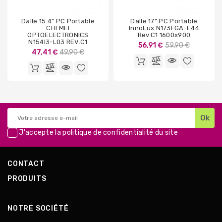
Dalle 15.4" PC Portable
Dalle 17" PC Portable
CHI MEI
InnoLux N173FGA-E44
OPTOELECTRONICS
Rev.C1 1600x900
N154I3-L03 REV.C1
Prix
56,91 €
59,90 €
Prix
47,41 €
49,90 €
de
de
base
base
J'accepte la
politique de confidentialité
du site
CONTACT
PRODUITS
NOTRE SOCIÉTÉ