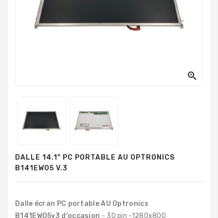
PC
Sur
Mesure
PC
Tout-
En-
Un

Processeurs
Mémoires
RAM
Disques
DALLE 14.1" PC PORTABLE AU OPTRONICS
Durs
B141EW05 V.3
Composants
PC
Dalle écran PC portable AU Optronics
Composants
B141EW05v3 d'occasion
- 30 pin -1280x800