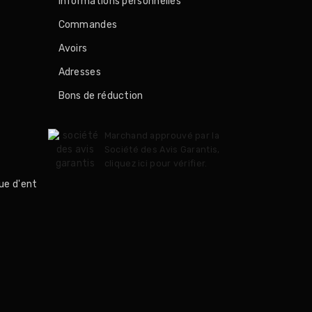
Informations personnelles
Commandes
Avoirs
Adresses
Bons de réduction
Marchand approuvé par la
Société des Avis Garantis,
cliquez ici pour vérifier
.
ue d'ent