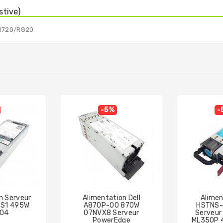
stive)
R720/R820
-5%
-
n Serveur
Alimentation Dell
Alimen
-S1 495W
A870P-00 870W
HSTNS-
04
07NVX8 Serveur
Serveur 
PowerEdge
ML350P 