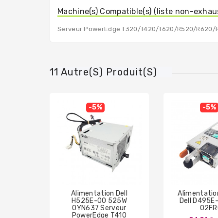
Machine(s) Compatible(s) (liste non-exhau
Serveur PowerEdge T320/T420/T620/R520/R620/
11 Autre(s) Produit(s)
-5%
-5%
Alimentation Dell
Alimentatio
H525E-00 525W
Dell D495E
0YN637 Serveur
02FR
PowerEdge T410