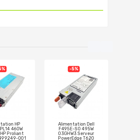
5%
-5%
tation HP
Alimentation Dell
Alime
PL14 460W
F495E-S0 495W
80
HP Proliant
03GHW3 Serveur
379123
499249-001
PowerEdge T620
H