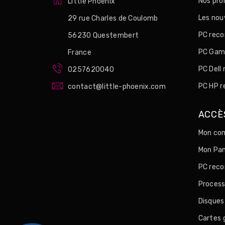
Nos pro
Little Phoenix
Les no
29 rue Charles de Coulomb
PC reco
56230 Questembert
PC Game
France
PC Dell
0257620040
PC HP r
contact@little-phoenix.com
ACCÈ
Mon com
Mon Pan
PC reco
Process
Disques
Cartes 