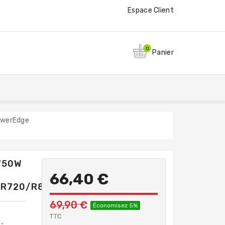
Espace Client
0
Panier
owerEdge
750W
66,40 €
/R720/R820
69,90 €
Économisez 5%
TTC
V
-