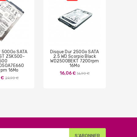
r 500Go SATA
Disque Dur 250Go SATA
Disque
HGST Z5K500-
2.5 WD Scorpio Black
3.5 W
500
WD2500BEKT 7200rpm
C
050A7E660
16Mo
WD320
rpm 16Mo
72
Prix
16,06 €
16,90 €
Prix
 €
23
29,90 €
de
de
base
base