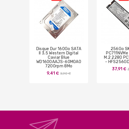
Disque Dur 160Go SATA
256Go SK
II 3.5 Western Digital
PC711NVMe 
Caviar Blue
M.2 2280 P
WD1600AAJS-60M0A0
- HFS256G
7200rpm 8Mo
P
37,91 €
Prix
9,41 €
9,90 €
de
base