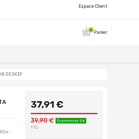
Espace Client
0
Panier
+B 053X3F
TA
37,91 €
39,90 €
Économisez 5%
TTC
6Go -