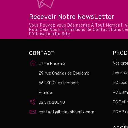
Recevoir Notre NewsLetter
Vous Pouvez Vous Désinscrire À Tout Moment. 
Pour Cela Nos Informations De Contact Dans Le
D'utilisation Du Site.
PROD
CONTACT
Nos pro
Little Phoenix
Les no
29 rue Charles de Coulomb
PC reco
56230 Questembert
PC Game
France
PC Dell
0257620040
PC HP r
contact@little-phoenix.com