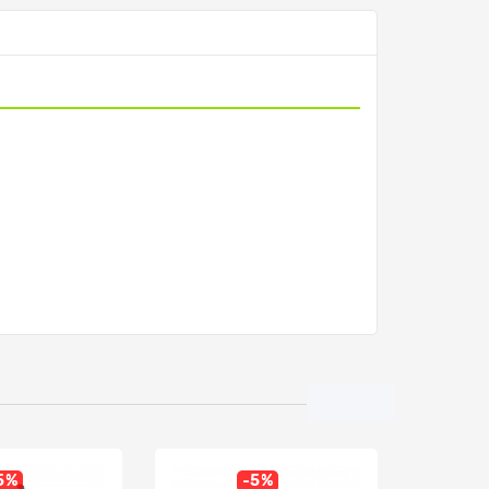
5%
-5%