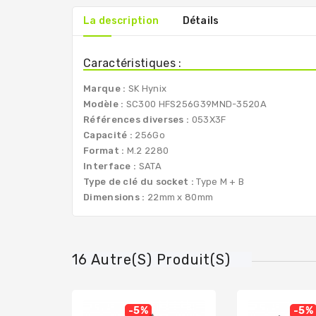
La description
Détails
Caractéristiques :
Marque :
SK Hynix
Modèle :
SC300 HFS256G39MND-3520A
Références diverses :
053X3F
Capacité :
256Go
Format :
M.2 2280
Interface :
SATA
Type de clé du socket :
Type M + B
Dimensions :
22mm x 80mm
16 Autre(s) Produit(s)
-5%
-5%