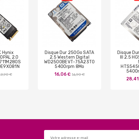
 Hynix
Disque Dur 250Go SATA
Disque Du
OPAL 2.0
2.5 Western Digital
III 2.5 
C711M280S
WD2500BEVT-75A23T0
DE9X081N
5400rpm 8Mo
HTS545
5400
rix
Prix
16,06 €
39,90 €
16,90 €
28,41
de
de
base
base