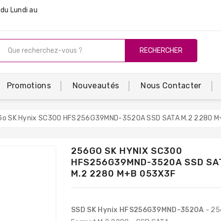
du Lundi au
RECHERCHER
Promotions
Nouveautés
Nous Contacter
o SK Hynix SC300 HFS256G39MND-3520A SSD SATA M.2 2280 M
256GO SK HYNIX SC300
HFS256G39MND-3520A SSD SA
M.2 2280 M+B 053X3F
SSD SK Hynix
HFS256G39MND-3520A
- 25