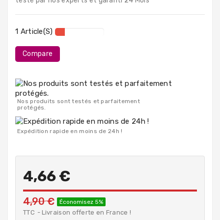
testé par nos experts et garanti 24 Mois
PC
Portables
1 Article(s)
Destockage
Compare
Nos produits sont testés et parfaitement
protégés.
Expédition rapide en moins de 24h !
4,66 €
4,90 €
Économisez 5%
TTC
Livraison offerte en France !