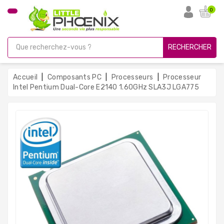
CATÉGORIE
0
PC
Gamer
RECHERCHER
Unités
Centrales
Accueil
Composants PC
Processeurs
Processeur
Reconditionnées
Intel Pentium Dual-Core E2140 1.60GHz SLA3J LGA775
Ordinateurs
Avec
Écran
Ordinateurs
Portables
PC
Sous
Linux