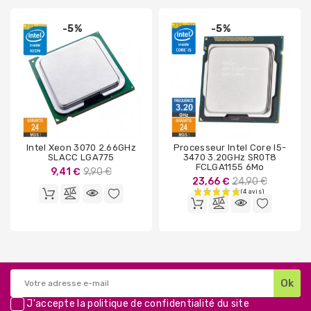
-5%
-5%
Intel Xeon 3070 2.66GHz
Processeur Intel Core I5-
SLACC LGA775
3470 3.20GHz SR0T8
FCLGA1155 6Mo
Prix
9,41 €
9,90 €
Prix
23,66 €
24,90 €
de
de
base
base
J'accepte la
politique de confidentialité
du site