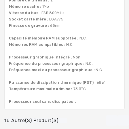
Nombre de threads :
2
Mémoire cache :
1Mo
Vitesse du bus :
FSB 800MHz
Socket carte mère :
LGA775
Finesse de gravure :
65nm
Capacité mémoire RAM supportée :
N.C.
Mémoires RAM compatibles :
N.C.
Processeur graphique intégré :
Non
Fréquence du processeur graphique :
N.C.
Fréquence maxi du processeur graphique :
N.C.
Puissance de dissipation thermique (PDT) :
65W
Température maximale admise :
73.3°C
Processeur seul sans dissipateur.
16 Autre(s) Produit(s)