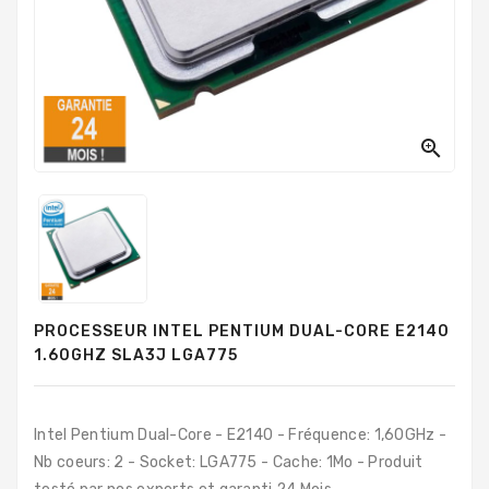
PC
Sur
Mesure
PC
Tout-
En-

Un
Processeurs
Mémoires
RAM
PROCESSEUR INTEL PENTIUM DUAL-CORE E2140
Disques
1.60GHZ SLA3J LGA775
Durs
Composants
PC
Intel Pentium Dual-Core - E2140 - Fréquence: 1,60GHz -
Nb coeurs: 2 - Socket: LGA775 - Cache: 1Mo - Produit
Composants