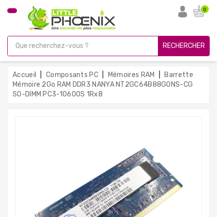
CATÉGORIE
0
PC
Gamer
RECHERCHER
Unités
Centrales
Accueil
Composants PC
Mémoires RAM
Barrette
Reconditionnées
Mémoire 2Go RAM DDR3 NANYA NT2GC64B88G0NS-CG
SO-DIMM PC3-10600S 1Rx8
Ordinateurs
Avec
Écran
Ordinateurs
Portables
PC
Sous
Linux