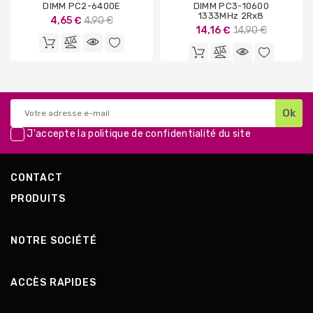
DIMM PC2-6400E
DIMM PC3-10600
1333MHz 2Rx8
Prix
4,65 €
4,90 €
Prix
14,16 €
14,90 €
de
de
base
base
J'accepte la
politique de confidentialité
du site
CONTACT
PRODUITS
NOTRE SOCIÉTÉ
ACCÈS RAPIDES