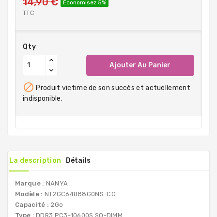
14,90 €
Économisez 5%
TTC
Qty
Ajouter Au Panier

Produit victime de son succès et actuellement
indisponible.
La description
Détails
Marque :
NANYA
Modèle :
NT2GC64B88G0NS-CG
Capacité :
2Go
Type :
DDR3 PC3-10600S SO-DIMM