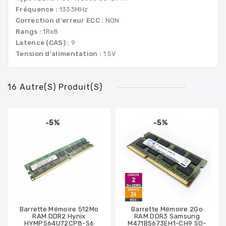
Fréquence :
1333MHz
Correction d'erreur ECC :
NON
Rangs :
1Rx8
Latence (CAS) :
9
Tension d'alimentation :
1.5V
16 Autre(s) Produit(s)
-5%
-5%
Barrette Mémoire 512Mo
Barrette Mémoire 2Go
RAM DDR2 Hynix
RAM DDR3 Samsung
HYMP564U72CP8-S6
M471B5673EH1-CH9 SO-