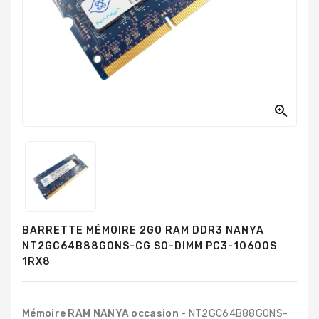
PC
Sur
Mesure
PC
Tout-
En-
Un

Processeurs
Mémoires
RAM
Disques
BARRETTE MÉMOIRE 2GO RAM DDR3 NANYA
Durs
NT2GC64B88G0NS-CG SO-DIMM PC3-10600S
1RX8
Composants
PC
Composants
Mémoire RAM NANYA occasion
- NT2GC64B88G0NS-