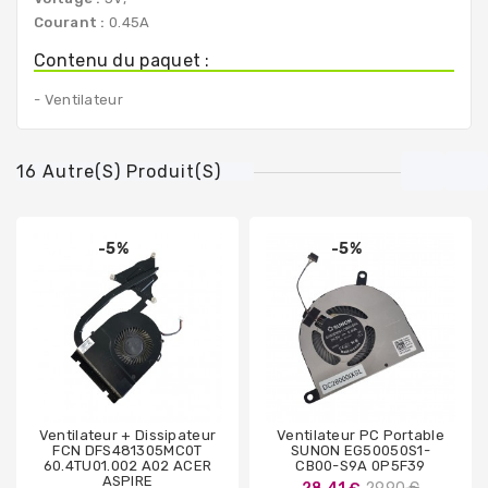
Courant :
0.45A
Contenu du paquet :
- Ventilateur
16 Autre(s) Produit(s)
-5%
-5%
Ventilateur + Dissipateur
Ventilateur PC Portable
FCN DFS481305MC0T
SUNON EG50050S1-
60.4TU01.002 A02 ACER
CB00-S9A 0P5F39
ASPIRE
Prix