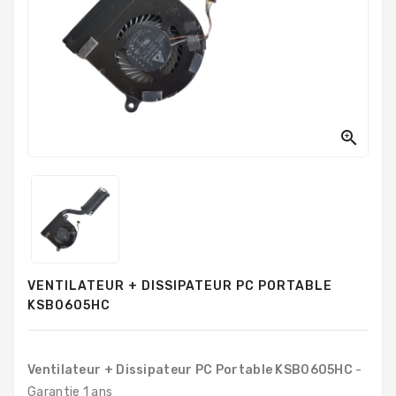
PC
Sur
Mesure
PC
Tout-
En-
Un

Processeurs
Mémoires
RAM
Disques
VENTILATEUR + DISSIPATEUR PC PORTABLE
Durs
KSB0605HC
Composants
PC
Ventilateur + Dissipateur PC Portable KSB0605HC
-
Composants
Garantie 1 ans