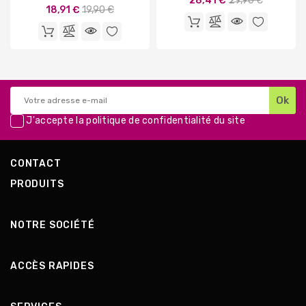
28,41 €
29,90 €
Prix
18,91 €
19,90 €
de
de
base
base
J'accepte la
politique de confidentialité
du site
CONTACT
PRODUITS
NOTRE SOCIÉTÉ
ACCÈS RAPIDES