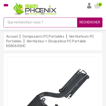
CATÉGORIE
0
PC
Gamer
RECHERCHER
Unités
Centrales
Accueil
Composants PC Portables
Ventilateurs PC
Reconditionnées
Portables
Ventilateur + Dissipateur PC Portable
KSB0605HC
Ordinateurs
Avec
Écran
Ordinateurs
Portables
PC
Sous
Linux