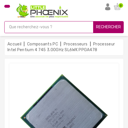
CATÉGORIE
0
PC
Gamer
RECHERCHER
Unités
Centrales
Accueil
Composants PC
Processeurs
Processeur
Reconditionnées
Intel Pentium 4 745 3.00GHz SL6WK PPGA478
Ordinateurs
Avec
Écran
Ordinateurs
Portables
PC
Sous
Linux