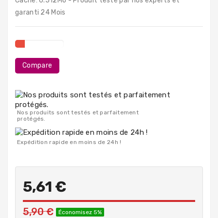
Cache: 0.512Mo - Produit testé par nos experts et
PC
garanti 24 Mois
Portables
Destockage
Compare
Nos produits sont testés et parfaitement
protégés.
Expédition rapide en moins de 24h !
5,61 €
5,90 €
Économisez 5%