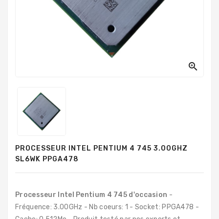
PC
Sur
Mesure
PC
Tout-
En-

Un
Processeurs
Mémoires
RAM
PROCESSEUR INTEL PENTIUM 4 745 3.00GHZ
Disques
SL6WK PPGA478
Durs
Composants
PC
Processeur Intel Pentium 4 745 d'occasion
-
Fréquence: 3.00GHz - Nb coeurs: 1 - Socket: PPGA478 -
Composants