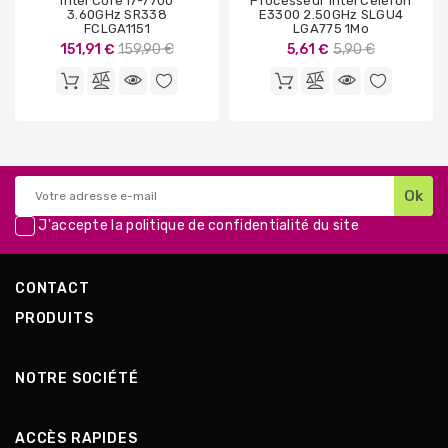
Intel Core I7-7700
Processeur Intel Celeron
3.60GHz SR338
E3300 2.50GHz SLGU4
FCLGA1151
LGA775 1Mo
Prix
Prix
151,91 €
159,90 €
5,61 €
5,90 €
de
de
base
base
J'accepte la
politique de confidentialité
du site
CONTACT
PRODUITS
NOTRE SOCIÉTÉ
ACCÈS RAPIDES