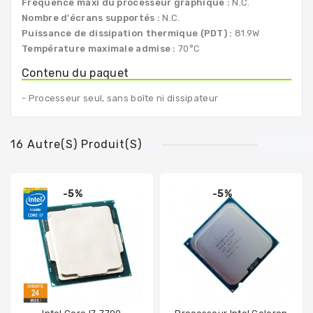
Fréquence maxi du processeur graphique :
N.C.
Nombre d'écrans supportés :
N.C.
Puissance de dissipation thermique (PDT) :
81.9W
Température maximale admise :
70°C
Contenu du paquet
- Processeur seul, sans boîte ni dissipateur
16 Autre(s) Produit(s)
-5%
-5%