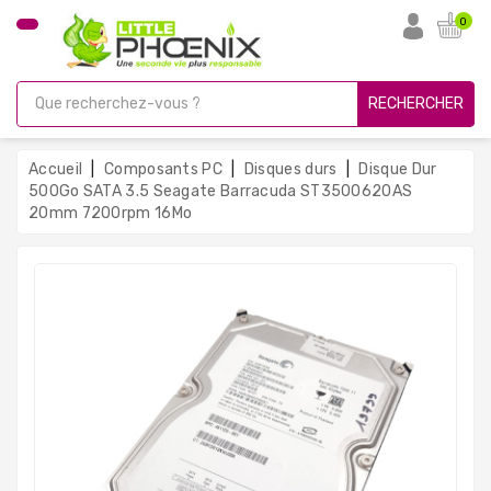
CATÉGORIE
0
PC
Gamer
RECHERCHER
Unités
Centrales
Accueil
Composants PC
Disques durs
Disque Dur
Reconditionnées
500Go SATA 3.5 Seagate Barracuda ST3500620AS
20mm 7200rpm 16Mo
Ordinateurs
Avec
Écran
Ordinateurs
Portables
PC
Sous
Linux