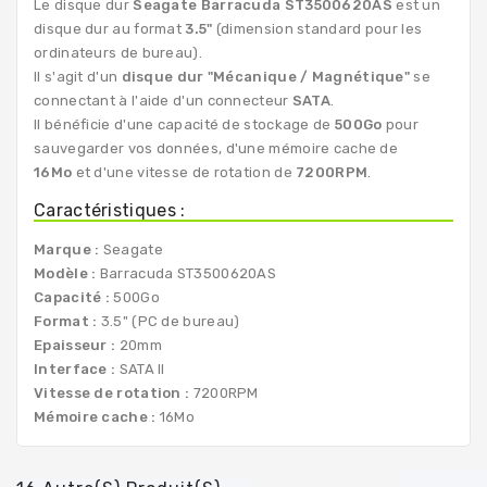
Le disque dur
Seagate Barracuda
ST3500620AS
est un
disque dur au format
3.5"
(dimension standard pour les
ordinateurs de bureau).
Il s'agit d'un
disque dur "Mécanique / Magnétique"
se
connectant à l'aide d'un connecteur
SATA
.
Il bénéficie d'une capacité de stockage de
500Go
pour
sauvegarder vos données, d'une mémoire cache de
16Mo
et d'une vitesse de rotation de
7200RPM
.
Caractéristiques :
Marque :
Seagate
Modèle :
Barracuda ST3500620AS
Capacité :
500Go
Format :
3.5" (PC de bureau)
Epaisseur :
20mm
Interface :
SATA II
Vitesse de rotation :
7200RPM
Mémoire cache :
16Mo