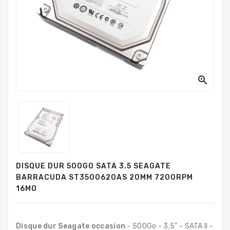
PC
Sur
Mesure
PC
Tout-
En-
Un

Processeurs
Mémoires
RAM
Disques
DISQUE DUR 500GO SATA 3.5 SEAGATE
Durs
BARRACUDA ST3500620AS 20MM 7200RPM
16MO
Composants
PC
Composants
Disque dur Seagate occasion
- 500Go - 3.5" - SATA II -