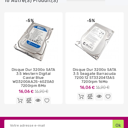
16 Autre(s) Produit(s)
-5%
-5%
Disque Dur 320Go SATA
Disque Dur 320Go SATA
3.5 Western Digital
3.5 Seagate Barracuda
Caviar Blue
7200.12 ST3320413AS
WD3200AAJS-60Z0A0
7200rpm 16Mo
7200rpm 8Mo
Prix
16,06 €
16,90 €
Prix
16,06 €
16,90 €
de
de
base
base