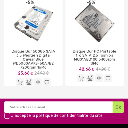
-5%
-5%
Disque Dur 500Go SATA
Disque Dur PC Portable
3.5 Western Digital
1To SATA 2.5 Toshiba
Caviar Blue
MQ01ABD100 5400rpm
WD5000AAKS-60A7B2
8Mo
7200rpm 16Mo
Prix
42,66 €
44,90 €
Prix
23,66 €
24,90 €
de
de
base
base
J'accepte la
politique de confidentialité
du site