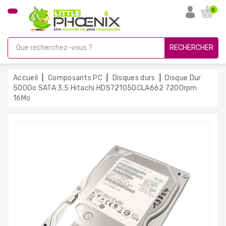
CATÉGORIE
0
PC
Gamer
RECHERCHER
Unités
Centrales
Accueil
Composants PC
Disques durs
Disque Dur
Reconditionnées
500Go SATA 3.5 Hitachi HDS721050CLA662 7200rpm
16Mo
Ordinateurs
Avec
Écran
Ordinateurs
Portables
PC
Sous
Linux