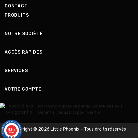
CONTACT
PRODUITS
NOTRE SOCIÉTÉ
ACCÈS RAPIDES
SERVICES
VOTRE COMPTE
Marchand approuvé par la Société des Avis
Garantis,
cliquez ici pour vérifier
.
9.8
Copyright © 2026 Little Phoenix - Tous droits réservés
/10
1413 avis