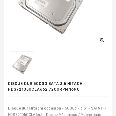
PC
Sur
Mesure
PC
Tout-
En-
Un

Processeurs
Mémoires
RAM
Disques
DISQUE DUR 500GO SATA 3.5 HITACHI
Durs
HDS721050CLA662 7200RPM 16MO
Composants
PC
Disque dur Hitachi occasion
- 500Go - 3.5" - SATA III -
Composants
HDS721050CLA662 - Disque Mécanique / Magnétique -