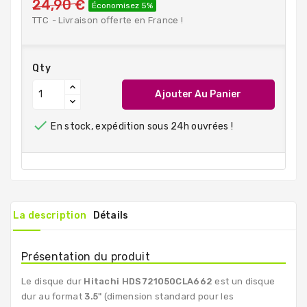
24,90 €
Économisez 5%
TTC
Livraison offerte en France !
Qty
Ajouter Au Panier

En stock, expédition sous 24h ouvrées !
La description
Détails
Présentation du produit
Le disque dur
Hitachi
HDS721050CLA662
est un disque
dur au format
3.5"
(dimension standard pour les