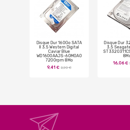
Disque Dur 160Go SATA
Disque Dur 
II 3.5 Western Digital
3.5 Seagate
Caviar Blue
ST3320311C
WD1600AAJS-60M0A0
8M
7200rpm 8Mo
16,06 €
Prix
9,41 €
9,90 €
de
base