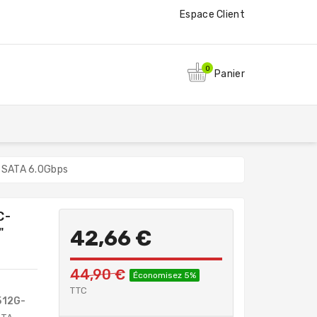
Espace Client
0
Panier
 SATA 6.0Gbps
C-
"
42,66 €
44,90 €
Économisez 5%
TTC
512G-