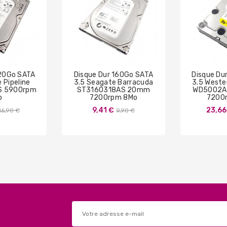
320Go SATA
Disque Dur 160Go SATA
Disque Du
 Pipeline
3.5 Seagate Barracuda
3.5 Wester
S 5900rpm
ST3160318AS 20mm
WD5002A
o
7200rpm 8Mo
7200
Prix
Prix
9,41 €
23,66
16,90 €
9,90 €
de
de
base
base