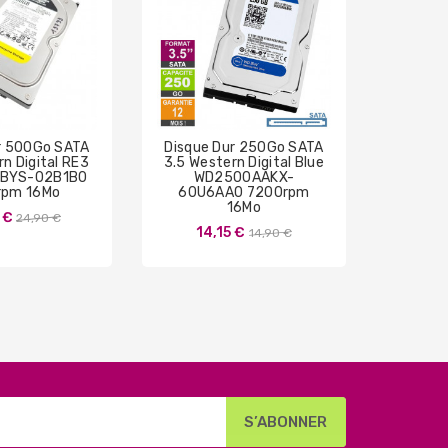
r 500Go SATA
Disque Dur 250Go SATA
Disque
n Digital RE3
3.5 Western Digital Blue
2.5 W
BYS-02B1B0
WD2500AAKX-
WD320
rpm 16Mo
60U6AA0 7200rpm
16Mo
Prix
 €
16
24,90 €
Prix
14,15 €
14,90 €
de
de
base
base