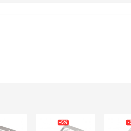
-5%
-