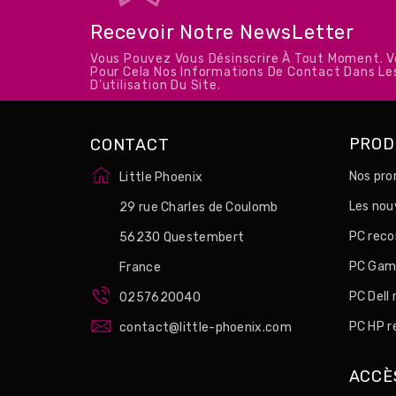
Recevoir Notre NewsLetter
Vous Pouvez Vous Désinscrire À Tout Moment. 
Pour Cela Nos Informations De Contact Dans Le
D'utilisation Du Site.
PROD
CONTACT
Nos pro
Little Phoenix
Les no
29 rue Charles de Coulomb
PC reco
56230 Questembert
PC Game
France
PC Dell
0257620040
PC HP r
contact@little-phoenix.com
ACCÈ