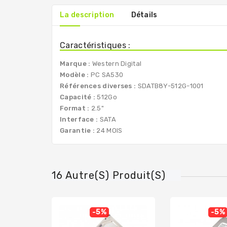
La description
Détails
Caractéristiques :
Marque :
Western Digital
Modèle :
PC SA530
Références diverses :
SDATB8Y-512G-1001
Capacité :
512Go
Format :
2.5"
Interface :
SATA
Garantie :
24 MOIS
16 Autre(s) Produit(s)
-5%
-5%