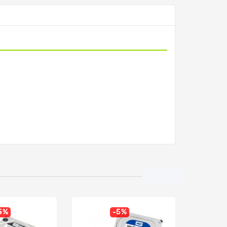
5%
-5%