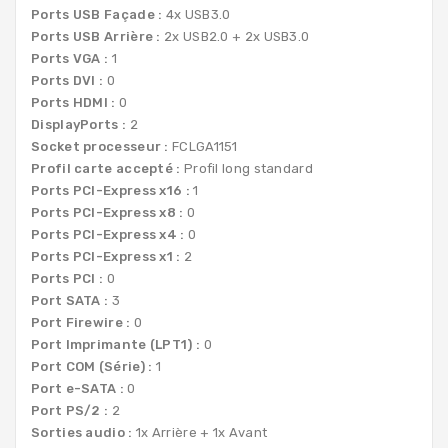
Ports USB Façade :
4x USB3.0
Ports USB Arrière :
2x USB2.0 + 2x USB3.0
Ports VGA :
1
Ports DVI :
0
Ports HDMI :
0
DisplayPorts :
2
Socket processeur :
FCLGA1151
Profil carte accepté :
Profil long standard
Ports PCI-Express x16 :
1
Ports PCI-Express x8 :
0
Ports PCI-Express x4 :
0
Ports PCI-Express x1 :
2
Ports PCI :
0
Port SATA :
3
Port Firewire :
0
Port Imprimante (LPT1) :
0
Port COM (Série) :
1
Port e-SATA :
0
Port PS/2 :
2
Sorties audio :
1x Arrière + 1x Avant