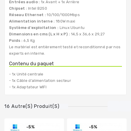
Entrées audio :
1x Avant + 1x Arrière
Chipset :
Intel B250
Réseau Ethernet :
10/100/1000Mbps
Alimentation interne :
180W maxi
Système d'exploitation :
Linux Ubuntu
Dimensions en cms (L x H x P) :
14,5 x 36,6 x 29,27
Poids :
6,5 Kg
Le matériel est entièrement testé et reconditionné par nos
experts en interne.
Contenu du paquet
- 1x Unité centrale
- 1x Câble d’alimentation secteur
- 1x Adaptateur WIFI
16 Autre(s) Produit(s)
-5%
-5%