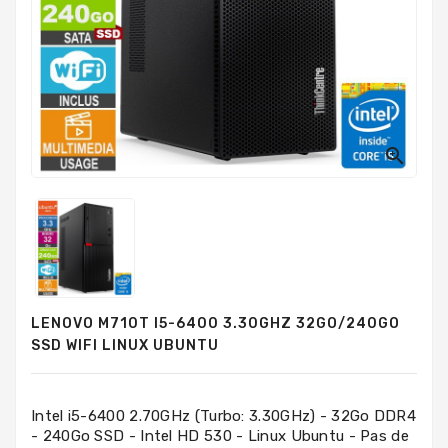
PC
Sur
Mesure
PC
Tout-
En-
Un

Processeurs
Mémoires
RAM
Disques
LENOVO M710T I5-6400 3.30GHZ 32GO/240GO
Durs
SSD WIFI LINUX UBUNTU
Composants
PC
Intel i5-6400 2.70GHz (Turbo: 3.30GHz) - 32Go DDR4
- 240Go SSD - Intel HD 530 - Linux Ubuntu - Pas de
Composants