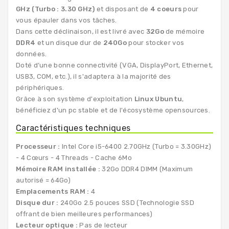
GHz (Turbo : 3.30 GHz)
et disposant de
4 coeurs
pour
vous épauler dans vos tâches.
Dans cette déclinaison, il est livré avec
32Go
de mémoire
DDR4
et un disque dur de
240Go
pour stocker vos
données.
Doté d’une bonne connectivité (VGA, DisplayPort, Ethernet,
USB3, COM, etc.), il s'adaptera à la majorité des
périphériques.
Grâce à son système d'exploitation
Linux Ubuntu
,
bénéficiez d'un pc stable et de l'écosystème opensources.
Caractéristiques techniques
Processeur :
Intel Core i5-6400 2.70GHz (Turbo = 3.30GHz)
- 4 Cœurs - 4 Threads - Cache 6Mo
Mémoire RAM installée :
32Go DDR4 DIMM (Maximum
autorisé = 64Go)
Emplacements RAM :
4
Disque dur :
240Go 2.5 pouces SSD (Technologie SSD
offrant de bien meilleures performances)
Lecteur optique :
Pas de lecteur