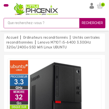
CATÉGORIE
0
PC
Gamer
RECHERCHER
Unités
Centrales
Accueil
Ordinateurs reconditionnés
Unités centrales
Reconditionnées
reconditionnées
Lenovo M710T i5-6400 3.30GHz
32Go/240Go SSD Wifi Linux UBUNTU
Ordinateurs
Avec
Écran
Ordinateurs
Portables
PC
Sous
Linux