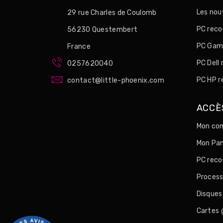
Les no
29 rue Charles de Coulomb
PC reco
56230 Questembert
PC Game
France
PC Dell
0257620040
PC HP r
contact@little-phoenix.com
ACCÈ
Mon com
Mon Pan
PC reco
Process
Disques
Cartes 