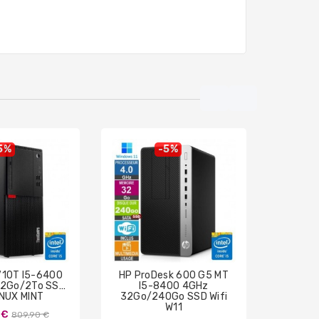
5%
-5%
710T I5-6400
HP ProDesk 600 G5 MT
HP El
32Go/2To SSD
I5-8400 4GHz
TWR I
INUX MINT
32Go/240Go SSD Wifi
16Go/
W11
Prix
 €
809,90 €