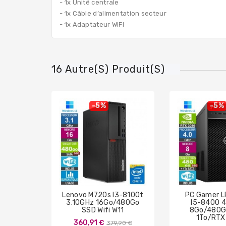
- 1x Unité centrale
- 1x Câble d’alimentation secteur
- 1x Adaptateur WIFI
16 Autre(s) Produit(s)
-5%
-5%
Lenovo M720s I3-8100t
PC Gamer 
3.10GHz 16Go/480Go
I5-8400 
SSD Wifi W11
8Go/480G
1To/RTX
Prix
360,91 €
379,90 €