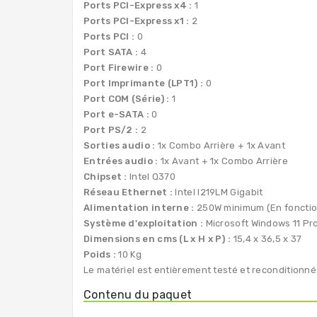
Ports PCI-Express x4 :
1
Ports PCI-Express x1 :
2
Ports PCI :
0
Port SATA :
4
Port Firewire :
0
Port Imprimante (LPT1) :
0
Port COM (Série) :
1
Port e-SATA :
0
Port PS/2 :
2
Sorties audio :
1x Combo Arrière + 1x Avant
Entrées audio :
1x Avant + 1x Combo Arrière
Chipset :
Intel Q370
Réseau Ethernet :
Intel I219LM Gigabit
Alimentation interne :
250W minimum (En fonctio
Système d'exploitation :
Microsoft Windows 11 Pro
Dimensions en cms (L x H x P) :
15,4 x 36,5 x 37
Poids :
10 Kg
Le matériel est entièrement testé et reconditionné
Contenu du paquet