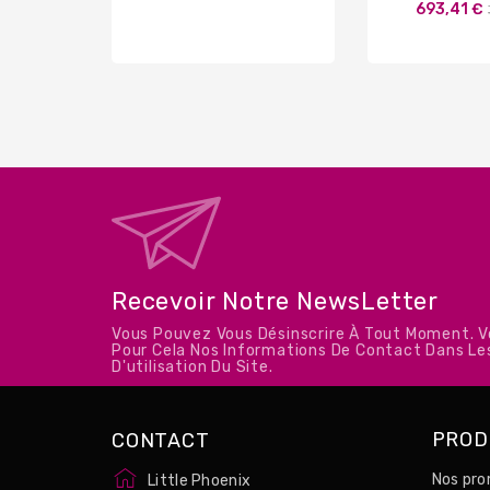
693,41 €
de
base
Recevoir Notre NewsLetter
Vous Pouvez Vous Désinscrire À Tout Moment. 
Pour Cela Nos Informations De Contact Dans Le
D'utilisation Du Site.
PROD
CONTACT
Nos pro
Little Phoenix