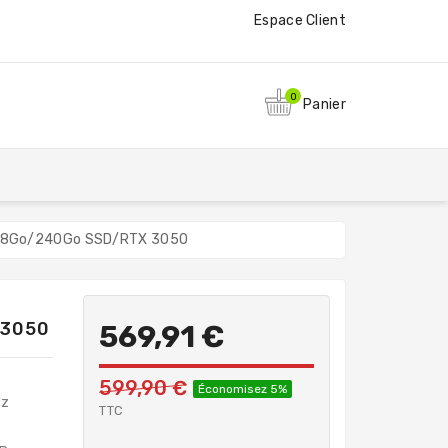
Espace Client
0
Panier
z 8Go/240Go SSD/RTX 3050
 3050
569,91 €
599,90 €
Économisez 5%
Hz
TTC