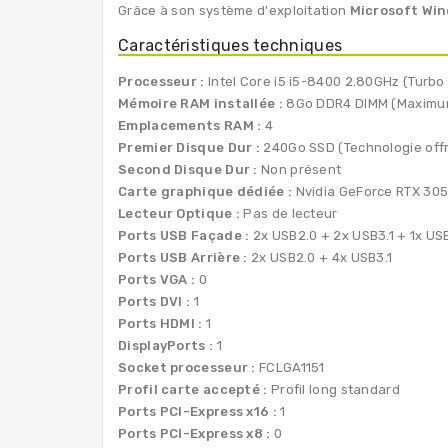
Grâce à son système d'exploitation
Microsoft Win
Caractéristiques techniques
Processeur :
Intel Core i5 i5-8400 2.80GHz (Turbo
Mémoire RAM installée :
8Go DDR4 DIMM (Maximum
Emplacements RAM :
4
Premier Disque Dur :
240Go SSD (Technologie offr
Second Disque Dur :
Non présent
Carte graphique dédiée :
Nvidia GeForce RTX 30
Lecteur Optique :
Pas de lecteur
Ports USB Façade :
2x USB2.0 + 2x USB3.1 + 1x USB
Ports USB Arrière :
2x USB2.0 + 4x USB3.1
Ports VGA :
0
Ports DVI :
1
Ports HDMI :
1
DisplayPorts :
1
Socket processeur :
FCLGA1151
Profil carte accepté :
Profil long standard
Ports PCI-Express x16 :
1
Ports PCI-Express x8 :
0