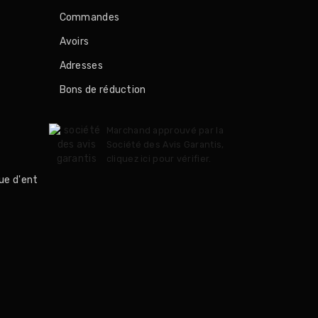
Commandes
Avoirs
Adresses
Bons de réduction
Marchand approuvé par la
Société des Avis Garantis,
cliquez ici pour vérifier
.
ue d'ent