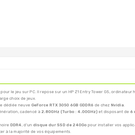
 pour le jeu sur PC. Il repose sur un HP Z1 Entry Tower G5, ordinate
arge choix de jeux.
que dédiée neuve
GeForce RTX 3050 6GB GDDR6
de chez
Nvidia
.
nération, cadencé à
2.80GHz (Turbo : 4.00GHz)
et disposant de
6 
moire
DDR4
, d'un
disque dur SSD de 240Go
pour installer vos applic
er à la majorité de vos équipements.