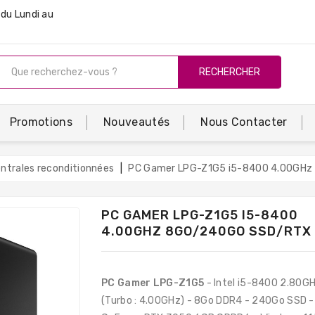
du Lundi au
RECHERCHER
Promotions
Nouveautés
Nous Contacter
entrales reconditionnées
PC Gamer LPG-Z1G5 i5-8400 4.00GH
PC GAMER LPG-Z1G5 I5-8400
4.00GHZ 8GO/240GO SSD/RTX
PC Gamer LPG-Z1G5
- Intel i5-8400 2.80G
(Turbo : 4.00GHz) - 8Go DDR4 - 240Go SSD -