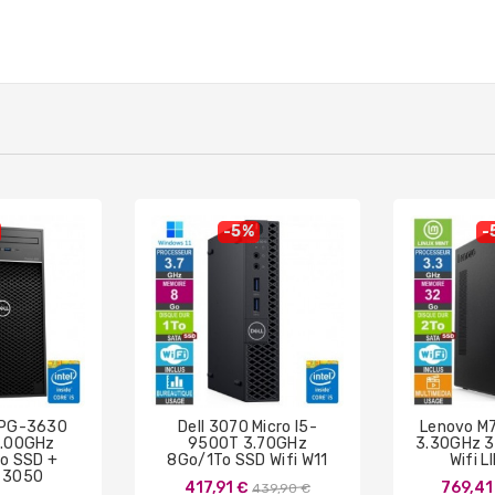
-5%
-
LPG-3630
Dell 3070 Micro I5-
Lenovo M
4.00GHz
9500T 3.70GHz
3.30GHz 
o SSD +
8Go/1To SSD Wifi W11
Wifi L
 3050
Prix
417,91 €
769,41
439,90 €