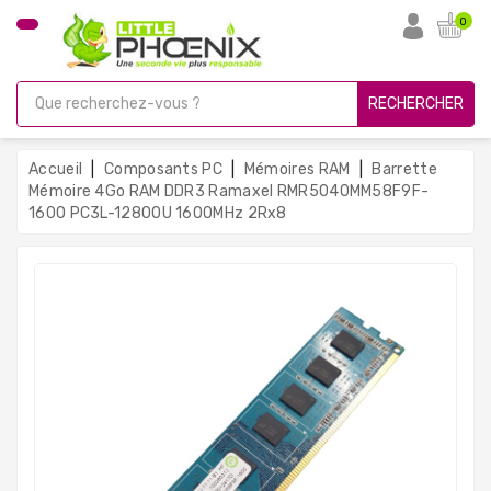
CATÉGORIE
0
PC
Gamer
RECHERCHER
Unités
Centrales
Accueil
Composants PC
Mémoires RAM
Barrette
Reconditionnées
Mémoire 4Go RAM DDR3 Ramaxel RMR5040MM58F9F-
1600 PC3L-12800U 1600MHz 2Rx8
Ordinateurs
Avec
Écran
Ordinateurs
Portables
PC
Sous
Linux