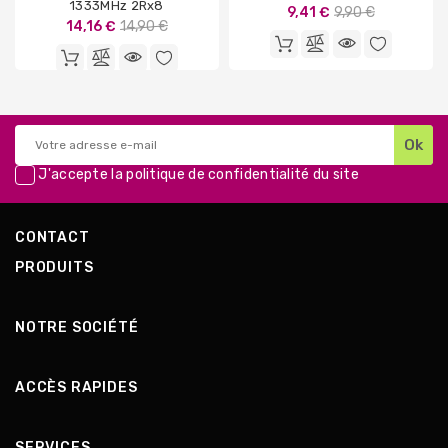
1333MHz 2Rx8
Prix
9,41 €
9,90 €
Prix
14,16 €
14,90 €
de
de
base
base
J'accepte la
politique de confidentialité
du site
CONTACT
PRODUITS
NOTRE SOCIÉTÉ
ACCÈS RAPIDES
SERVICES