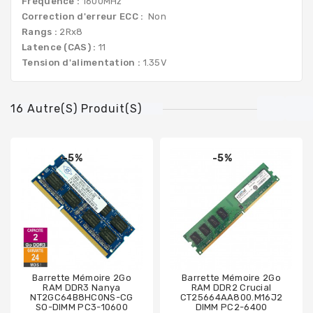
Fréquence :
1600MHz
Correction d'erreur ECC :
Non
Rangs :
2Rx8
Latence (CAS) :
11
Tension d'alimentation :
1.35V
16 Autre(s) Produit(s)
-5%
-5%
Barrette Mémoire 2Go
Barrette Mémoire 2Go
RAM DDR3 Nanya
RAM DDR2 Crucial
NT2GC64B8HC0NS-CG
CT25664AA800.M16J2
SO-DIMM PC3-10600
DIMM PC2-6400