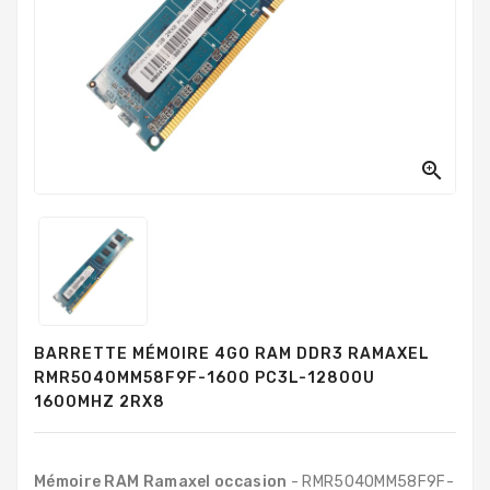
PC
Sur
Mesure
PC
Tout-
En-
Un

Processeurs
Mémoires
RAM
Disques
BARRETTE MÉMOIRE 4GO RAM DDR3 RAMAXEL
Durs
RMR5040MM58F9F-1600 PC3L-12800U
1600MHZ 2RX8
Composants
PC
Composants
Mémoire RAM Ramaxel occasion
- RMR5040MM58F9F-