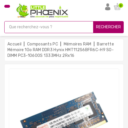
CATÉGORIE
0
PC
Gamer
RECHERCHER
Unités
Centrales
Accueil
Composants PC
Mémoires RAM
Barrette
Reconditionnées
Mémoire 1Go RAM DDR3 Hynix HMT112S6BFR6C-H9 SO-
DIMM PC3-10600S 1333MHz 2Rx16
Ordinateurs
Avec
Écran
Ordinateurs
Portables
PC
Sous
Linux