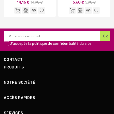
Prix
Prix
14,16 €
14,90 €
5,60 €
5,90 €
de
de
base
base
J'accepte la
politique de confidentialité
du site
CONTACT
PRODUITS
NOTRE SOCIÉTÉ
ACCÈS RAPIDES
SERVICES