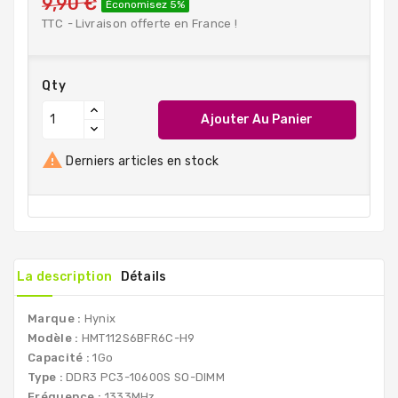
9,90 €
Économisez 5%
TTC
Livraison offerte en France !
Qty
Ajouter Au Panier

Derniers articles en stock
La description
Détails
Marque :
Hynix
Modèle :
HMT112S6BFR6C-H9
Capacité :
1Go
Type :
DDR3 PC3-10600S SO-DIMM
Fréquence :
1333MHz