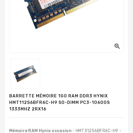
PC
Sur
Mesure
PC
Tout-
En-
Un

Processeurs
Mémoires
RAM
Disques
BARRETTE MÉMOIRE 1GO RAM DDR3 HYNIX
Durs
HMT112S6BFR6C-H9 SO-DIMM PC3-10600S
1333MHZ 2RX16
Composants
PC
Composants
Mémoire RAM Hynix occasion
- HMT312S6BFR6C-H9 -