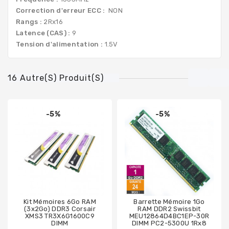
Correction d'erreur ECC :
NON
Rangs :
2Rx16
Latence (CAS) :
9
Tension d'alimentation :
1.5V
16 Autre(s) Produit(s)
-5%
-5%
Kit Mémoires 6Go RAM
Barrette Mémoire 1Go
(3x2Go) DDR3 Corsair
RAM DDR2 Swissbit
XMS3 TR3X6G1600C9
MEU12864D4BC1EP-30R
DIMM
DIMM PC2-5300U 1Rx8