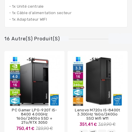
- 1x Unité centrale
- 1x Câble d’alimentation secteur
- 1x Adaptateur WIFI
16 Autre(s) Produit(s)
-5%
-5%
PC Gamer LPG-920T I5-
Lenovo M720s I5-8400t
8400 4.00GHz
3.30GHz 16Go/240Go
16Go/240Go SSD +
SSD Wifi W11
2To/RTX 3050
Prix
351,41 €
369,90 €
Prix
750,41 €
789,90 €
de