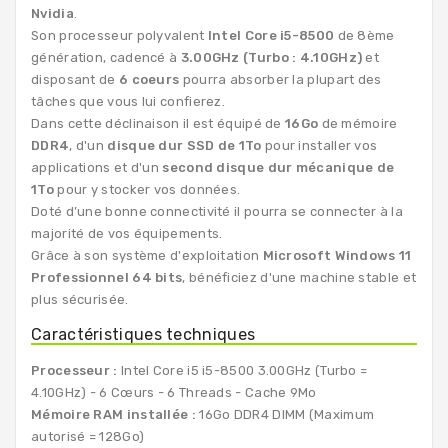
Nvidia
.
Son processeur polyvalent
Intel Core i5-8500
de 8ème
génération, cadencé à
3.00GHz (Turbo : 4.10GHz)
et
disposant de
6 coeurs
pourra absorber la plupart des
tâches que vous lui confierez.
Dans cette déclinaison il est équipé de
16Go
de mémoire
DDR4
, d'un
disque dur SSD de 1To
pour installer vos
applications et d'un
second disque dur mécanique de
1To
pour y stocker vos données.
Doté d’une bonne connectivité il pourra se connecter à la
majorité de vos équipements.
Grâce à son système d'exploitation
Microsoft Windows 11
Professionnel 64 bits
, bénéficiez d'une machine stable et
plus sécurisée.
Caractéristiques techniques
Processeur :
Intel Core i5 i5-8500 3.00GHz (Turbo =
4.10GHz) - 6 Cœurs - 6 Threads - Cache 9Mo
Mémoire RAM installée :
16Go DDR4 DIMM (Maximum
autorisé = 128Go)