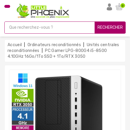
CATÉGORIE
0
PC
Gamer
RECHERCHER
Unités
Centrales
Accueil
Ordinateurs reconditionnés
Unités centrales
Reconditionnées
reconditionnées
PC Gamer LPG-800G4 i5-8500
4.10GHz 16Go/1To SSD + 1To/RTX 3050
Ordinateurs
Avec
Écran
Ordinateurs
Portables
PC
Sous
Linux