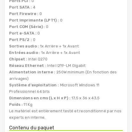
Ports PCI :
0
Port SATA :
4
Port Firewire :
0
Port Imprimante (LPT1) :
0
Port COM (Série) :
0
Port e-SATA :
0
Port PS/2 :
0
Sorties audio :
1x Arrière + 1x Avant
Entrées audio :
1x Arrière + 1x Avant
Chipset :
Intel Q270
Réseau Ethernet :
Intel I219-LM Gigabit
Alimentation interne :
250W minimum (En fonction des
arrivages)
Système d'exploitation :
Microsoft Windows 11
Professionnel 64 bits
Dimensions en cms (L x H x P) :
17,5 x 36 x 43,5
Poids :
11 Kg
Le matériel est entièrement testé et reconditionné par nos
experts en interne.
Contenu du paquet