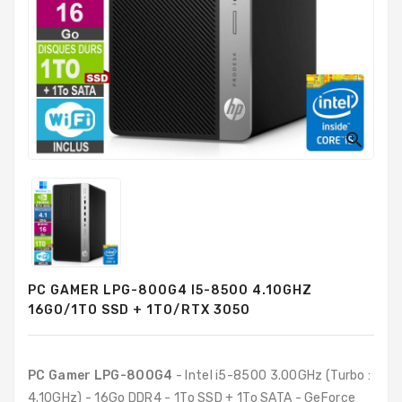
PC
Sur
Mesure
PC
Tout-
En-
Un

Processeurs
Mémoires
RAM
Disques
PC GAMER LPG-800G4 I5-8500 4.10GHZ
Durs
16GO/1TO SSD + 1TO/RTX 3050
Composants
PC
PC Gamer LPG-800G4
- Intel i5-8500 3.00GHz (Turbo :
Composants
4.10GHz) - 16Go DDR4 - 1To SSD + 1To SATA - GeForce