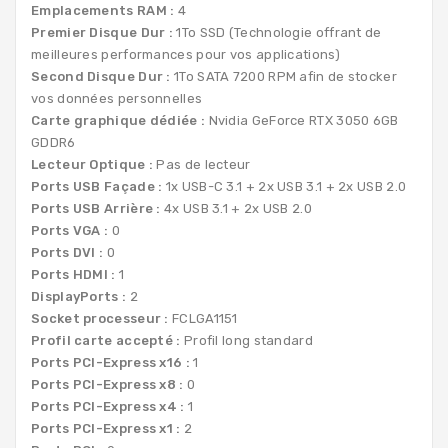
Emplacements RAM :
4
Premier Disque Dur :
1To SSD (Technologie offrant de
meilleures performances pour vos applications)
Second Disque Dur :
1To SATA 7200 RPM afin de stocker
vos données personnelles
Carte graphique dédiée :
Nvidia GeForce RTX 3050 6GB
GDDR6
Lecteur Optique :
Pas de lecteur
Ports USB Façade :
1x USB-C 3.1 + 2x USB 3.1 + 2x USB 2.0
Ports USB Arrière :
4x USB 3.1 + 2x USB 2.0
Ports VGA :
0
Ports DVI :
0
Ports HDMI :
1
DisplayPorts :
2
Socket processeur :
FCLGA1151
Profil carte accepté :
Profil long standard
Ports PCI-Express x16 :
1
Ports PCI-Express x8 :
0
Ports PCI-Express x4 :
1
Ports PCI-Express x1 :
2