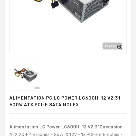
PC
Sur
Mesure
PC
Tout-
En-
Un

Processeurs
Mémoires
RAM
Disques
ALIMENTATION PC LC POWER LC600H-12 V2.31
Durs
600W ATX PCI-E SATA MOLEX
Composants
PC
Alimentation LC Power LC600H-12 V2.31Ooccasion
-
Composants
ATX 20 + 4 Broches - 2x ATX 12V - 1x PCI-e 6 Broches -