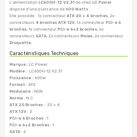
L'alimentation
LC600H-12 V2.31
de chez
LC Power
dispose d'une puissance de
600 Watts
Elle possède : 1x connecteur
ATX 20 + 4 broches
, 2x
connecteurs
4 broches ATX 12V
, 1x connecteur
PCI-e 6
broches
, 1x connecteur
PCI-e 6+2 broches
, 6x
connecteurs
SATA
, 2x connecteurs
Molex
, 2x connecteur
Disquette
,
Caractéristiques Techniques
Marque :
LC Power
Modèle :
LC600H-12 V2.31
Puissance :
600W
Format :
ATX
Modulaire :
NON
Norme :
N.C
ATX 20 Broches :
20 + 4
ATX 12V :
2
PCI-e 6 Broches :
1
PCI-e 6+2 Broches :
1
SATA :
6