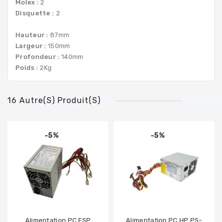
Molex :
2
Disquette :
2
Hauteur :
87mm
Largeur :
150mm
Profondeur :
140mm
Poids :
2Kg
16 Autre(s) Produit(s)
-5%
-5%
Alimentation PC FSP
Alimentation PC HP PS-