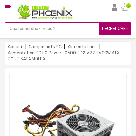
CATÉGORIE
0
PC
Gamer
RECHERCHER
Unités
Centrales
Accueil
Composants PC
Alimentations
Reconditionnées
Alimentation PC LC Power LC600H-12 V2.31 600W ATX
PCI-E SATA MOLEX
Ordinateurs
Avec
Écran
Ordinateurs
Portables
PC
Sous
Linux