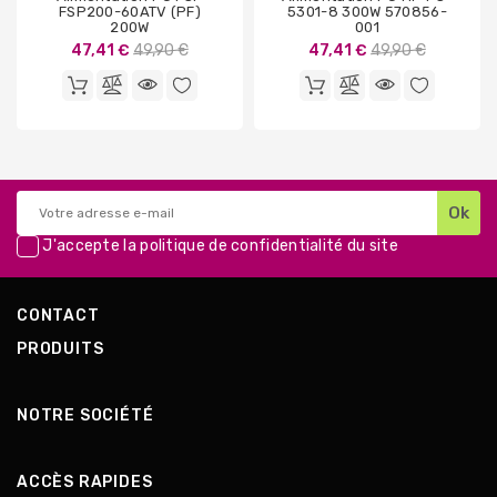
FSP200-60ATV (PF)
5301-8 300W 570856-
200W
001
Prix
Prix
47,41 €
49,90 €
47,41 €
49,90 €
de
de
base
base
J'accepte la
politique de confidentialité
du site
CONTACT
PRODUITS
NOTRE SOCIÉTÉ
ACCÈS RAPIDES